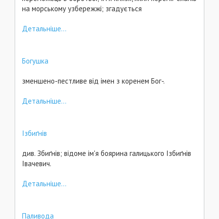
на морському узбережжі; згадується
Детальніше...
Богушка
зменшено-пестливе від імен з коренем Бог-.
Детальніше...
Ізбиґнів
див. Збиґнів; відоме ім'я боярина галицького Ізбиґнів
Івачевич.
Детальніше...
Паливода