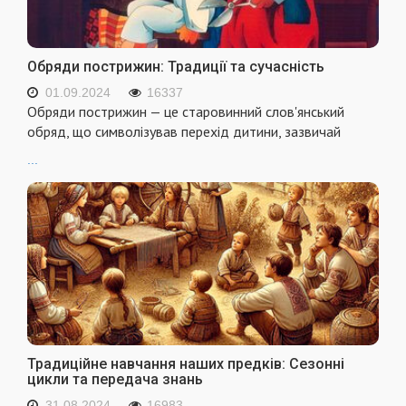
Обряди пострижин: Традиції та сучасність
01.09.2024
16337
Обряди пострижин — це старовинний слов'янський
обряд, що символізував перехід дитини, зазвичай
...
Традиційне навчання наших предків: Сезонні
цикли та передача знань
31.08.2024
16983