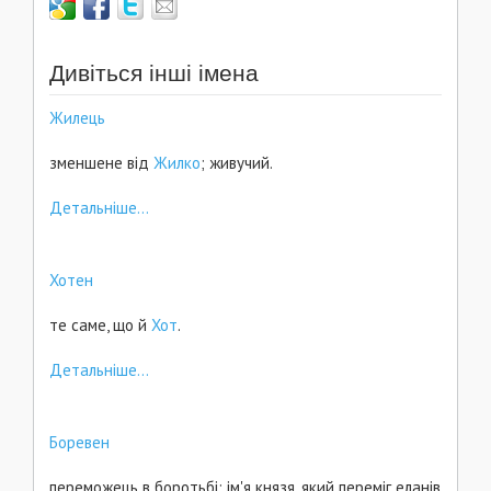
Дивіться інші імена
Жилець
зменшене від
Жилко
; живучий.
Детальніше...
Хотен
те саме, що й
Хот
.
Детальніше...
Боревен
переможець в боротьбі; ім'я князя, який переміг еланів