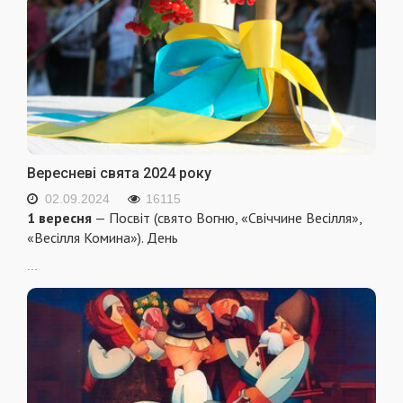
Вересневі свята 2024 року
02.09.2024
16115
1 вересня
— Посвіт (свято Вогню, «Свіччине Весілля»,
«Весілля Комина»). День
...