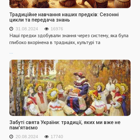
Традиційне навчання наших предків: Сезонні
цикли та передача знань
31.08.2024
16976
Наші предки здобували знання через систему, яка була
глибоко вкорінена в традиціях, культурі та
...
Забуті свята України: традиції, яких ми вже не
пам'ятаємо
20.08.2024
17740