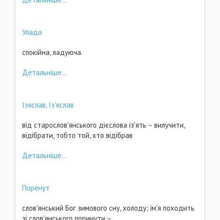
Улада
спокійна, ладуюча.
Детальніше...
Ізяслав, Із'яслав
від старослов'янського дієслова із'ять – вилучити,
відібрати, тобто той, хто відібрав
Детальніше...
Поренут
слов'янський Бог зимового сну, холоду; ім'я походить
зі слов'янського поринути –