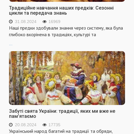
Традиційне навчання наших предків: Сезонні
цикли та передача знань
31.08.2024
16969
Наші предки здобували знання через систему, яка була
глибоко вкорінена в традиціях, культурі та
...
Забуті свята України: традиції, яких ми вже не
пам'ятаємо
20.08.2024
17735
Український народ багатий на традиції та обряди,