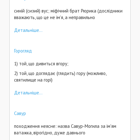
синій (сизий) вус; міфічний брат Рюрика (дослідники
вважають, що це не ім'я, а неправильно
Детальніше...
Горогляд
1) той, що дивиться вгору;
2) той, що доглядає (глядить) гору (можливо,
святилище на горі)
Детальніше...
Савур
походження неясне: назва Савур-Могила за ім'ям
ватажка, вірогідно, дуже давнього