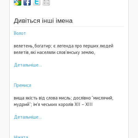
Дивіться інші імена
Волот
велетень, богатир; є легенда про перших людей
велетів, які населяли слов'янську землю,
Детальніше...
Премисл
вища якість від слова мисль; дослівно “мислячий,
мудрий”; ім'я чеських королів ХІІ – ХІІІ
Детальніше...
Ніжата