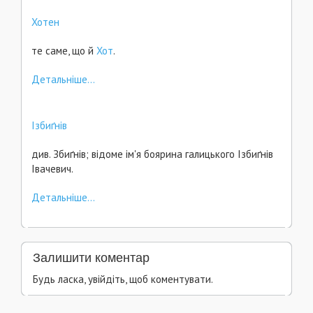
Хотен
те саме, що й
Хот
.
Детальніше...
Ізбиґнів
див. Збиґнів; відоме ім'я боярина галицького Ізбиґнів
Івачевич.
Детальніше...
Залишити коментар
Будь ласка, увійдіть, щоб коментувати.