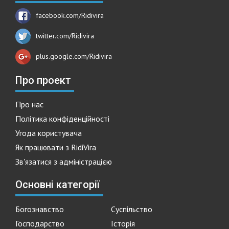
facebook.com/Ridivira
twitter.com/Ridivira
plus.google.com/Ridivira
Про проект
Про нас
Політика конфіденційності
Угода користувача
Як працювати з RidiVira
Зв'язатися з адміністрацією
Основні категорії
Богознавство
Суспільство
Господарство
Історія