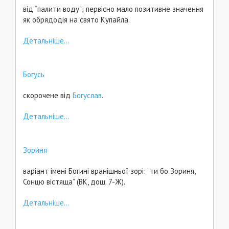
від “палити воду”; первісно мало позитивне значення
як обрядодія на свято Купайла.
Детальніше...
Богусь
скорочене від
Богуслав
.
Детальніше...
Зориня
варіант імені Богині вранішньої зорі: “ти бо Зориня,
Сонцю вістяща” (ВК, дощ. 7-Ж).
Детальніше...