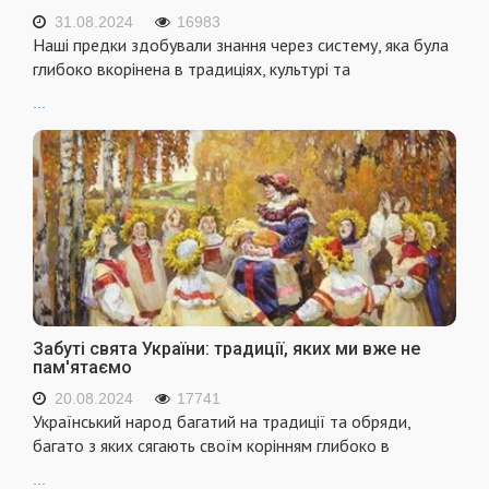
31.08.2024
16983
Наші предки здобували знання через систему, яка була
глибоко вкорінена в традиціях, культурі та
...
Забуті свята України: традиції, яких ми вже не
пам'ятаємо
20.08.2024
17741
Український народ багатий на традиції та обряди,
багато з яких сягають своїм корінням глибоко в
...