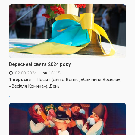
Вересневі свята 2024 року
02.09.2024
16115
1 вересня
— Посвіт (свято Вогню, «Свіччине Весілля»,
«Весілля Комина»). День
...