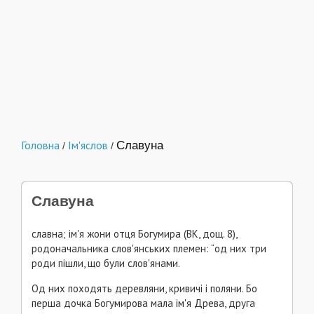
Головна
Ім'яслов
Славуна
/
/
Славуна
славна; ім'я жони отця Богумира (ВК, дощ. 8),
родоначальника слов'янських племен: “од них три
роди пішли, що були слов'янами.
Од них походять деревляни, кривичі і поляни. Бо
перша дочка Богумирова мала ім'я Древа, друга