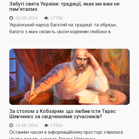
Забуті свята України: традиції, яких ми вже не
пам'ятаємо
20.08.2024
17736
Український народ багатий на традиції та обряди,
багато з яких сягають своїм корінням глибоко в
...
За столом з Кобзарем: що любив їсти Тарас
Шевченко за свідченнями сучасників?
19.08.2024
17559
Останнім часом в інформаційному просторі з’явилася
цікава деталь з життя Тараса Шевченка –