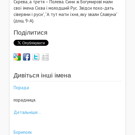
Скрева, а третя – Полева. Сини ж Богумирові мали
свої імена Сієва і молодший Рус. Звідси похо-дять
сіверяни і руси”, “А тут мати їхня, яку звали Славуна”
(дощ. 9-А).
Поділитися
Дивіться інші імена
Порада
порадниця.
Детальніше...
Бориполк