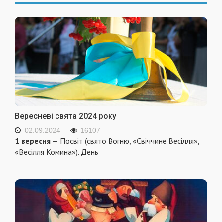
Вересневі свята 2024 року
02.09.2024
16107
1 вересня
— Посвіт (свято Вогню, «Свіччине Весілля»,
«Весілля Комина»). День
...