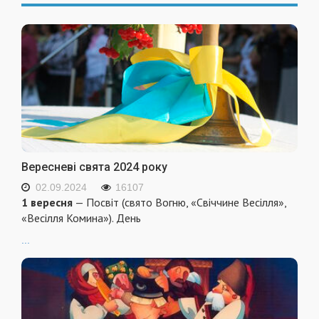
Вересневі свята 2024 року
02.09.2024
16107
1 вересня
— Посвіт (свято Вогню, «Свіччине Весілля»,
«Весілля Комина»). День
...