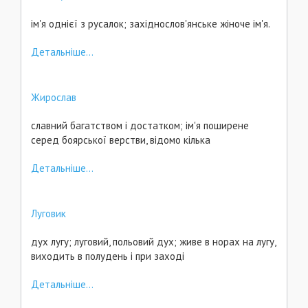
ім'я однієї з русалок; західнослов'янське жіноче ім'я.
Детальніше...
Жирослав
славний багатством і достатком; ім'я поширене
серед боярської верстви, відомо кілька
Детальніше...
Луговик
дух лугу; луговий, польовий дух; живе в норах на лугу,
виходить в полудень і при заході
Детальніше...