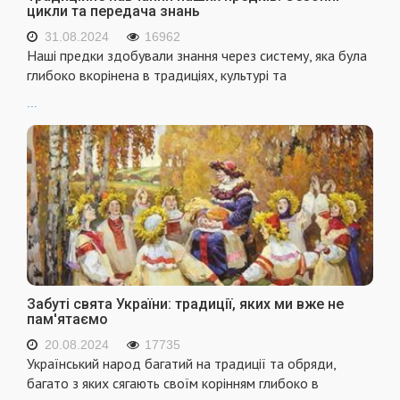
цикли та передача знань
31.08.2024
16962
Наші предки здобували знання через систему, яка була
глибоко вкорінена в традиціях, культурі та
...
Забуті свята України: традиції, яких ми вже не
пам'ятаємо
20.08.2024
17735
Український народ багатий на традиції та обряди,
багато з яких сягають своїм корінням глибоко в