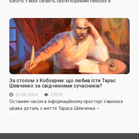
багато з яких сягають своїм корінням глибоко в
...
За столом з Кобзарем: що любив їсти Тарас
Шевченко за свідченнями сучасників?
19.08.2024
17570
Останнім часом в інформаційному просторі з’явилася
цікава деталь з життя Тараса Шевченка –
...