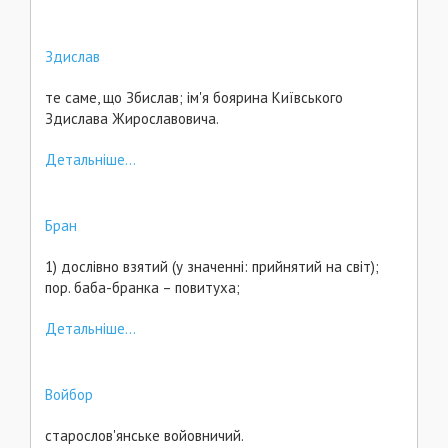
Здислав
те саме, що Збислав; ім'я боярина Київського
Здислава Жирославовича.
Детальніше...
Бран
1) дослівно взятий (у значенні: прийнятий на світ);
пор. баба-бранка – повитуха;
Детальніше...
Войбор
старослов'янське войовничий.