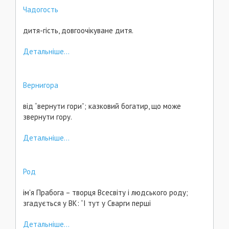
Чадогость
дитя-гість, довгоочікуване дитя.
Детальніше...
Вернигора
від “вернути гори”; казковий богатир, що може
звернути гору.
Детальніше...
Род
ім'я Прабога – творця Всесвіту і людського роду;
згадується у ВК: “І тут у Сварги перші
Детальніше...