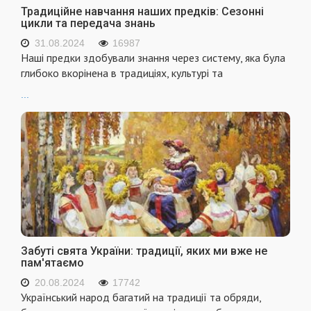
Традиційне навчання наших предків: Сезонні
цикли та передача знань
31.08.2024
16987
Наші предки здобували знання через систему, яка була
глибоко вкорінена в традиціях, культурі та
...
Забуті свята України: традиції, яких ми вже не
пам'ятаємо
20.08.2024
17742
Український народ багатий на традиції та обряди,