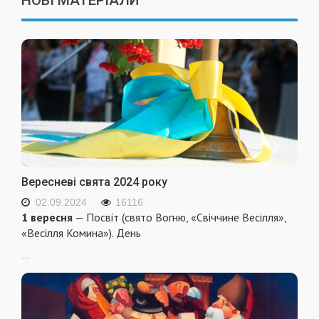
НОВІ МАТЕРІАЛИ
Вересневі свята 2024 року
02.09.2024
16116
1 вересня
— Посвіт (свято Вогню, «Свіччине Весілля»,
«Весілля Комина»). День
...