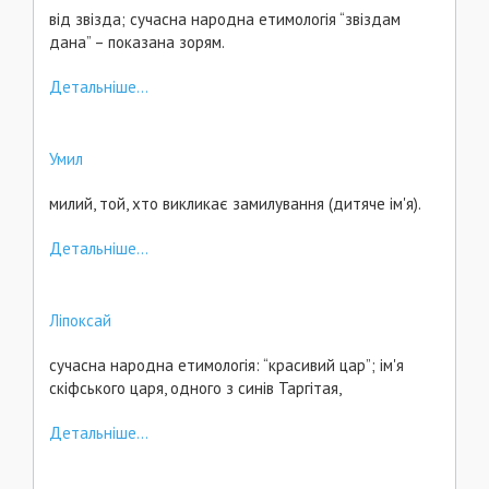
від звізда; сучасна народна етимологія “звіздам
дана” – показана зорям.
Детальніше...
Умил
милий, той, хто викликає замилування (дитяче ім'я).
Детальніше...
Ліпоксай
сучасна народна етимологія: “красивий цар”; ім'я
скіфського царя, одного з синів Таргітая,
Детальніше...