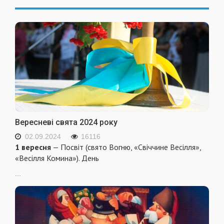
Вересневі свята 2024 року
02.09.2024
16116
1 вересня
— Посвіт (свято Вогню, «Свіччине Весілля»,
«Весілля Комина»). День
...