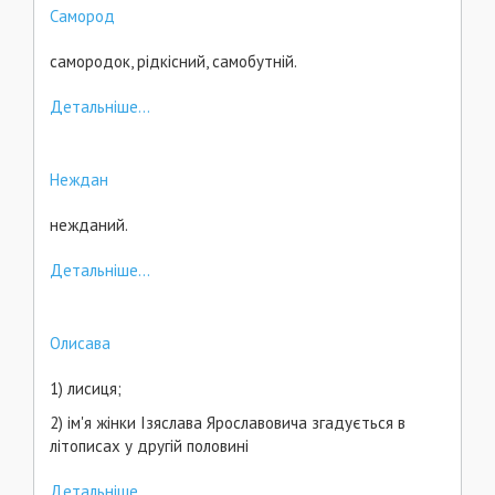
Самород
самородок, рідкісний, самобутній.
Детальніше...
Неждан
нежданий.
Детальніше...
Олисава
1) лисиця;
2) ім'я жінки Ізяслава Ярославовича згадується в
літописах у другій половині
Детальніше...