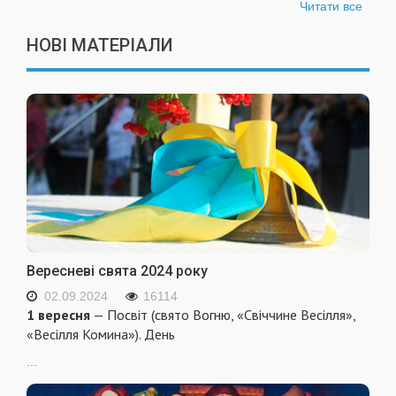
Читати все
НОВІ МАТЕРІАЛИ
Вересневі свята 2024 року
02.09.2024
16114
1 вересня
— Посвіт (свято Вогню, «Свіччине Весілля»,
«Весілля Комина»). День
...