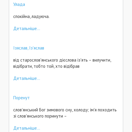
Улада
спокійна, ладуюча.
Детальніше...
Ізяслав, Із'яслав
від старослов'янського дієслова із'ять – вилучити,
відібрати, тобто той, хто відібрав
Детальніше...
Поренут
слов'янський Бог зимового сну, холоду; ім'я походить
зі слов'янського поринути –
Детальніше...