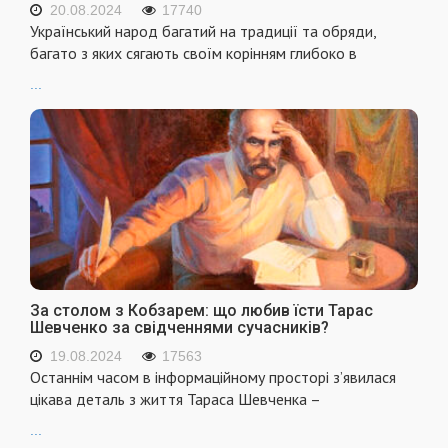
20.08.2024
17740
Український народ багатий на традиції та обряди,
багато з яких сягають своїм корінням глибоко в
...
За столом з Кобзарем: що любив їсти Тарас
Шевченко за свідченнями сучасників?
19.08.2024
17563
Останнім часом в інформаційному просторі з’явилася
цікава деталь з життя Тараса Шевченка –
...