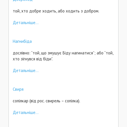
той, хто добре ходить, або ходить з добром.
Детальніше...
Нагнибіда
дослівно: “той, що змушує Біду нагинатися”; або “той,
хто зігнувся від біди”.
Детальніше...
Свиря
сопілкар (від рос. свирель – сопілка).
Детальніше...