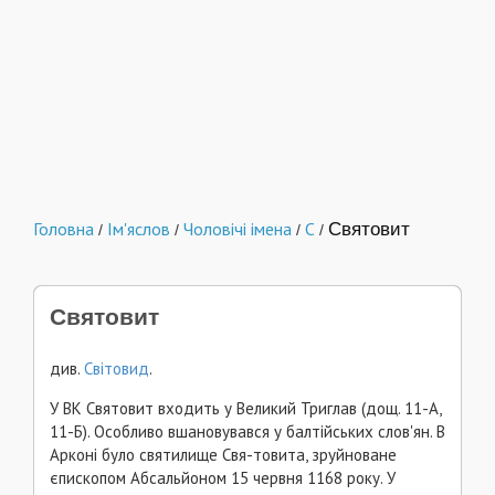
Головна
Ім'яслов
Чоловічі імена
С
Святовит
/
/
/
/
Святовит
див.
Світовид
.
У ВК Святовит входить у Великий Триглав (дощ. 11-А,
11-Б). Особливо вшановувався у балтійських слов'ян. В
Арконі було святилище Свя-товита, зруйноване
єпископом Абсальйоном 15 червня 1168 року. У