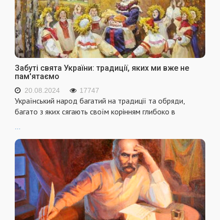
Забуті свята України: традиції, яких ми вже не
пам'ятаємо
20.08.2024
17747
Український народ багатий на традиції та обряди,
багато з яких сягають своїм корінням глибоко в
...