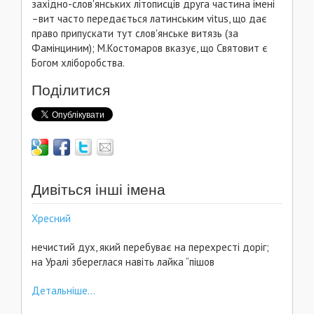
західно-слов'янських літописців друга частина імені
–вит часто передається латинським vitus, що дає
право припускати тут слов'янське витязь (за
Фамінциним); М.Костомаров вказує, що Святовит є
Богом хліборобства.
Поділитися
Дивіться інші імена
Хресний
нечистий дух, який перебуває на перехресті доріг;
на Уралі збереглася навіть лайка “пішов
Детальніше...