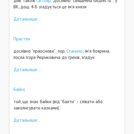
див. також
Світояр
; дослівно “священна плідність”; у
ВК, дощ. 4-Б згадується це ім'я князя
Детальніше...
Прастен
дослівно “праоснова”; пор.
Станило
; ім'я боярина,
посла Ігоря Рюриковича до греків, згадує
Детальніше...
Байко
той, що знає байки (від “баяти” – співати або
заколисувати казками).
Детальніше...