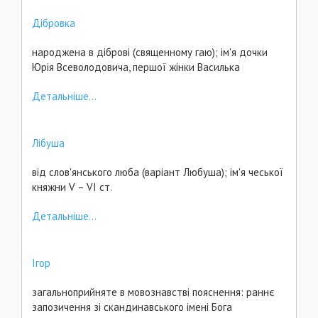
Дібровка
народжена в діброві (священному гаю); ім'я дочки
Юрія Всеволодовича, першої жінки Василька
Детальніше...
Лібуша
від слов'янського люба (варіант Любуша); ім'я чеської
княжни V – VI ст.
Детальніше...
Ігор
загальноприйняте в мовознавстві пояснення: раннє
запозичення зі скандинавського імені Бога