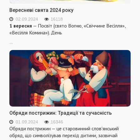
Вересневі свята 2024 року
02.09.2024
16118
1 вересня
— Посвіт (свято Вогню, «Свіччине Весілля»,
«Весілля Комина»). День
...
Обряди пострижин: Традиції та сучасність
01.09.2024
16346
Обряди пострижин — це старовинний слов'янський
обряд, що символізував перехід дитини, зазвичай