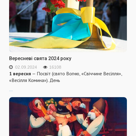
Вересневі свята 2024 року
02.09.2024
16108
1 вересня
— Посвіт (свято Вогню, «Свіччине Весілля»,
«Весілля Комина»). День
...