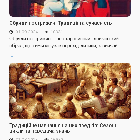
Обряди пострижин: Традиції та сучасність
01.09.2024
16331
Обряди пострижин — це старовинний слов'янський
обряд, що символізував перехід дитини, зазвичай
...
Традиційне навчання наших предків: Сезонні
цикли та передача знань
31.08.2024
16970