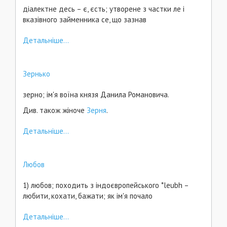
діалектне десь – є, єсть; утворене з частки ле і
вказівного займенника се, що зазнав
Детальніше...
Зернько
зерно; ім'я воїна князя Данила Романовича.
Див. також жіноче
Зерня
.
Детальніше...
Любов
1) любов; походить з індоєвропейського *leubh –
любити, кохати, бажати; як ім'я почало
Детальніше...