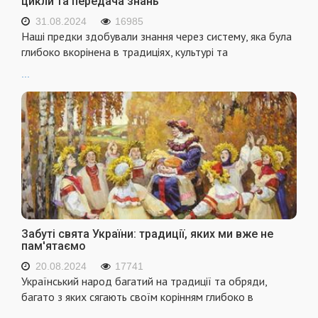
цикли та передача знань
31.08.2024
16985
Наші предки здобували знання через систему, яка була
глибоко вкорінена в традиціях, культурі та
...
Забуті свята України: традиції, яких ми вже не
пам'ятаємо
20.08.2024
17741
Український народ багатий на традиції та обряди,
багато з яких сягають своїм корінням глибоко в