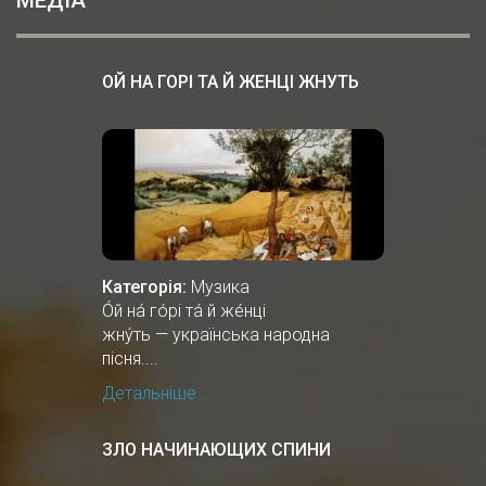
ОЙ НА ГОРІ ТА Й ЖЕНЦІ ЖНУТЬ
Категорія:
Музика
О́й на́ го́рі та́ й же́нці
жну́ть — українська народна
пісня....
Детальніше...
ЗЛО НАЧИНАЮЩИХ СПИНИ