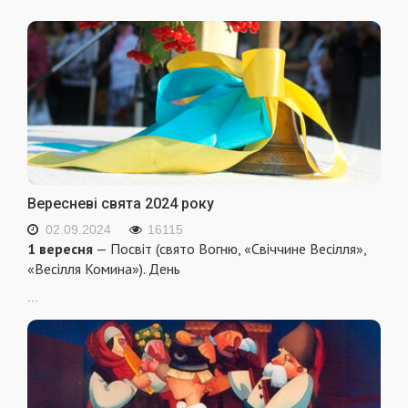
Вересневі свята 2024 року
02.09.2024
16115
1 вересня
— Посвіт (свято Вогню, «Свіччине Весілля»,
«Весілля Комина»). День
...