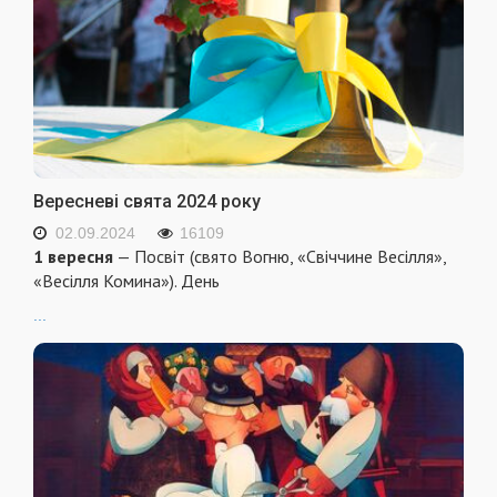
Вересневі свята 2024 року
02.09.2024
16109
1 вересня
— Посвіт (свято Вогню, «Свіччине Весілля»,
«Весілля Комина»). День
...