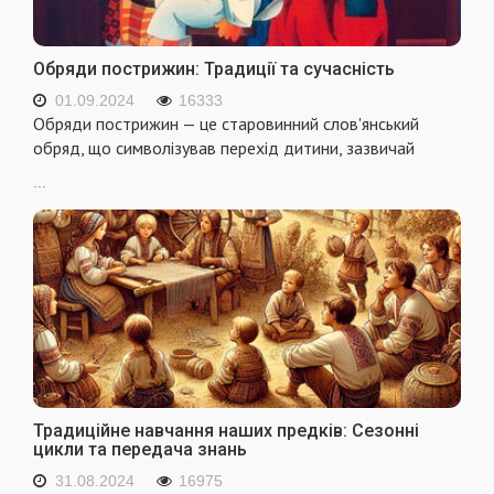
Обряди пострижин: Традиції та сучасність
01.09.2024
16333
Обряди пострижин — це старовинний слов'янський
обряд, що символізував перехід дитини, зазвичай
...
Традиційне навчання наших предків: Сезонні
цикли та передача знань
31.08.2024
16975