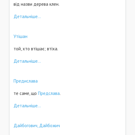
від назви дерева клен.
Детальніше...
Утішан
той, хто втішає; втіха.
Детальніше...
Предислава
те саме, що
Предслава
.
Детальніше...
Дайбогович, Дайбожич