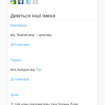
Дивіться інші імена
Благовида
від “благий вид” – красива.
Детальніше...
Турило
ім'я, похідне від
Тур
.
Детальніше...
Доля
1) той, кому покровительствує Богиня Доля;