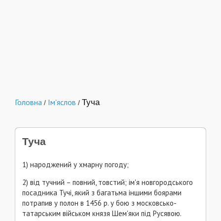
Головна
Ім'яслов
Туча
/
/
Туча
1) народжений у хмарну погоду;
2) від тучний – повний, товстий; ім'я новгородського
посадника Тучі, який з багатьма іншими боярами
потрапив у полон в 1456 p. у бою з московсько-
татарським військом князя Шем'яки під Русявою.