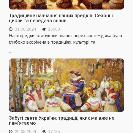
Традиційне навчання наших предків: Сезонні
цикли та передача знань
31.08.2024
16969
Наші предки здобували знання через систему, яка була
глибоко вкорінена в традиціях, культурі та
...
Забуті свята України: традиції, яких ми вже не
пам'ятаємо
20.08.2024
17735