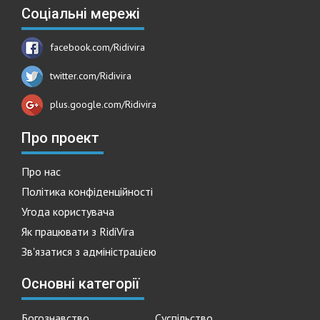
Соціальні мережі
facebook.com/Ridivira
twitter.com/Ridivira
plus.google.com/Ridivira
Про проект
Про нас
Політика конфіденційності
Угода користувача
Як працювати з RidiVira
Зв'язатися з адміністрацією
Основні категорії
Богознавство
Суспільство