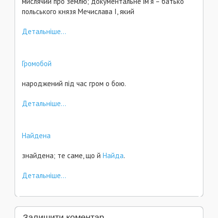
мислячий про землю; документальне ім'я – батько
польського князя Мечислава І, який
Детальніше...
Громобой
народжений під час гром о бою.
Детальніше...
Найдена
знайдена; те саме, що й
Найда
.
Детальніше...
Залишити коментар