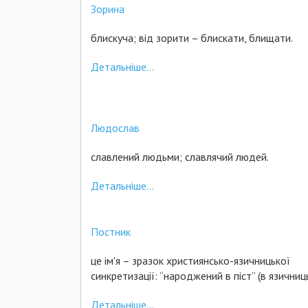
Зорина
блискуча; від зорити – блискати, блищати.
Детальніше...
Людослав
славлений людьми; славлячий людей.
Детальніше...
Постник
це ім'я – зразок християнсько-язичницької
синкретизації: “народжений в піст” (в язичниц
Детальніше...