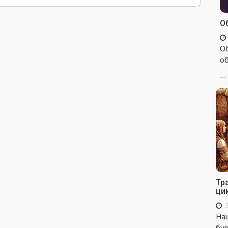
Об
Об
об
...
Тр
ци
Наш
бул