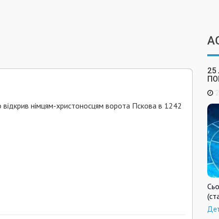
А
25
ПО
2
ло відкрив німцям-христоносцям ворота Пскова в 1242
Сьо
(ст
Де