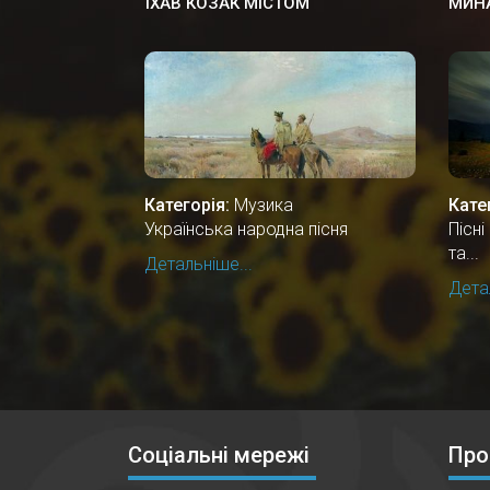
ЇХАВ КОЗАК МІСТОМ
МИН
Категорія:
Музика
Кате
Українська народна пісня
Пісн
та...
Детальніше...
Детал
Соціальні мережі
Про