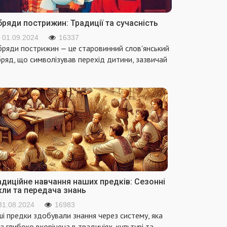
ряди пострижин: Традиції та сучасність
01.09.2024
16337
ряди пострижин — це старовинний слов'янський
ряд, що символізував перехід дитини, зазвичай
адиційне навчання наших предків: Сезонні
кли та передача знань
31.08.2024
16983
і предки здобували знання через систему, яка
а глибоко вкорінена в традиціях, культурі та