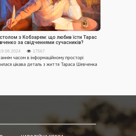
 столом з Кобзарем: що любив їсти Тарас
вченко за свідченнями сучасників?
19.08.2024
17567
аннім часом в інформаційному просторі
вилася цікава деталь з життя Тараса Шевченка