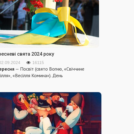
ресневі свята 2024 року
02.09.2024
16115
ересня
— Посвіт (свято Вогню, «Свіччине
ілля», «Весілля Комина»). День