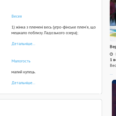
Весея
1) жінка з племені весь (угро-фінське плем'я, що
мешкало поблизу Ладозького озера);
Детальніше...
Ве
1 в
Малогость
Вес
малий купець.
...
Детальніше...