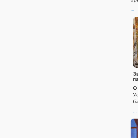
...
За
п
Ук
ба
...