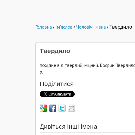
Головна
Ім'яслов
Чоловічі імена
Твердило
/
/
/
Твердило
похідне від твердий, міцний. Боярин Тверди
p.
Поділитися
Дивіться інші імена