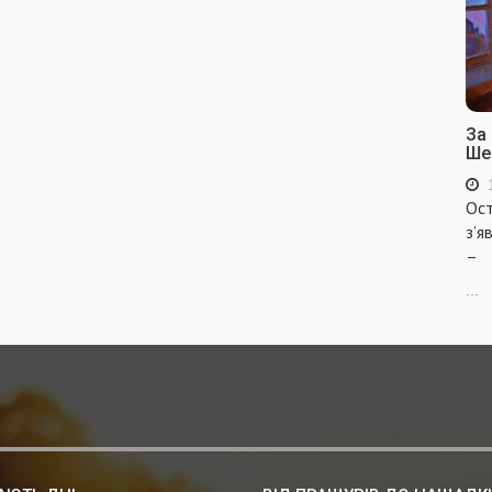
За
Ше
Ост
з’я
–
...