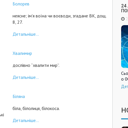
Болорев
24
ПО
неясне; ім'я воїна чи воєводи, згадане ВК, дощ.
2
8, 27.
Детальніше...
Хвалимир
дослівно “хвалити мир”.
Сьо
Детальніше...
о 0
Де
Біляна
біла, білолиця, білокоса.
Н
ькі
Детальніше...