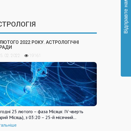
СТРОЛОГІЯ
 ЛЮТОГО 2022 РОКУ. АСТРОЛОГІЧНІ
РАДИ
5. 02. 2022
19161
годні 25 лютого – фаза Місяця: IV чверть
арий Місяць), з 03:20 – 25-й місячний…
тальніше