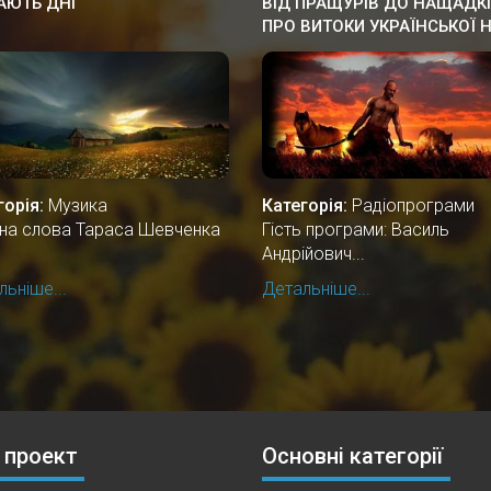
АЮТЬ ДНІ
ВІД ПРАЩУРІВ ДО НАЩАДКІ
ПРО ВИТОКИ УКРАЇНСЬКОЇ Н
горія:
Музика
Категорія:
Радіопрограми
і на слова Тараса Шевченка
Гість програми: Василь
Андрійович...
ьніше...
Детальніше...
 проект
Основні категорії