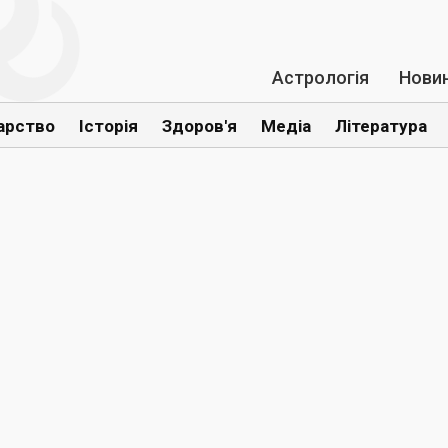
Астрологія
Нови
арство
Історія
Здоров'я
Медіа
Література