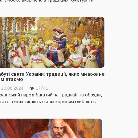
буті свята України: традиції, яких ми вже не
ам'ятаємо
20.08.2024
17741
раїнський народ багатий на традиції та обряди,
гато з яких сягають своїм корінням глибоко в