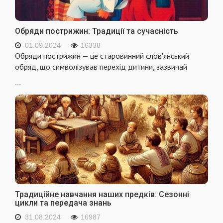
Обряди пострижин: Традиції та сучасність
01.09.2024
16338
Обряди пострижин — це старовинний слов'янський
обряд, що символізував перехід дитини, зазвичай
...
Традиційне навчання наших предків: Сезонні
цикли та передача знань
31.08.2024
16987