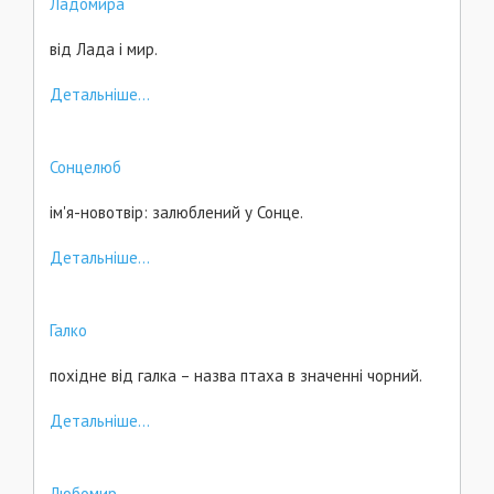
Ладомира
від Лада і мир.
Детальніше...
Сонцелюб
ім'я-новотвір: залюблений у Сонце.
Детальніше...
Галко
похідне від галка – назва птаха в значенні чорний.
Детальніше...
Любомир