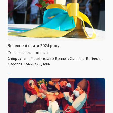
Вересневі свята 2024 року
02.09.2024
16116
1 вересня
— Посвіт (свято Вогню, «Свіччине Весілля»,
«Весілля Комина»). День
...