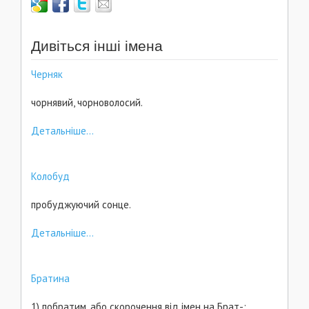
Дивіться інші імена
Черняк
чорнявий, чорноволосий.
Детальніше...
Колобуд
пробуджуючий сонце.
Детальніше...
Братина
1) побратим, або скорочення від імен на Брат-;