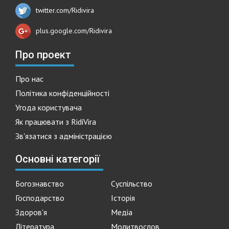
twitter.com/Ridivira
plus.google.com/Ridivira
Про проект
Про нас
Політика конфіденційності
Угода користувача
Як працювати з RidiVira
Зв'язатися з адміністрацією
Основні категорії
Богознавство
Суспільство
Господарство
Історія
Здоров'я
Медіа
Література
Молитвослов