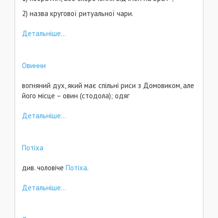
2) назва кругової ритуальної чари.
Детальніше...
Овинни
вогняний дух, який має спільні риси з Домовиком, але
його місце – овин (стодола); одяг
Детальніше...
Потіха
див. чоловіче
Потіха
.
Детальніше...