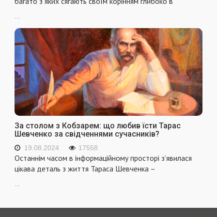
багато з яких сягають своїм корінням глибоко в
...
За столом з Кобзарем: що любив їсти Тарас
Шевченко за свідченнями сучасників?
19.08.2024
17558
Останнім часом в інформаційному просторі з’явилася
цікава деталь з життя Тараса Шевченка –
...