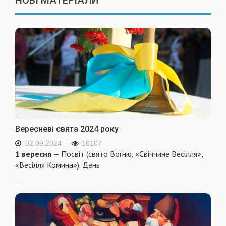
НОВІ МАТЕРІАЛИ
Вересневі свята 2024 року
02.09.2024
16107
1 вересня
— Посвіт (свято Вогню, «Свіччине Весілля»,
«Весілля Комина»). День
...