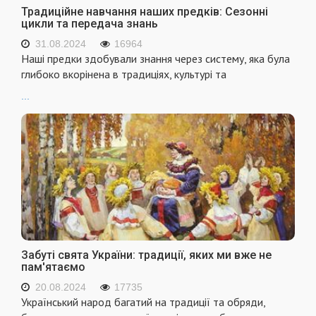
Традиційне навчання наших предків: Сезонні
цикли та передача знань
31.08.2024
16964
Наші предки здобували знання через систему, яка була
глибоко вкорінена в традиціях, культурі та
...
Забуті свята України: традиції, яких ми вже не
пам'ятаємо
20.08.2024
17735
Український народ багатий на традиції та обряди,