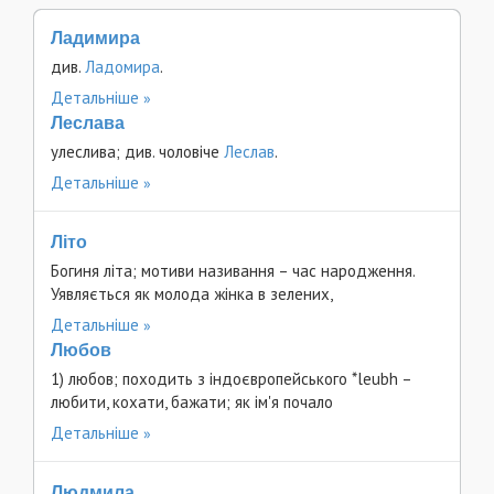
Ладимира
див.
Ладомира
.
Детальніше
Леслава
улеслива; див. чоловіче
Леслав
.
Детальніше
Літо
Богиня літа; мотиви називання – час народження.
Уявляється як молода жінка в зелених,
Детальніше
Любов
1) любов; походить з індоєвропейського *leubh –
любити, кохати, бажати; як ім'я почало
Детальніше
Людмила