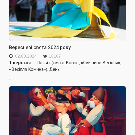
Вересневі свята 2024 року
02.09.2024
16107
1 вересня
— Посвіт (свято Вогню, «Свіччине Весілля»,
«Весілля Комина»). День
...