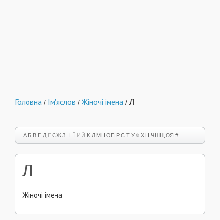
Головна
Ім'яслов
Жіночі імена
Л
/
/
/
А
Б
В
Г
Д
Е
Є
Ж
З
І
Ї
И
Й
К
Л
М
Н
О
П
Р
С
Т
У
Ф
Х
Ц
Ч
Ш
Щ
Ю
Я
#
Л
Жіночі імена