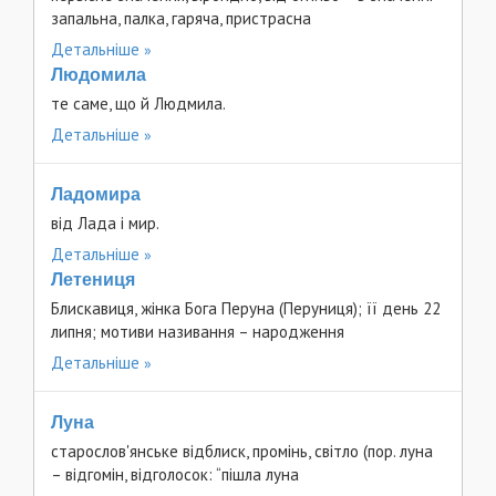
запальна, палка, гаряча, пристрасна
Детальніше
Людомила
те саме, що й Людмила.
Детальніше
Ладомира
від Лада і мир.
Детальніше
Летениця
Блискавиця, жінка Бога Перуна (Перуниця); її день 22
липня; мотиви називання – народження
Детальніше
Луна
старослов'янське відблиск, промінь, світло (пор. луна
– відгомін, відголосок: “пішла луна