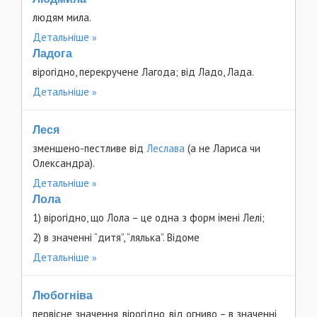
людям мила.
Детальніше
Ладога
вірогідно, перекручене Лагода; від Ладо, Лада.
Детальніше
Леся
зменшено-пестливе від
Леслава
(а не Лариса чи
Олександра).
Детальніше
Лола
1) вірогідно, що Лола – це одна з форм імені Лелі;
2) в значенні “дитя”, “лялька”. Відоме
Детальніше
Любогніва
первісне значення, вірогідно, від огниво – в значенні