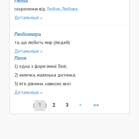
Люба
скорочення від
Любов
,
Любава
.
Детальніше
Любомира
та, що любить мир (людей).
Детальніше
Ляля
1) одна з форм імені Лелі;
2) лялечка, маленька дитинка;
3) ім'я дівчини, навколо якої
Детальніше
1
2
3
>
>>
[
]