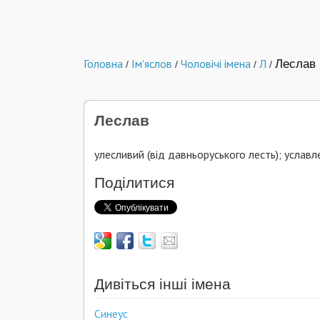
Головна
Ім'яслов
Чоловічі імена
Л
Леслав
/
/
/
/
Леслав
улесливий (від давньоруського лесть); услав
Поділитися
Дивіться інші імена
Синеус