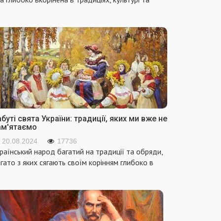
буті свята України: традиції, яких ми вже не
ам'ятаємо
20.08.2024
17736
раїнський народ багатий на традиції та обряди,
гато з яких сягають своїм корінням глибоко в