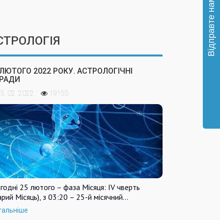
СТРОЛОГІЯ
 ЛЮТОГО 2022 РОКУ. АСТРОЛОГІЧНІ
РАДИ
5. 02. 2022
19155
годні 25 лютого – фаза Місяця: IV чверть
арий Місяць), з 03:20 – 25-й місячний…
тальніше