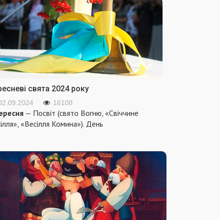
ресневі свята 2024 року
02.09.2024
16108
ересня
— Посвіт (свято Вогню, «Свіччине
ілля», «Весілля Комина»). День