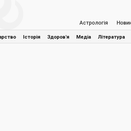
Астрологія
Нови
арство
Історія
Здоров'я
Медіа
Література