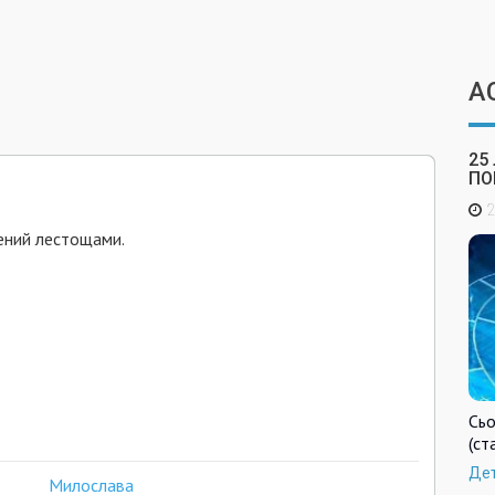
А
25
ПО
2
лений лестощами.
Сьо
(ст
Де
Милослава