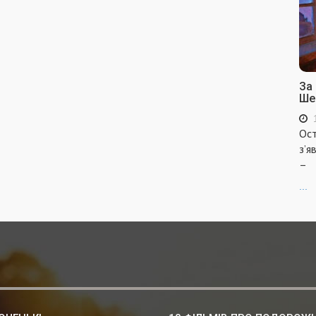
За
Ше
Ост
з’я
–
...