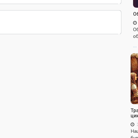
Об
Об
об
...
Тр
ци
Наш
бул