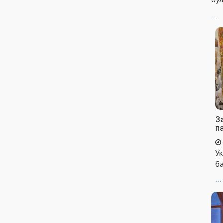
...
За
п
Ук
ба
...