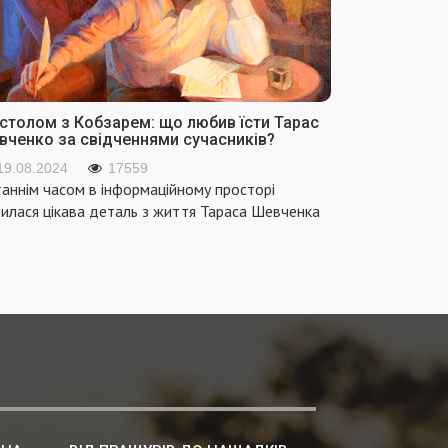
 столом з Кобзарем: що любив їсти Тарас
вченко за свідченнями сучасників?
19.08.2024
17559
аннім часом в інформаційному просторі
вилася цікава деталь з життя Тараса Шевченка