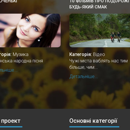
 ОЧЕНЬКІ
10 ФІЛЬМІВ ПРО ПОДОРОЖІ
БУДЬ-ЯКИЙ СМАК
горія:
Музика
Категорія:
Відео
їнська народна пісня
Чужі міста ваблять нас тим
більше, чим...
ьніше...
Детальніше...
 проект
Основні категорії