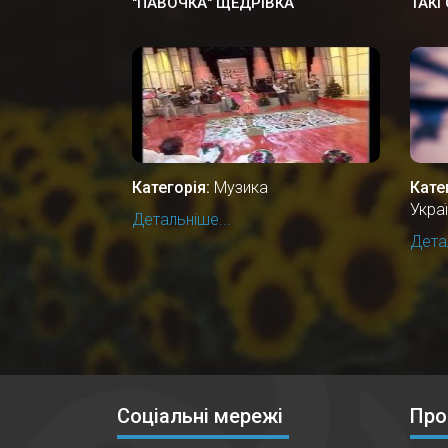
"ПАВОЧКА" ЩЕДРІВКА
ТАКІ
Категорія:
Музика
Кате
Укра
Детальніше...
Детал
Соціальні мережі
Про