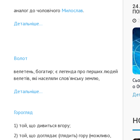
24
аналог до чоловічого
Милослав
.
ПО
2
Детальніше...
Волот
велетень, богатир; є легенда про перших людей
велетів, які населяли слов'янську землю,
Сьо
о 0
Детальніше...
Де
Горогляд
Н
1) той, що дивиться вгору;
2) той, що доглядає (глядить) гору (можливо,