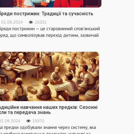
ряди пострижин: Традиції та сучасність
01.09.2024
16331
ряди пострижин — це старовинний слов'янський
ряд, що символізував перехід дитини, зазвичай
адиційне навчання наших предків: Сезонні
кли та передача знань
31.08.2024
16970
і предки здобували знання через систему, яка
а глибоко вкорінена в традиціях, культурі та