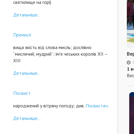
святилище на горі)
Детальніше...
Премисл
вища якість від слова мисль; дослівно
“мислячий, мудрий”; ім'я чеських королів ХІІ –
Ве
ХІІІ
1 в
Детальніше...
Вес
...
Посвист
народжений у вітряну погоду; див.
Посвистач
.
Детальніше...