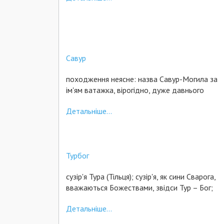
Савур
походження неясне: назва Савур-Могила за
ім'ям ватажка, вірогідно, дуже давнього
Детальніше...
Турбог
сузір'я Тура (Тільця); сузір'я, як сини Сварога,
вважаються Божествами, звідси Тур – Бог;
Детальніше...