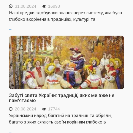
31.08.2024
16993
Наші предки здобували знання через систему, яка була
глибоко вкорінена в традиціях, культурі та
...
Забуті свята України: традиції, яких ми вже не
пам'ятаємо
20.08.2024
17744
Український народ багатий на традиції та обряди,
багато з яких сягають своїм корінням глибоко в
...