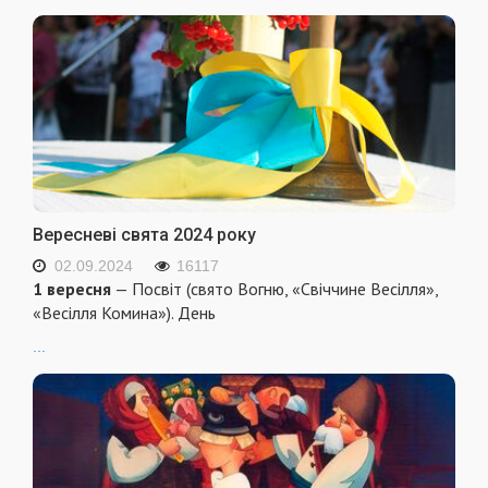
Вересневі свята 2024 року
02.09.2024
16117
1 вересня
— Посвіт (свято Вогню, «Свіччине Весілля»,
«Весілля Комина»). День
...