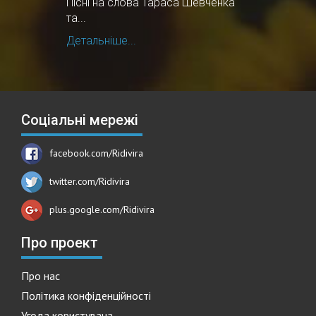
Пісні на слова Тараса Шевченка
та...
Детальніше...
Соціальні мережі
facebook.com/Ridivira
twitter.com/Ridivira
plus.google.com/Ridivira
Про проект
Про нас
Політика конфіденційності
Угода користувача