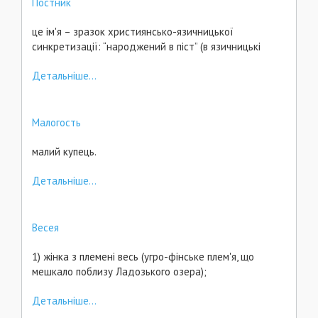
Постник
це ім'я – зразок християнсько-язичницької
синкретизації: “народжений в піст” (в язичницькі
Детальніше...
Малогость
малий купець.
Детальніше...
Весея
1) жінка з племені весь (угро-фінське плем'я, що
мешкало поблизу Ладозького озера);
Детальніше...