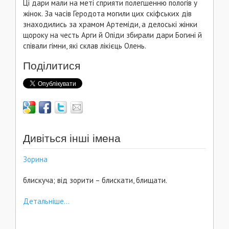
Ці дари мали на меті сприяти полегшенню пологів у
жінок. За часів Геродота могили цих скіфських дів
знаходились за храмом Артеміди, а делоські жінки
щороку на честь Арги й Опіди збирали дари Богині й
співали гімни, які склав лікієць Олень.
Поділитися
Дивіться інші імена
Зорина
блискуча; від зорити – блискати, блищати.
Детальніше...