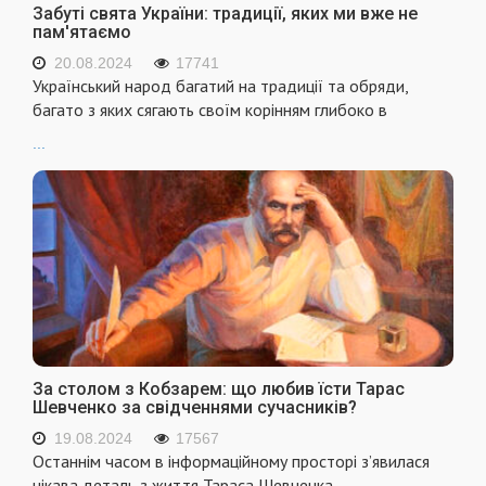
Забуті свята України: традиції, яких ми вже не
пам'ятаємо
20.08.2024
17741
Український народ багатий на традиції та обряди,
багато з яких сягають своїм корінням глибоко в
...
За столом з Кобзарем: що любив їсти Тарас
Шевченко за свідченнями сучасників?
19.08.2024
17567
Останнім часом в інформаційному просторі з’явилася
цікава деталь з життя Тараса Шевченка –