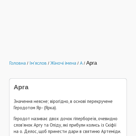
Головна
Ім'яслов
Жіночі імена
А
Арга
/
/
/
/
Арга
Значення неясне; вірогідно, в основі перекручене
Геродотом Яр- (Ярка).
Геродот називає двох дочок гіпербореїв, очевидно
слов'янок Аргу та Опіду, які прибули колись із Скіфії
на о. Делос, щоб принести дари в святиню Артеміди.