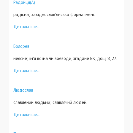
Радойця(А)
радісна; західнослов'янська форма імені.
Детальніше...
Болорев
неясне; ім'я воїна чи воєводи, згадане ВК, дощ. 8, 27.
Детальніше...
Людослав
славлений людьми; славлячий людей.
Детальніше...