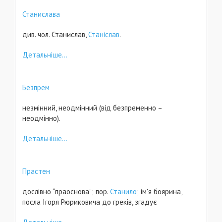
Станислава
див. чол. Станислав,
Станіслав
.
Детальніше...
Безпрем
незмінний, неодмінний (від безпременно –
неодмінно).
Детальніше...
Прастен
дослівно “праоснова”; пор.
Станило
; ім'я боярина,
посла Ігоря Рюриковича до греків, згадує