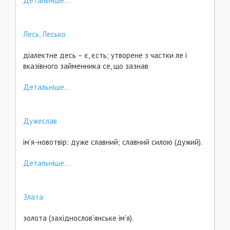
Детальніше...
Лесь, Лесько
діалектне десь – є, єсть; утворене з частки ле і
вказівного займенника се, що зазнав
Детальніше...
Дужеслав
ім'я-новотвір: дуже славний; славний силою (дужий).
Детальніше...
Злата
золота (західнослов'янське ім'я).