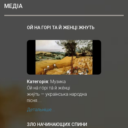
МЕДІА
ОЙ НА ГОРІ ТА Й ЖЕНЦІ ЖНУТЬ
Категорія:
Музика
О́й на́ го́рі та́ й же́нці
жну́ть — українська народна
пісня....
Детальніше...
ЗЛО НАЧИНАЮЩИХ СПИНИ