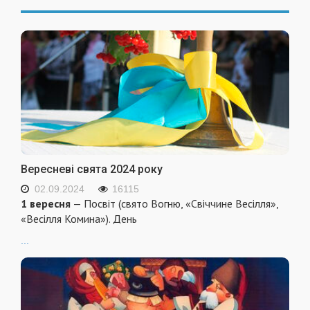
Вересневі свята 2024 року
02.09.2024
16115
1 вересня
— Посвіт (свято Вогню, «Свіччине Весілля»,
«Весілля Комина»). День
...