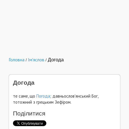
Головна
Ім'яслов
Догода
/
/
Догода
те саме, що
Погода
; давньослов'янський Бог,
тотожний з грецьким Зефіром.
Поділитися