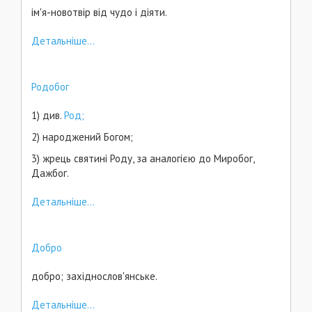
ім'я-новотвір від чудо і діяти.
Детальніше...
Родобог
1) див.
Род;
2) народжений Богом;
3) жрець святині Роду, за аналогією до Миробог,
Дажбог.
Детальніше...
Добро
добро; західнослов'янське.
Детальніше...