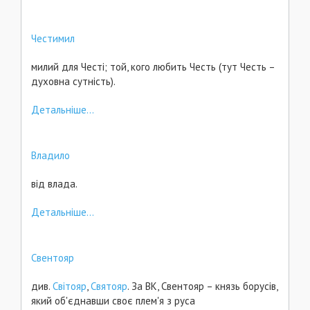
Честимил
милий для Честі; той, кого любить Честь (тут Честь –
духовна сутність).
Детальніше...
Владило
від влада.
Детальніше...
Свентояр
див.
Світояр
,
Святояр
. За ВК, Свентояр – князь борусів,
який об'єднавши своє плем'я з руса