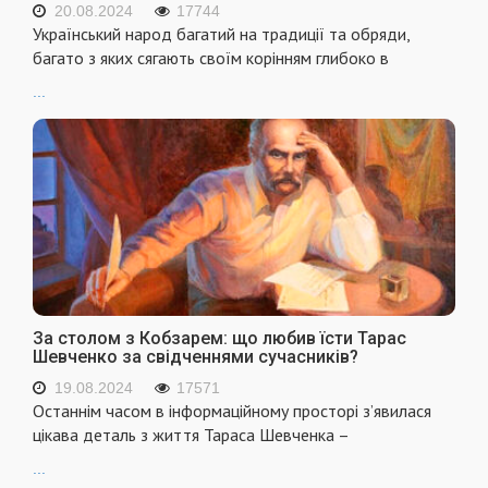
20.08.2024
17744
Український народ багатий на традиції та обряди,
багато з яких сягають своїм корінням глибоко в
...
За столом з Кобзарем: що любив їсти Тарас
Шевченко за свідченнями сучасників?
19.08.2024
17571
Останнім часом в інформаційному просторі з’явилася
цікава деталь з життя Тараса Шевченка –
...