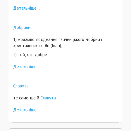
Детальніше...
Добриян
1) можливо, поєднання язичницького добрий і
християнського Ян (Іван);
2) той, хто добре
Детальніше...
Словута
те саме, що й
Славута
.
Детальніше...