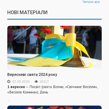
Читати все
НОВІ МАТЕРІАЛИ
Вересневі свята 2024 року
02.09.2024
16117
1 вересня
— Посвіт (свято Вогню, «Свіччине Весілля»,
«Весілля Комина»). День
...