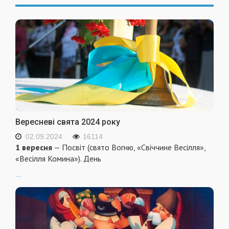
Вересневі свята 2024 року
02.09.2024
16114
1 вересня
— Посвіт (свято Вогню, «Свіччине Весілля»,
«Весілля Комина»). День
...