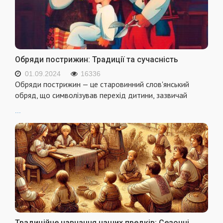
Обряди пострижин: Традиції та сучасність
01.09.2024
16336
Обряди пострижин — це старовинний слов'янський
обряд, що символізував перехід дитини, зазвичай
...
Традиційне навчання наших предків: Сезонні