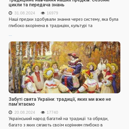
цикли та передача знань
31.08.2024
16979
Наші предки здобували знання через систему, яка була
глибоко вкорінена в традиціях, культурі та
...
Забуті свята України: традиції, яких ми вже не
пам'ятаємо
20.08.2024
17740
Український народ багатий на традиції та обряди,
багато з яких сягають своїм корінням глибоко в