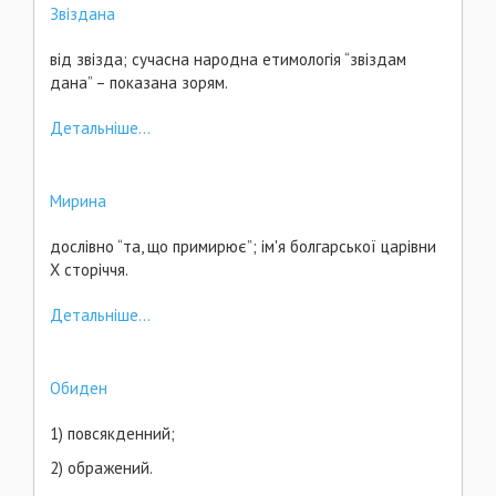
Звіздана
від звізда; сучасна народна етимологія “звіздам
дана” – показана зорям.
Детальніше...
Мирина
дослівно “та, що примирює”; ім'я болгарської царівни
Х сторіччя.
Детальніше...
Обиден
1) повсякденний;
2) ображений.