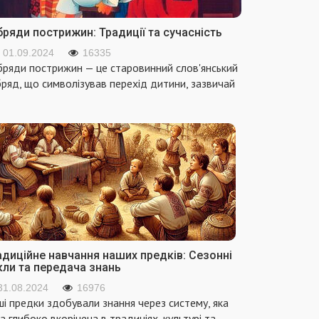
ряди пострижин: Традиції та сучасність
01.09.2024
16335
ряди пострижин — це старовинний слов'янський
ряд, що символізував перехід дитини, зазвичай
адиційне навчання наших предків: Сезонні
кли та передача знань
31.08.2024
16976
і предки здобували знання через систему, яка
а глибоко вкорінена в традиціях, культурі та