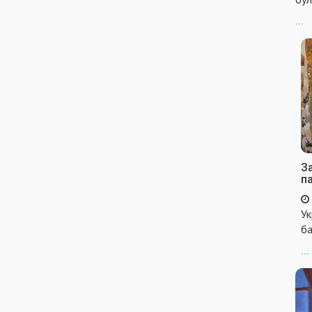
...
За
п
Ук
ба
...