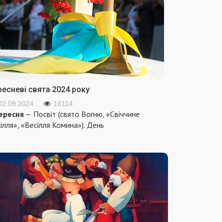
ресневі свята 2024 року
02.09.2024
16114
ересня
— Посвіт (свято Вогню, «Свіччине
ілля», «Весілля Комина»). День