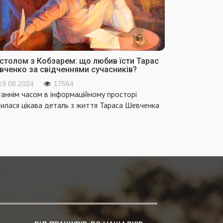
 столом з Кобзарем: що любив їсти Тарас
вченко за свідченнями сучасників?
19.08.2024
17564
аннім часом в інформаційному просторі
вилася цікава деталь з життя Тараса Шевченка