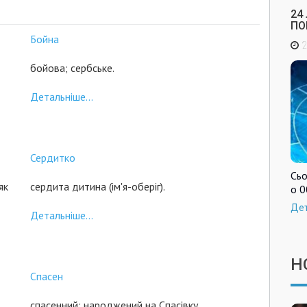
24
ПО
Бойна
2
бойова; сербське.
Детальніше...
Сердитко
Сьо
як
сердита дитина (ім'я-оберіг).
о 0
Де
Детальніше...
Н
Спасен
спасенний; народжений на Спасівку.