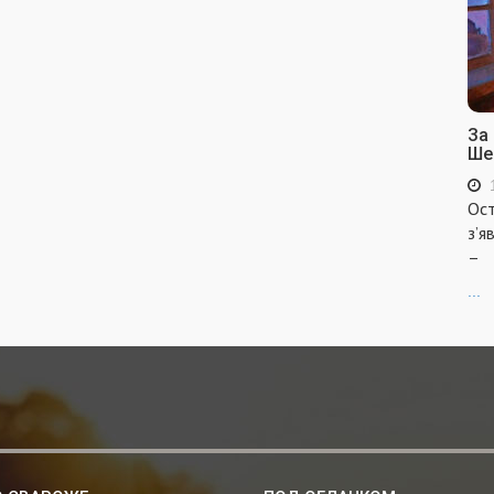
За
Ше
Ост
з’я
–
...