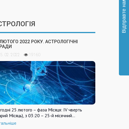
СТРОЛОГІЯ
 ЛЮТОГО 2022 РОКУ. АСТРОЛОГІЧНІ
РАДИ
5. 02. 2022
19160
годні 25 лютого – фаза Місяця: IV чверть
арий Місяць), з 03:20 – 25-й місячний…
тальніше