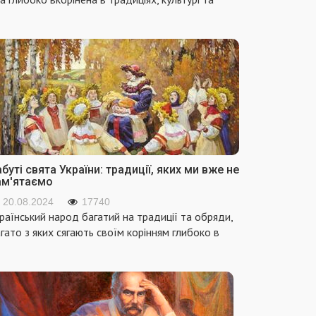
буті свята України: традиції, яких ми вже не
ам'ятаємо
20.08.2024
17740
раїнський народ багатий на традиції та обряди,
гато з яких сягають своїм корінням глибоко в