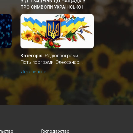
ВІД ПРАЩУРІВ ДО НАЩАДКІВ:
ПРО СИМВОЛИ УКРАЇНСЬКОЇ
ДЕРЖАВНОСТІ
Категорія:
Радіопрограми
Гість програми: Олександр...
Детальніше...
ільство
Господарство