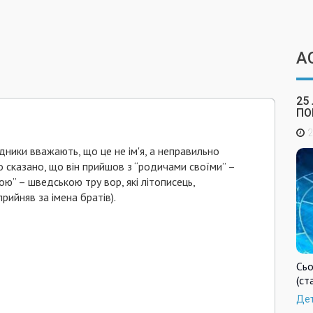
А
25
ПО
2
ідники вважають, що це не ім'я, а неправильно
 сказано, що він прийшов з “родичами своїми” –
” – шведською тру вор, які літописець,
рийняв за імена братів).
Сьо
(ст
Де