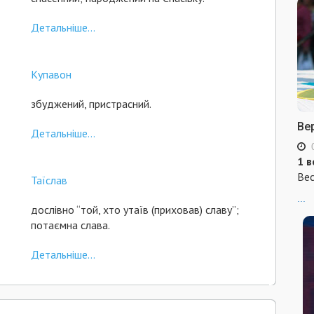
Детальніше...
Купавон
збуджений, пристрасний.
Ве
Детальніше...
1 в
Вес
Таїслав
...
дослівно “той, хто утаїв (приховав) славу”;
потаємна слава.
Детальніше...