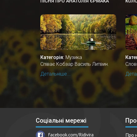
ПІСНЯ ПРО АНАТОЛІЯ ЄРМАКА
КОЛ
Категорія:
Музика
Кате
Співає Кобзар Василь Литвин.
Слов
Детальніше...
Детал
Соціальні мережі
Про
facebook.com/Ridivira
Про 