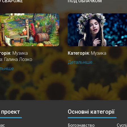
О СВАРОЖЕ
ПОД ОБЛАЧКОМ
горія:
Музика
Категорія:
Музика
а: Галина Лозко
Детальніше...
ьніше...
 проект
Основні категорії
нас
Богознавство
Сусп