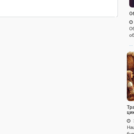
Об
Об
об
...
Тр
ци
Наш
бул