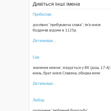
Дивіться інші імена
Прибислав
дослівно “прибуваюча слава”; ім'я князя
бодричів відоме в 1125р.
Детальніше...
Сків
значення неясне; згадується у ВК (дощ. 17-А) 
князь, брат князя Славена, обидва вели
Детальніше...
Любор
скорочене “люблячий боротьбу”.