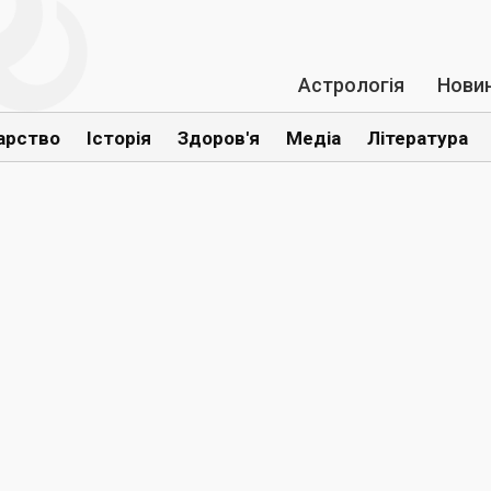
Астрологія
Нови
арство
Історія
Здоров'я
Медіа
Література