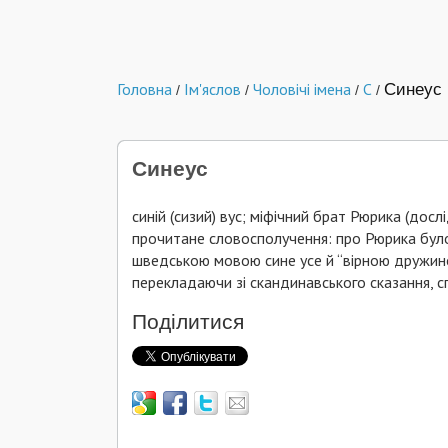
Головна
Ім'яслов
Чоловічі імена
С
Синеус
/
/
/
/
Синеус
синій (сизий) вус; міфічний брат Рюрика (досл
прочитане словосполучення: про Рюрика було
шведською мовою сине усе й “вірною дружиною
перекладаючи зі скандинавського сказання, сп
Поділитися