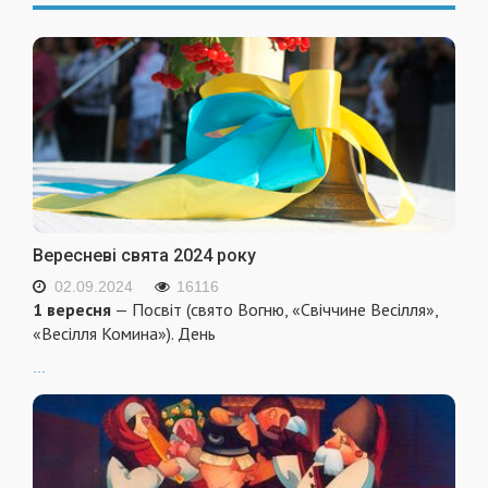
Вересневі свята 2024 року
02.09.2024
16116
1 вересня
— Посвіт (свято Вогню, «Свіччине Весілля»,
«Весілля Комина»). День
...