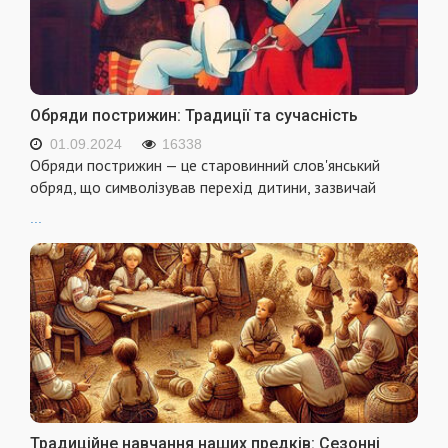
Обряди пострижин: Традиції та сучасність
01.09.2024
16338
Обряди пострижин — це старовинний слов'янський
обряд, що символізував перехід дитини, зазвичай
...
Традиційне навчання наших предків: Сезонні