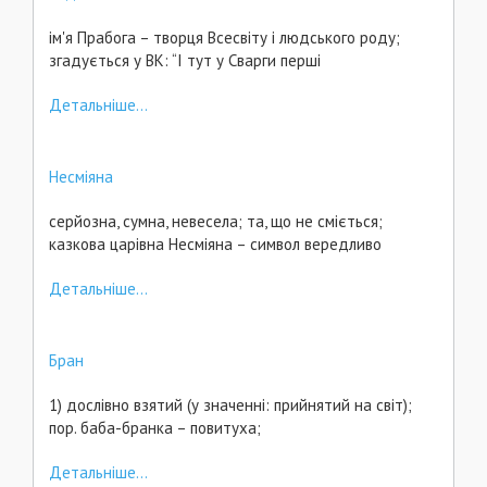
ім'я Прабога – творця Всесвіту і людського роду;
згадується у ВК: “І тут у Сварги перші
Детальніше...
Несміяна
серйозна, сумна, невесела; та, що не сміється;
казкова царівна Несміяна – символ вередливо
Детальніше...
Бран
1) дослівно взятий (у значенні: прийнятий на світ);
пор. баба-бранка – повитуха;
Детальніше...