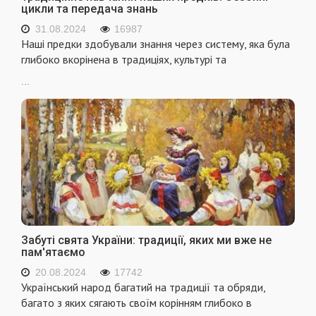
цикли та передача знань
31.08.2024
16987
Наші предки здобували знання через систему, яка була
глибоко вкорінена в традиціях, культурі та
...
Забуті свята України: традиції, яких ми вже не
пам'ятаємо
20.08.2024
17742
Український народ багатий на традиції та обряди,
багато з яких сягають своїм корінням глибоко в