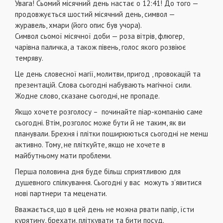
Увага! Сьомий місячний день настає о 12:41! До того —
продовжується шостий місячний день, символ —
журавель, хмари (його опис був учора).
Символ сьомої місячної доби — роза вітрів, флюгер,
чарівна паличка, а також півень, голос якого розвіює
темряву.
Це день словесної магії, молитви, пригод , провокацій та
презентацій. Слова сьогодні набувають магічної сили.
Жодне слово, сказане сьогодні, не пропаде.
Якщо хочете розголосу – починайте піар-компанію саме
сьогодні. Втім, розголос може бути й не таким, як ви
планували. Брехня і плітки поширюються сьогодні не менш
активно. Тому, не пліткуйте, якщо не хочете в
майбутньому мати проблеми.
Перша половина дня буде більш сприятливою для
душевного спілкування. Сьогодні у вас можуть з’явитися
нові партнери та меценати.
Вважається, що в цей день не можна рвати папір, їсти
курятину, брехати, пліткувати та бити посуд.