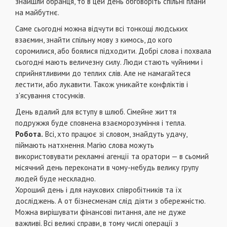
знайшли обранця, то в цей день обговоріть спільні плани
на майбутнє.
Саме сьогодні можна відчути всі тонкощі людських
взаємин, знайти спільну мову з кимось, до кого
соромилися, або боялися підходити. Добрі слова і похвала
сьогодні мають величезну силу. Люди стають чуйними і
сприйнятливими до теплих слів. Але не намагайтеся
лестити, або лукавити. Також уникайте конфліктів і
з'ясування стосунків.
День вдалий для вступу в шлюб. Сімейне життя
подружжя буде сповнена взаєморозуміння і тепла.
Робота.
Всі, хто працює зі словом, знайдуть удачу,
піймають натхнення. Магію слова можуть
використовувати рекламні агенції та оратори — в сьомий
місячний день переконати в чому-небудь велику групу
людей буде нескладно.
Хороший день і для наукових співробітників та їх
досліджень. А от бізнесменам слід діяти з обережністю.
Можна вирішувати фінансові питання, але не дуже
важливі. Всі великі справи, в тому числі операції з