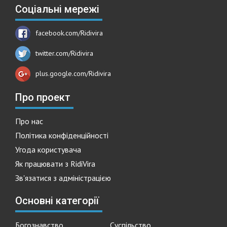
Соціальні мережі
facebook.com/Ridivira
twitter.com/Ridivira
plus.google.com/Ridivira
Про проект
Про нас
Політика конфіденційності
Угода користувача
Як працювати з RidiVira
Зв'язатися з адміністрацією
Основні категорії
Богознавство
Суспільство