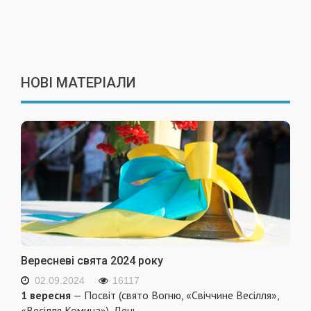
НОВІ МАТЕРІАЛИ
Вересневі свята 2024 року
02.09.2024
16117
1 вересня
— Посвіт (свято Вогню, «Свіччине Весілля»,
«Весілля Комина»). День