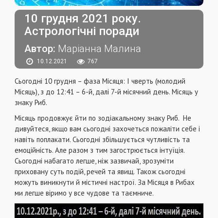
10 грудня 2021 року.
Астрологічні поради
Автор:
Маріанна Малина
10.12.2021
767
Сьогодні 10 грудня – фаза Місяця: I чверть (молодий
Місяць), з до 12:41 – 6-й, далі 7-й місячний день. Місяць у
знаку Риб.
Місяць продовжує йти по зодіакальному знаку Риб. Не
дивуйтеся, якщо вам сьогодні захочеться пожаліти себе і
навіть поплакати. Сьогодні збільшується чутливість та
емоційність. Але разом з тим загострюється інтуїція.
Сьогодні набагато легше, ніж зазвичай, зрозуміти
приховану суть подій, речей та явищ. Також сьогодні
можуть виникнути й містичні настрої. За Місяця в Рибах
ми легше віримо у все чудове та таємниче.