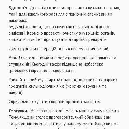
Здоров'я.
День підходить як «розвантажувального дня»,
так і для невеликого застілля з помірним споживанням
алкоголю.
Будь які хвороби, що розпочинаються сьогодні легко
виліковні. Корисно провести очистку внутрішніх органів,
зміцнити імунітет, приготувати лікарські препарати.
Для хірургічних операцій день в цілому сприятливий.
Увага! Сьогодні не можна робити операції на пальцях та
ступнях ніг! Сьогодні також підвищена небезпека
грибкових і вірусних захворювань.
Уникайте прийому спиртних напоїв, несвіжих і підозрілих
продуктів, сильнодіючих ліків (можливі отруєння та
алергії).
Сприятливо лікувати хвороби органів травлення.
Стосунки.
Усі слова сьогодні мають магічну силу втілення.
Тому, якщо ви вголос проговорите, який обранець вам
потрібен, він може з’явитися у вашому житті. Якщо ви вже