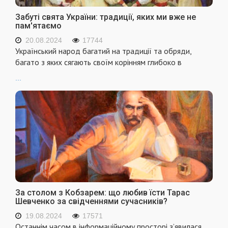
Забуті свята України: традиції, яких ми вже не
пам'ятаємо
20.08.2024
17744
Український народ багатий на традиції та обряди,
багато з яких сягають своїм корінням глибоко в
...
За столом з Кобзарем: що любив їсти Тарас
Шевченко за свідченнями сучасників?
19.08.2024
17571
Останнім часом в інформаційному просторі з’явилася