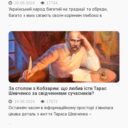
20.08.2024
17744
Український народ багатий на традиції та обряди,
багато з яких сягають своїм корінням глибоко в
...
За столом з Кобзарем: що любив їсти Тарас
Шевченко за свідченнями сучасників?
19.08.2024
17572
Останнім часом в інформаційному просторі з’явилася
цікава деталь з життя Тараса Шевченка –
...