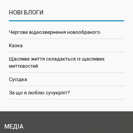
НОВІ БЛОГИ
Чергове відеозвернення новообраного
Казка
Щасливе життя складається із щасливих
миттєвостей
Сусідка
За що я люблю сучукрліт?
МЕДІА