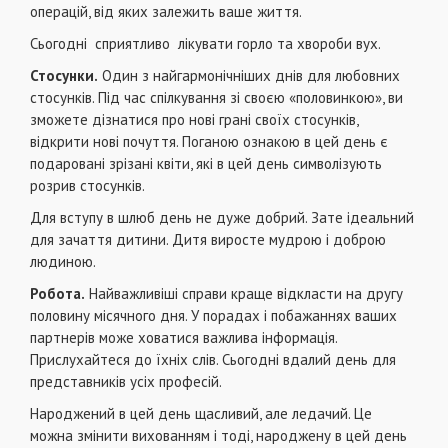
операцій, від яких залежить ваше життя.
Сьогодні сприятливо лікувати горло та хвороби вух.
Стосунки.
Один з найгармонічніших днів для любовних
стосунків. Під час спілкування зі своєю «половинкою», ви
зможете дізнатися про нові грані своїх стосунків,
відкрити нові почуття. Поганою ознакою в цей день є
подаровані зрізані квіти, які в цей день символізують
розрив стосунків.
Для вступу в шлюб день не дуже добрий. Зате ідеальний
для зачаття дитини. Дитя виросте мудрою і доброю
людиною.
Робота.
Найважливіші справи краще відкласти на другу
половину місячного дня. У порадах і побажаннях ваших
партнерів може ховатися важлива інформація.
Прислухайтеся до їхніх слів. Сьогодні вдалий день для
представників усіх професій.
Народжений в цей день щасливий, але ледачий. Це
можна змінити вихованням і тоді, народжену в цей день