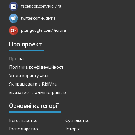
facebook.com/Ridivira
twitter.com/Ridivira
plus.google.com/Ridivira
Про проект
Про нас
Політика конфіденційності
Угода користувача
Як працювати з RidiVira
Зв'язатися з адміністрацією
Основні категорії
Богознавство
Суспільство
Господарство
Історія