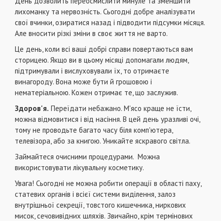
День дозволить переосмислити минуле та зменшити
лихоманку та нервозність. Сьогодні добре аналізувати
свої вчинки, озиратися назад і підводити підсумки місяця.
Але вносити різкі зміни в своє життя не варто.
Це день, коли всі ваші добрі справи повертаються вам
сторицею. Якщо ви в цьому місяці допомагали людям,
підтримували і вислуховували їх, то отримаєте
винагороду. Вона може бути й грошовою і
нематеріальною. Кожен отримає те, що заслужив.
Здоров'я.
Переїдати небажано. М'ясо краще не їсти,
можна відмовитися і від насіння. В цей день уразливі очі,
тому не проводьте багато часу біля комп'ютера,
телевізора, або за книгою. Уникайте яскравого світла.
Займайтеся очисними процедурами. Можна
використовувати лікувальну косметику.
Увага! Сьогодні не можна робити операції в області паху,
статевих органів і всієї системи виділення, залоз
внутрішньої секреції, товстого кишечника, ниркових
мисок, сечовивідних шляхів. Звичайно, крім термінових