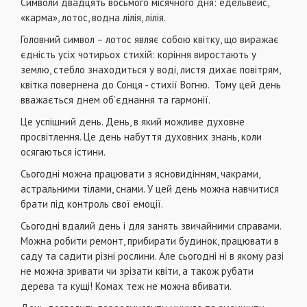
Символи двадцять восьмого місячного дня: едельвейс,
«карма», лотос, водна лілія, лілія.
Головний символ – лотос являє собою квітку, що виражає
єдність усіх чотирьох стихій: коріння виростають у
землю, стебло знаходиться у воді, листя дихає повітрям,
квітка повернена до Сонця - стихії Вогню. Тому цей день
вважається днем об’єднання та гармонії.
Це успішний день. День, в який можливе духовне
просвітлення. Це день набуття духовних знань, коли
осягаються істини.
Сьогодні можна працювати з ясновидінням, чакрами,
астральними тілами, снами. У цей день можна навчитися
брати під контроль свої емоції.
Сьогодні вдалий день і для занять звичайними справами.
Можна робити ремонт, прибирати будинок, працювати в
саду та садити різні рослини. Але сьогодні ні в якому разі
не можна зривати чи зрізати квіти, а також рубати
дерева та кущі! Комах теж не можна вбивати.