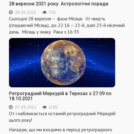
28 вересня 2021 року. Астрологічні поради
28.09.2021
700
Сьогодні 28 вересня – фаза Місяця: III чверть
(спадаючий Місяць), до 22:16 – 22-й, далі 23-й місячний
день. Місяць у знаку Рака з 16:35
Ретроградний Меркурій в Терезах з 27.09 по
18.10.2021
27.09.2021
1195
От і наближається останній ретроградний Меркурій
цього року!
Нагадую, що ми входимо в період ретроградного