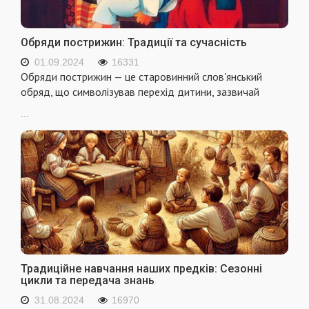
Обряди пострижин: Традиції та сучасність
01.09.2024
16331
Обряди пострижин — це старовинний слов'янський
обряд, що символізував перехід дитини, зазвичай
...
Традиційне навчання наших предків: Сезонні
цикли та передача знань
31.08.2024
16970