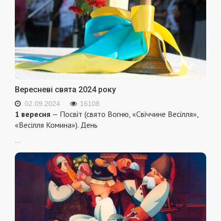
Вересневі свята 2024 року
02.09.2024
16108
1 вересня
— Посвіт (свято Вогню, «Свіччине Весілля»,
«Весілля Комина»). День
...