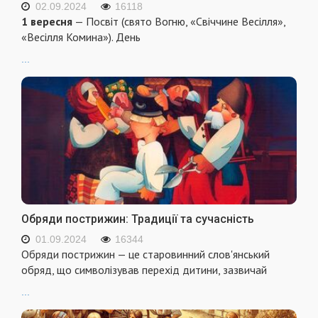
02.09.2024
16118
1 вересня
— Посвіт (свято Вогню, «Свіччине Весілля»,
«Весілля Комина»). День
...
Обряди пострижин: Традиції та сучасність
01.09.2024
16344
Обряди пострижин — це старовинний слов'янський
обряд, що символізував перехід дитини, зазвичай
...