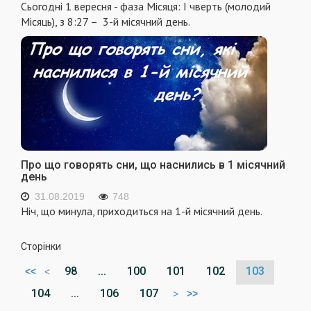
Сьогодні 1 вересня - фаза Місяця: I чверть (молодий
Місяць), з 8:27 – 3-й місячний день.
Про що говорять сни, що наснились в 1 місячний
день
31.08.2019
748
Ніч, що минула, приходиться на 1-й місячний день.
Сторінки
98
...
100
101
102
103
<<
<
104
...
106
107
>
>>