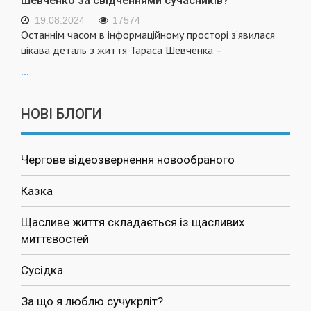
Шевченко за свідченнями сучасників?
19.08.2024
17574
Останнім часом в інформаційному просторі з’явилася
цікава деталь з життя Тараса Шевченка –
...
НОВІ БЛОГИ
Чергове відеозвернення новообраного
Казка
Щасливе життя складається із щасливих
миттєвостей
Сусідка
За що я люблю сучукрліт?