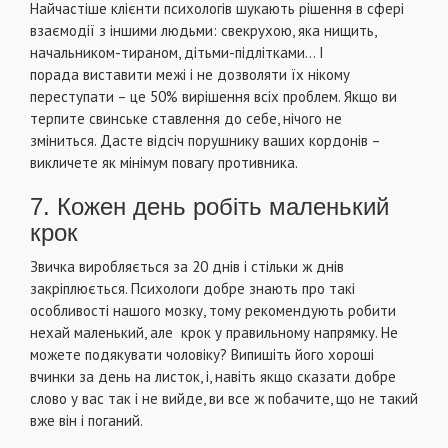
Найчастіше клієнти психологів шукають рішення в сфері
взаємодії з іншими людьми: свекрухою, яка нищить,
начальником-тираном, дітьми-підлітками… І
порада виставити межі і не дозволяти їх нікому
переступати – це 50% вирішення всіх проблем. Якщо ви
терпите свинське ставлення до себе, нічого не
зміниться. Дасте відсіч порушнику ваших кордонів –
викличете як мінімум повагу противника.
7. Кожен день робіть маленький
крок
Звичка виробляється за 20 днів і стільки ж днів
закріплюється. Психологи добре знають про такі
особливості нашого мозку, тому рекомендують робити
нехай маленький, але крок у правильному напрямку. Не
можете подякувати чоловіку? Випишіть його хороші
вчинки за день на листок, і, навіть якщо сказати добре
слово у вас так і не вийде, ви все ж побачите, що не такий
вже він і поганий.