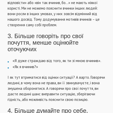
відповісти» або «він так вчинив, бо…» не мають ніякої
користі. Ми не можемо пояснити вчинки інших людей:
вони росли в інших умовах, у них зовсім відмінний від
нашого досвід. Тому додумування мотивів вчинків – це
створення саму собі проблем.
3. Більше говоріть про свої
почуття, менше оцінюйте
оточуючих
«Я дуже страждаю від того, як ти зі мною вчинив».
«Як я вчинив?»
І як тут втриматися від оцінки ситуації? А варто. Говорячи
людині, в чому вона не права, ви її звинувачуєте, і вона
змушена оборонятися. А говорячи про свої почуття, ви
даєте людині шанс виправити ситуацію, зберігаючи
гідність, або можливість пояснити свою позицію.
4. Більше думайте про себе,