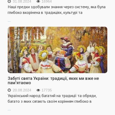
31.08.2024
16964
Наші предки здобували знання через систему, яка була
глибоко вкорінена в традиціях, культурі та
...
Забуті свята України: традиції, яких ми вже не
пам'ятаємо
20.08.2024
17735
Український народ багатий на традиції та обряди,
багато з яких сягають своїм корінням глибоко в
...