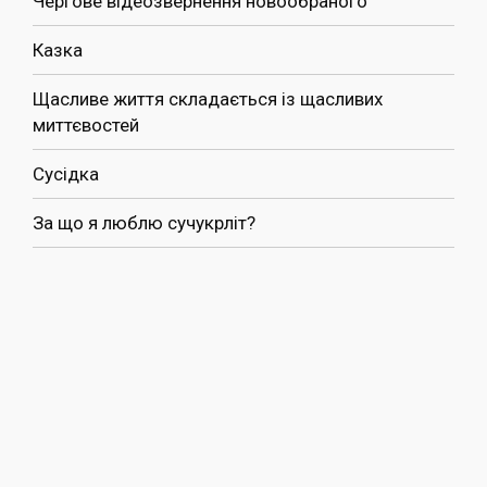
Чергове відеозвернення новообраного
Казка
Щасливе життя складається із щасливих
миттєвостей
Сусідка
За що я люблю сучукрліт?