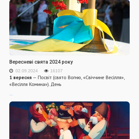
Вересневі свята 2024 року
02.09.2024
16107
1 вересня
— Посвіт (свято Вогню, «Свіччине Весілля»,
«Весілля Комина»). День
...