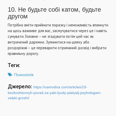
10. Не будьте собі катом, будьте
другом
Потрібно вміти приймати поразку і неможливість вплинути
на щось важливе для вас, засмучуватися через це і навіть
сумувати. Головне – не згадувати потім цей час як
витрачений даремно. Зупинитися на шляху або
роздоріжжі – це переварити отриманий досвід і вибрати
правильну дорогу.
Теги:
Психологія
Джерело:
https://uamodna.com/articles/10-
bezkoshtovnyh-porad-za-yaki-lyudy-platyatj-psyhologam-
velyki-groshi/