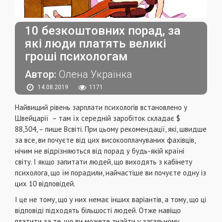
10 безкоштовних порад, за
які люди платять великі
гроші психологам
Автор:
Олена Українка
14.08.2019
1171
Найвищий рівень зарплати психологів встановлено у
Швейцарії – там їх середній заробіток складає $
88,304, – пише Всвіті. При цьому рекомендації, які, швидше
за все, ви почуєте від цих високооплачуваних фахівців,
нічим не відрізняються від порад у будь-якій країні
світу. І якщо запитати людей, що виходять з кабінету
психолога, що їм порадили, найчастіше ви почуєте одну із
цих 10 відповідей.
І це не тому, що у них немає інших варіантів, а тому, що ці
відповіді підходять більшості людей. Отже навіщо
платити за те, що ви можете знайти у загальному