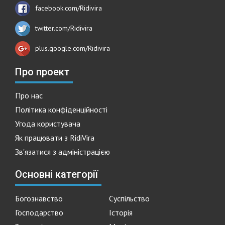
facebook.com/Ridivira
twitter.com/Ridivira
plus.google.com/Ridivira
Про проект
Про нас
Політика конфіденційності
Угода користувача
Як працювати з RidiVira
Зв'язатися з адміністрацією
Основні категорії
Богознавство
Суспільство
Господарство
Історія