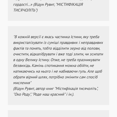
гордості…» (Відун Рувит, "МІСТИФІКАЦІЯ
ТИСЯЧОЛІТЬ")
"В кожній версії є якась частинка Істини, яку треба
викристалізувати із суміші правдивих і неправдивих
фактів та понять, тобто відділити зерно від полови,
очистити, відкалібрувати і вже тоді злити, чи зсипати
в одну Велику Істину. Отже, не треба празникувати
безвихідь. Камінь спотикання можна обійти, не
натикаючись на нього і не набиваючи гуль. Але щоб
обрати вірний шлях, потрібно змінити сам спосіб
мислення"
(Відун Рувит, автор книг "Містифікація тисячоліть",
"Око Роду", "Роде наш красний" і ін.).