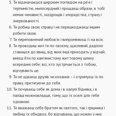
Ти відзначаєшся широким поглядом на речі і
терпимістю, милосердний і прощаєш образи, в тобі
немає ненависті, заздрощів і злорадства, страху і
знервованості.
Ти робиш свою справу і не перешкоджаєш іншим
робити свою.
Ти переповнений любов’ю і випромінюєш її на всіх.
Ти проводиш життя по-своєму, щасливий, радісно
ставишся до явищ, від яких інші приходять у відчай,
вмієш йти по кам’янистому життєвому шляху
всередині себе; всі, хто зустрічається з тобою,
відчувають це.
Ти не шукаєш друзів чи кохання – і отримуєш їх по
праву, притягуючи до себе.
Ти почуваєш себе як дома і в халупі бідняка, і в
палаці можновладця, тому, що їх оселі для тебе
однакові.
Ти вважаєш себе братом як святого, так і грішника і
любиш їх обидвох, бо відчуваєш, що кожен з них