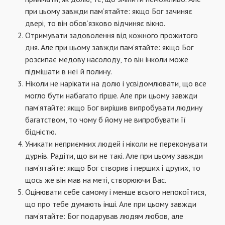
при цьому завжди пам’ятайте: якщо Бог зачиняє
двері, то він обов’язково відчиняє вікно.
Отримувати задоволення від кожного прожитого
дня. Але при цьому завжди пам’ятайте: якщо Бог
розсипає медову насолоду, то він інколи може
підмішати в неї й полину.
Ніколи не нарікати на долю і усвідомлювати, що все
могло бути набагато гірше. Але при цьому завжди
пам’ятайте: якщо Бог вирішив випробувати людину
багатством, то чому б йому не випробувати її
бідністю.
Уникати неприємних людей і ніколи не переконувати
дурнів. Радіти, що ви не такі. Але при цьому завжди
пам’ятайте: якщо Бог створив і перших і других, то
щось же він мав на меті, створюючи Вас.
Оцінювати себе самому і менше всього непокоїтися,
що про тебе думають інші. Але при цьому завжди
пам’ятайте: Бог подарував людям любов, але