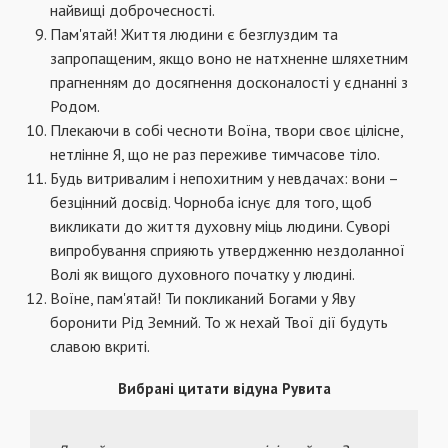
найвищі доброчесності.
Пам'ятай! Життя людини є безглуздим та
запропащеним, якщо воно не натхненне шляхетним
прагненням до досягнення досконалості у єднанні з
Родом.
Плекаючи в собі чесноти Воїна, твори своє цілісне,
нетлінне Я, що не раз переживе тимчасове тіло.
Будь витривалим і непохитним у невдачах: вони –
безцінний досвід. Чорноба існує для того, щоб
викликати до життя духовну міць людини. Суворі
випробування сприяють утвердженню нездоланної
Волі як вищого духовного початку у людині.
Воїне, пам'ятай! Ти покликаний Богами у Яву
боронити Рід Земний. То ж нехай Твої дії будуть
славою вкриті.
Вибрані цитати відуна Рувита