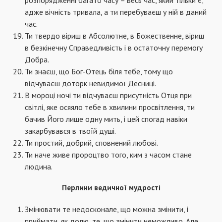
розпорядженні багато часу – весь час, який тільки є;
адже вічність тривала, а ти перебуваєш у ній в даний
час.
Ти твердо віриш в Абсолютне, в Божественне, віриш
в безкінечну Справедливість і в остаточну перемогу
Добра.
Ти знаєш, що Бог-Отець біля тебе, тому що
відчуваєш доторк невидимої Десниці.
В мороці ночі ти відчуваєш присутність Отця при
світлі, яке осяяло тебе в хвилини просвітлення, ти
бачив Його лише одну мить, і цей спогад навіки
закарбувався в твоїй душі.
Ти простий, добрий, сповнений любові.
Ти наче живе пророцтво того, ким з часом стане
людина.
Перлини ведичної мудрості
Змінювати те недосконале, що можна змінити, і
приймати, як долю, те, що змінити неможливо. Але