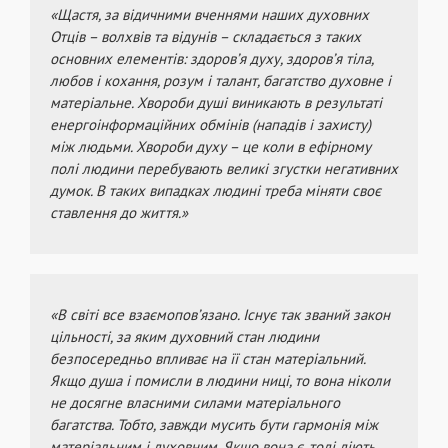
«Щастя, за відичними вченнями наших духовних
Отців – волхвів та відунів – складається з таких
основних елементів: здоров’я духу, здоров’я тіла,
любов і кохання, розум і талант, багатство духовне і
матеріальне. Хвороби душі виникають в результаті
енергоінформаційних обмінів (нападів і захисту)
між людьми. Хвороби духу – це коли в ефірному
полі людини перебувають великі згустки негативних
думок. В таких випадках людині треба міняти своє
ставлення до життя.»
«В світі все взаємопов’язано. Існує так званий закон
цільності, за яким духовний стан людини
безпосередньо впливає на її стан матеріальний.
Якщо душа і помисли в людини ниці, то вона ніколи
не досягне власними силами матеріального
багатства. Тобто, завжди мусить бути гармонія між
матеріальним і духовним. Якщо вона є, тоді діють