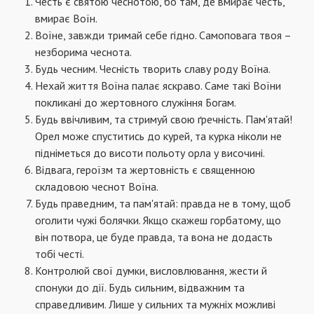
Честь є святою чеснотою, бо там, де вмирає честь,
вмирає Воїн.
Воїне, завжди тримай себе гідно. Самоповага твоя –
незборима чеснота.
Будь чесним. Чесність творить славу роду Воїна.
Нехай життя Воїна палає яскраво. Саме такі Воїни
покликані до жертовного служіння Богам.
Будь ввічливим, та стримуй свою ґречність. Пам'ятай!
Орел може спуститись до курей, та курка ніколи не
підніметься до висоти польоту орла у височині.
Відвага, героїзм та жертовність є священною
складовою чеснот Воїна.
Будь праведним, та пам'ятай: правда не в тому, щоб
оголити чужі болячки. Якщо скажеш горбатому, що
він потвора, це буде правда, та вона не додасть
тобі честі.
Контролюй свої думки, висловлювання, жести й
спонуки до дії. Будь сильним, відважним та
справедливим. Лише у сильних та мужніх можливі