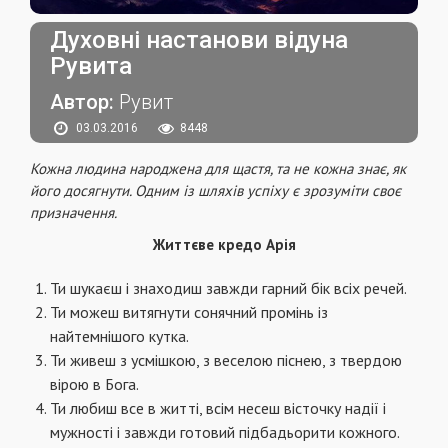
Духовні настанови відуна
Рувита
Автор:
Рувит
03.03.2016
8448
Кожна людина народжена для щастя, та не кожна знає, як
його досягнути. Одним із шляхів успіху є зрозуміти своє
призначення.
Життєве кредо Арія
Ти шукаєш і знаходиш завжди гарний бік всіх речей.
Ти можеш витягнути сонячний промінь із
найтемнішого кутка.
Ти живеш з усмішкою, з веселою піснею, з твердою
вірою в Бога.
Ти любиш все в житті, всім несеш вісточку надії і
мужності і завжди готовий підбадьорити кожного.