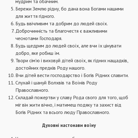
мудрим та обачним.
Бережи Землю рідну, бо дана вона Богами нашими
для життя гідного.
Будь ввічливим та добрим до людей своїх.
Доброчинність та благочестя є важливими
чеснотами Господаря.
Будь щедрим до людей своїх, але вчи їх цінувати
добро, яке робиш їм.
Твори сім'ю і виховуй дітей своїх, як гідних нащадків,
достойних предків Роду нашого.
Вчи дітей вести господарство і Богів Рідних славити.
Слухай і шануй Волхвів та Воїнів Роду
Православного.
Складай пожертви у славу Рода свого для того, щоб
міг він жити вічно, і матимеш подяку та захист від
Богів Рідних та всього люду Православного.
Духовні настонави воїну