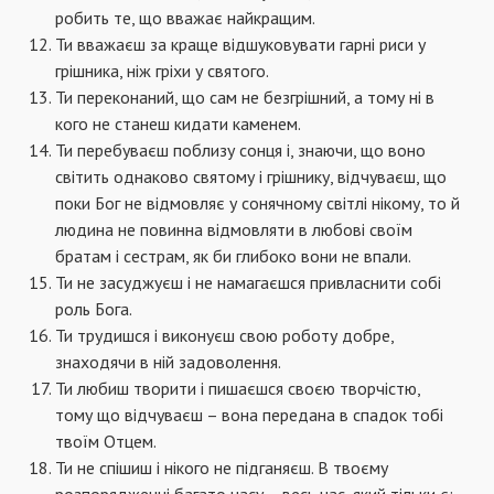
робить те, що вважає найкращим.
Ти вважаєш за краще відшуковувати гарні риси у
грішника, ніж гріхи у святого.
Ти переконаний, що сам не безгрішний, а тому ні в
кого не станеш кидати каменем.
Ти перебуваєш поблизу сонця і, знаючи, що воно
світить однаково святому і грішнику, відчуваєш, що
поки Бог не відмовляє у сонячному світлі нікому, то й
людина не повинна відмовляти в любові своїм
братам і сестрам, як би глибоко вони не впали.
Ти не засуджуєш і не намагаєшся привласнити собі
роль Бога.
Ти трудишся і виконуєш свою роботу добре,
знаходячи в ній задоволення.
Ти любиш творити і пишаєшся своєю творчістю,
тому що відчуваєш – вона передана в спадок тобі
твоїм Отцем.
Ти не спішиш і нікого не підганяєш. В твоєму