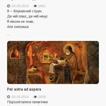
03.03.2016
2661
Я — блукаючий струм.
Де мій плюс, де мій мінус
Я ніколи не знав,
Але силонька
...
Per astra ad aspera
03.03.2016
2639
Порозліталися галактики