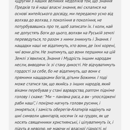
«Другий з наших великих недоліків той, що Знання
Предків та й наші власні знання, які склалися на
основі житейського досвіду, ми передаємо усно від
волхва до волхва, з покоління в покоління, не
потурбувавшись про те, щоб записати їх. І коли, най
не допустять Боги до цього, волхви на Руській землі
переведуться, то разом з ними зникнуть і Знання. І
нащадки наші не відатимуть, хто вони, де їхні корені,
чиї вони діти. Не знатимуть, що вони першими на цій
Землі з'явилися, Знання і Мудрість іншим народам
несли, виводячи їх зі стану дикості. Не відчуватимуть
гордості за себе, бо не відатимуть, що вони є
прямими нащадками Богів, дітьми Божими. І тоді
може статися так, що якийсь з інших народів, який
віками перебував у стані варварства, раптом підніме
голову і скаже: "Ми ~ панівна раса, а ви - упосліджені
раби наші", і покірно нагнуть голови русини, і
змиряться, і замість оберегів-Алатирів надінуть на
шиї символи цвинтарів, носячи їх на грудях, як це
носять священники християнські, і цілуватимуть їх, і
підуть в неволю, не маючи ні власної гідності, ні