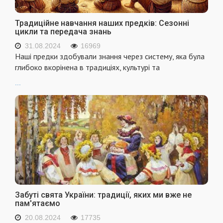
Традиційне навчання наших предків: Сезонні
цикли та передача знань
31.08.2024
16969
Наші предки здобували знання через систему, яка була
глибоко вкорінена в традиціях, культурі та
...
Забуті свята України: традиції, яких ми вже не
пам'ятаємо
20.08.2024
17735