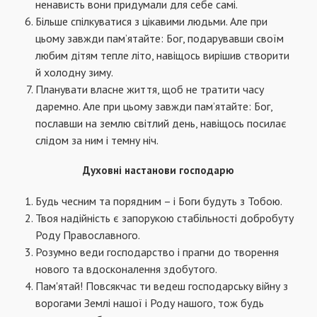
ненависть вони придумали для себе самі.
Більше спілкуватися з цікавими людьми. Але при
цьому завжди пам’ятайте: Бог, подарувавши своїм
любим дітям тепле літо, навіщось вирішив створити
й холодну зиму.
Планувати власне життя, щоб не тратити часу
даремно. Але при цьому завжди пам’ятайте: Бог,
пославши на землю світлий день, навіщось посилає
слідом за ним і темну ніч.
Духовні настанови господарю
Будь чесним та порядним – і Боги будуть з Тобою.
Твоя надійність є запорукою стабільності добробуту
Роду Православного.
Розумно веди господарство і прагни до творення
нового та вдосконалення здобутого.
Пам'ятай! Повсякчас ти ведеш господарську війну з
ворогами Землі нашої і Роду нашого, тож будь