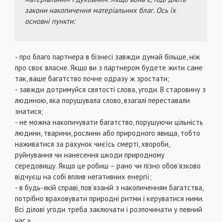
закони накопичення матеріальних благ. Ось їх
основні пункти:
- про благо партнера в бізнесі завжди думай більше, ніж
про своє власне. Якщо ви з партнером будете жити саме
так, ваше багатство почне одразу ж зростати;
- завжди дотримуйся святості слова, угоди. В старовину з
людиною, яка порушувала слово, взагалі переставали
знатися;
- не можна накопичувати багатство, порушуючи цільність
людини, тварини, рослини або природного явища, тобто
наживатися за рахунок чиєїсь смерті, хвороби,
руйнування чи нанесення шкоди природному
середовищу. Якщо це робиш – рано чи пізно обов’язково
відчуєш на собі вплив негативних енергії;
- в будь-якій справі, пов’язаній з накопиченням багатства,
потрібно враховувати природні ритми і керуватися ними.
Всі ділові угоди треба заключати і розпочинати у певний
час.»