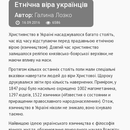
Етнічна віра українців
Автор:
Галина Лозко
16.09.2016
6586
Християнство в Україні насаджувалося багато століть,
час від часу відступаючи перед прадавньою етнічною
вірою (язичництвом). Довгий час християнство
залишалося релігією князівсько-боярської верхівки, не
маючи впливу на маси.
Протягом кількох останніх століть попи мали спеціальні
вказівки навертати людей до віри Христової. Щороку
друкувалися звіти про кількість навернених. Приміром, у
1847 році було насильно oxpищено 1002 магометанина,
1297 юдеїв, 1522 язичники («Известия о состоянии и
приращении православного народонаселения»). Отож,
язичництво в Україні ніколи не зникало, воно існувало
таємно.
Найвищою ідеєю українського язичництва є філософія
вічного життя, обожнювання природного начала Всесвіту,