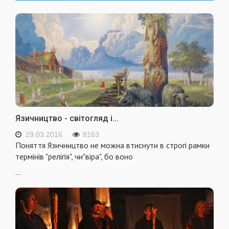
Язичництво - світогляд і...
29.03.2016
8163
Поняття Язичництво не можна втиснути в строгі рамки
термінів "релігія", чи"віра", бо воно
...