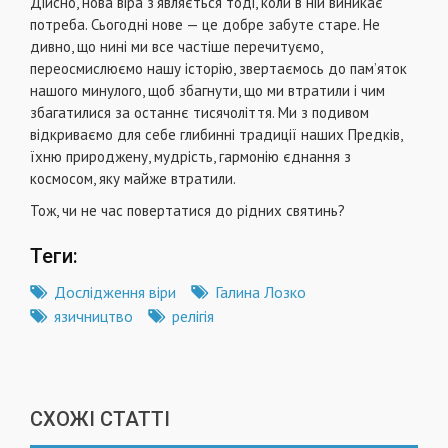
Дійсно, нова віра з’являється тоді, коли в ній виникає
потреба. Сьогодні нове — це добре забуте старе. Не
дивно, що нині ми все частіше перечитуємо,
переосмислюємо нашу історію, звертаємось до пам’яток
нашого минулого, щоб збагнути, що ми втратили і чим
збагатилися за ocтаннє тисячоліття. Ми з подивом
відкриваємо для себе глибинні традиції наших Предків,
їхню природжену, мудрість, гармонію єднання з
космосом, яку майже втратили.
Тож, чи не час повертатися до рідних святинь?
Теги:
Дослідження віри
Галина Лозко
язичництво
релігія
СХОЖІ СТАТТІ