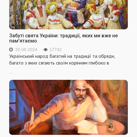
Забуті свята України: традиції, яких ми вже не
пам'ятаємо
20.08.2024
17742
Український народ багатий на традиції та обряди,
багато з яких сягають своїм корінням глибоко в
...