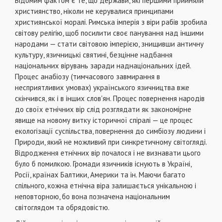
Відомим фактом є те, що держави, які першими прийняли
християнство, ніколи не керувалися принципами
християнської моралі. Римська імперія з віри рабів зробила
світову релігію, щоб посилити своє панування над іншими
народами — стати світовою імперією, знищивши античну
культуру, язичницькі святині, безцінне надбання
національних вірувань заради наднаціональних ідей.
Процес анабіозу (тимчасового завмирання в
несприятливих умовах) українського язичництва вже
скінчився, як і в інших слов'ян. Процес повернення народів
до своїх етнічних вір слід розглядати як закономірне
явище на новому витку історичної спіралі — це процес
екологізації суспільства, повернення до симбіозу людини і
Природи, який не можливий при синкретичному світогляді.
Відродження етнічних вір почалося і не визнавати цього
було б помилкою. Громади язичників існують в Україні,
Росії, країнах Балтики, Америки та ін. Маючи багато
спільного, кожна етнічна віра залишається унікальною і
неповторною, бо вона позначена національним
світоглядом та обрядовістю.