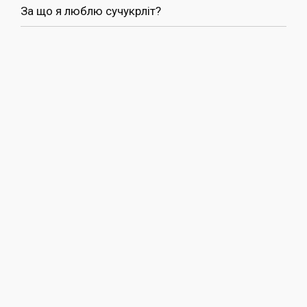
За що я люблю сучукрліт?