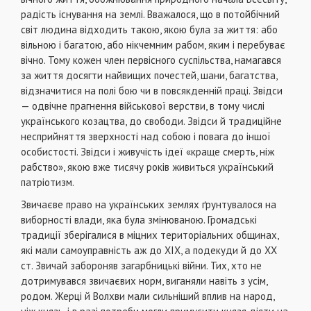
радість існування на землі. Вважалося, що в потойбічний
світ людина відходить такою, якою була за життя: або
вільною і багатою, або нікчемним рабом, яким і перебуває
вічно. Тому кожен член первісного суспільства, намагався
за життя досягти найвищих почестей, шани, багатства,
відзначитися на полі бою чи в повсякденній праці. Звідси
— одвічне прагнення військової верстви, в тому числі
українського козацтва, до свободи. Звідси й традиційне
несприйняття зверхності над собою і повага до іншої
особистості. Звідси і живучість ідеї «краще смерть, ніж
рабство», якою вже тисячу років живиться український
патріотизм.
Звичаєве право на українських землях ґрунтувалося на
виборності влади, яка була змінюваною. Громадські
традиції зберігалися в міцних територіальних общинах,
які мали самоуправність аж до ХІХ, а подекуди й до ХХ
ст. Звичай забороняв загарбницькі війни. Тих, хто не
дотримувався звичаєвих норм, виганяли навіть з усім,
родом. Жерці й Волхви мали сильніший вплив на народ,