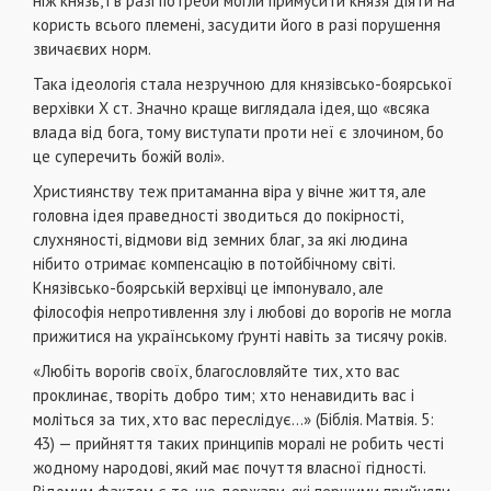
ніж князь, і в разі потреби могли примусити князя діяти на
користь всього племені, засудити його в разі порушення
звичаєвих норм.
Така ідеологія стала незручною для князівсько-боярської
верхівки Х ст. Значно краще виглядала ідея, що «всяка
влада від бога, тому виступати проти неї є злочином, бо
це суперечить божій волі».
Християнству теж притаманна віра у вічне життя, але
головна ідея праведності зводиться до покірності,
слухняності, відмови від земних благ, за які людина
нібито отримає компенсацію в потойбічному світі.
Князівсько-боярській верхівці це імпонувало, але
філософія непротивлення злу і любові до ворогів не могла
прижитися на українському ґрунті навіть за тисячу років.
«Любіть ворогів своїх, благословляйте тих, хто вас
проклинає, творіть добро тим; хто ненавидить вас і
моліться за тих, хто вас переслідує...» (Біблія. Матвія. 5:
43) — прийняття таких принципів моралі не робить честі
жодному народові, який має почуття власної гідності.