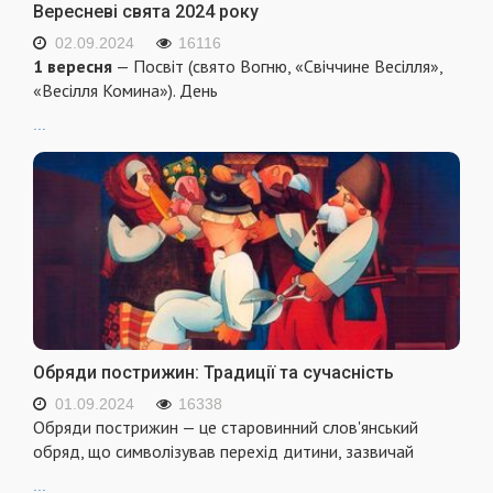
Вересневі свята 2024 року
02.09.2024
16116
1 вересня
— Посвіт (свято Вогню, «Свіччине Весілля»,
«Весілля Комина»). День
...
Обряди пострижин: Традиції та сучасність
01.09.2024
16338
Обряди пострижин — це старовинний слов'янський
обряд, що символізував перехід дитини, зазвичай
...