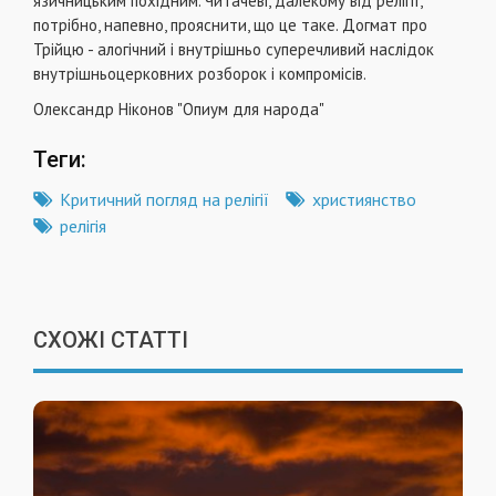
язичницьким похідним. Читачеві, далекому від релігії,
потрібно, напевно, прояснити, що це таке. Догмат про
Трійцю - алогічний і внутрішньо суперечливий наслідок
внутрішньоцерковних розборок і компромісів.
Олександр Ніконов "Опиум для народа"
Теги:
Критичний погляд на релігії
християнство
релігія
СХОЖІ СТАТТІ