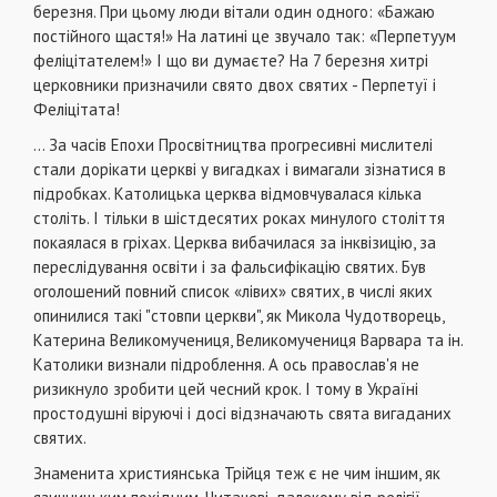
березня. При цьому люди вітали один одного: «Бажаю
постійного щастя!» На латині це звучало так: «Перпетуум
феліцітателем!» І що ви думаєте? На 7 березня хитрі
церковники призначили свято двох святих - Перпетуї і
Феліцітата!
... За часів Епохи Просвітництва прогресивні мислителі
стали дорікати церкві у вигадках і вимагали зізнатися в
підробках. Католицька церква відмовчувалася кілька
століть. І тільки в шістдесятих роках минулого століття
покаялася в гріхах. Церква вибачилася за інквізицію, за
переслідування освіти і за фальсифікацію святих. Був
оголошений повний список «лівих» святих, в числі яких
опинилися такі "стовпи церкви", як Микола Чудотворець,
Катерина Великомучениця, Великомучениця Варвара та ін.
Католики визнали підроблення. А ось православ'я не
ризикнуло зробити цей чесний крок. І тому в Україні
простодушні віруючі і досі відзначають свята вигаданих
святих.
Знаменита християнська Трійця теж є не чим іншим, як