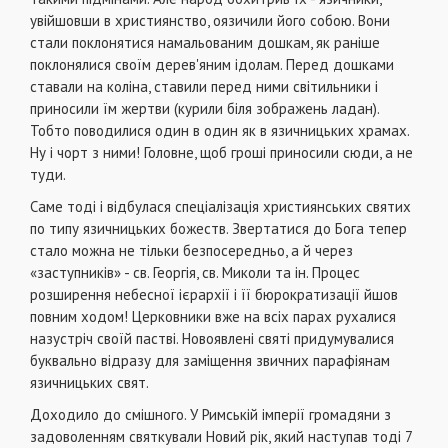
увійшовши в християнство, оязичили його собою. Вони
стали поклонятися намальованим дошкам, як раніше
поклонялися своїм дерев'яним ідолам. Перед дошками
ставали на коліна, ставили перед ними світильники і
приносили їм жертви (курили біля зображень ладан).
Тобто поводилися один в один як в язичницьких храмах.
Ну і чорт з ними! Головне, щоб гроші приносили сюди, а не
туди.
Саме тоді і відбулася спеціалізація християнських святих
по типу язичницьких божеств. Звертатися до Бога тепер
стало можна не тільки безпосередньо, а й через
«заступників» - св. Георгія, св. Миколи та ін. Процес
розширення небесної ієрархії і її бюрократизації йшов
повним ходом! Церковники вже на всіх парах рухалися
назустріч своїй пастві. Новоявлені святі придумувалися
буквально відразу для заміщення звичних парафіянам
язичницьких свят.
Доходило до смішного. У Римській імперії громадяни з
задоволенням святкували Новий рік, який наступав тоді 7