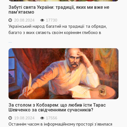
Забуті свята України: традиції, яких ми вже не
пам'ятаємо
20.08.2024
17730
Український народ багатий на традиції та обряди,
багато з яких сягають своїм корінням глибоко в
...
За столом з Кобзарем: що любив їсти Тарас
Шевченко за свідченнями сучасників?
19.08.2024
17556
Останнім часом в інформаційному просторі з’явилася