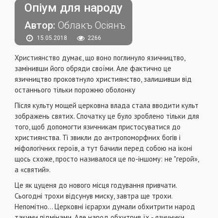
Опіум для народу
Автор:
Облакъ Осіянъ
15.05.2018
2266
Християнство думає, що воно поглинуло язичництво,
замінивши його обряди своїми. Але фактично це
язичництво проковтнуло християнство, залишивши від
останнього тільки порожню оболонку
Після культу мощей церковна влада стала вводити культ
зображень святих. Спочатку це було зроблено тільки для
того, щоб допомогти язичникам пристосуватися до
християнства. Ті звикли до антропоморфних богів і
міфологічних героїв, а тут бачили перед собою на іконі
щось схоже, просто називалося це по-іншому: не "герой»,
а «святий».
Це як цуценя до нового місця годування привчати.
Сьогодні трохи відсунув миску, завтра ще трохи.
Непомітно... Церковні ієрархи думали обхитрити народ
такими підмінами. Але народ обхитрив їх - язичники,