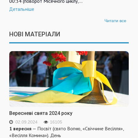
00:34 (поворот Місячного циклу,…
Детальніше
Читати все
НОВІ МАТЕРІАЛИ
Вересневі свята 2024 року
02.09.2024
16105
1 вересня
— Посвіт (свято Вогню, «Свіччине Весілля»,
«Весілля Комина»). День