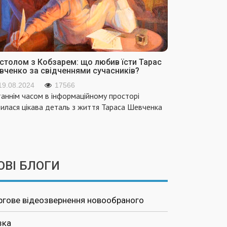
 столом з Кобзарем: що любив їсти Тарас
вченко за свідченнями сучасників?
19.08.2024
17566
аннім часом в інформаційному просторі
вилася цікава деталь з життя Тараса Шевченка
ОВІ БЛОГИ
ргове відеозвернення новообраного
зка