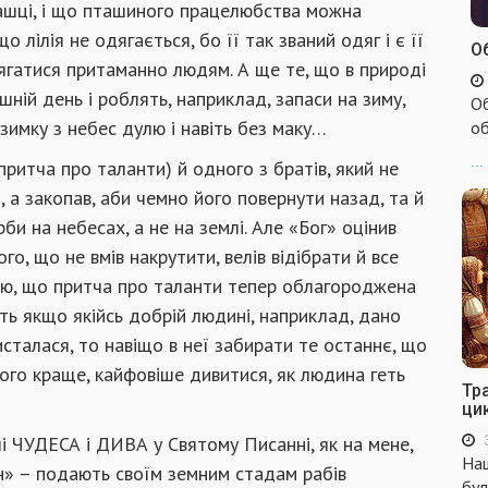
ташці, і що пташиного працелюбства можна
 лілія не одягається, бо її так званий одяг і є її
Об
одягатися притаманно людям. А ще те, що в природі
ній день і роблять, наприклад, запаси на зиму,
Об
взимку з небес дулю і навіть без маку…
об
...
(притча про таланти) й одного з братів, який не
 а закопав, аби чемно його повернути назад, та й
би на небесах, а не на землі. Але «Бог» оцінив
, що не вмів накрутити, велів відібрати й все
наю, що притча про таланти тепер облагороджена
ть якщо якійсь добрій людині, наприклад, дано
сталася, то навіщо в неї забирати те останнє, що
того краще, кайфовіше дивитися, як людина геть
Тр
ци
і ЧУДЕСА і ДИВА у Святому Писанні, як на мене,
Наш
ин» – подають своїм земним стадам рабів
бул