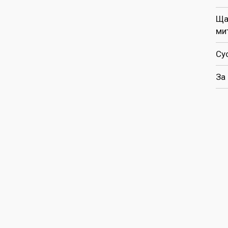
Ща
ми
Су
За