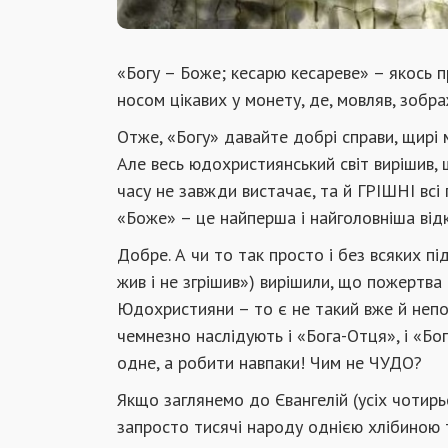
«Богу – Боже; кесарю кесареве» – якось пр
носом цікавих у монету, де, мовляв, зобра
Отже, «Богу» давайте добрі справи, щирі м
Але весь юдохристиянський світ вирішив, щ
часу не завжди вистачає, та й ГРІШНІ всі
«Боже» – це найперша і найголовніша від
Добре. А чи то так просто і без всяких пі
жив і не згрішив») вирішили, що пожертва
Юдохристияни – то є не такий вже й непо
чемнезно наслідують і «Бога-Отця», і «Бо
одне, а робити навпаки! Чим не ЧУДО?
Якщо заглянемо до Євангелій (усіх чотирь
запросто тисячі народу однією хлібиною 