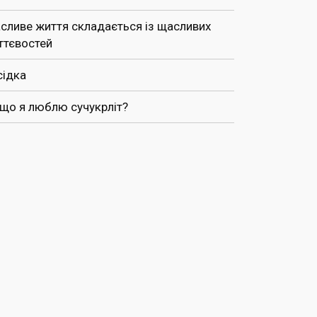
сливе життя складається із щасливих
ттєвостей
сідка
 що я люблю сучукрліт?