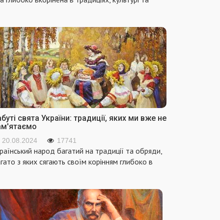
буті свята України: традиції, яких ми вже не
ам'ятаємо
20.08.2024
17741
раїнський народ багатий на традиції та обряди,
гато з яких сягають своїм корінням глибоко в