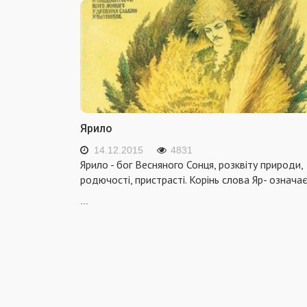
Ярило
14.12.2015
4831
Ярило - бог Весняного Сонця, розквіту природи,
родючості, пристрасті. Корінь слова Яр- означа
...