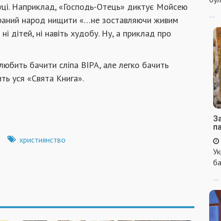
ці. Наприклад, «Господь-Отець» диктує Мойсею
...
обраний народ нищити «…не зоставляючи живим
ні дітей, ні навіть худобу. Ну, а приклад про
бить бачити сліпа ВІРА, але легко бачить
ть уся «Свята Книга».
За
п
християнство
Ук
ба
...