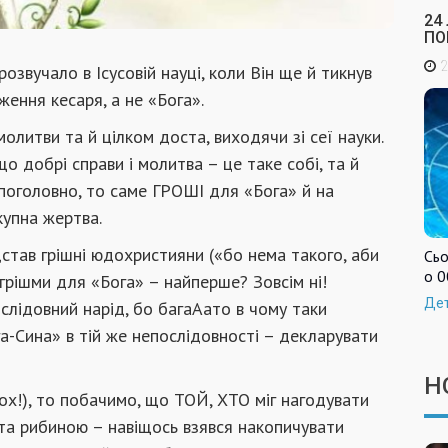
24
ПО
2
озвучало в Ісусовій науці, коли Він ще й тикнув
ження кесаря, а не «Бога».
олитви та й цілком доста, виходячи зі сеї науки.
о добрі справи і молитва – це таке собі, та й
 поголовно, то саме ГРОШІ для «Бога» й на
купна жертва.
дстав грішні юдохристияни («бо нема такого, аби
Сьо
о 0
 грішми для «Бога» – найперше? Зовсім ні!
Де
слідовний нарід, бо багаАато в чому таки
га-Сина» в тій же непослідовності – декларувати
Н
ох!), то побачимо, що ТОЙ, ХТО міг нагодувати
та рибиною – навіщось взявся накопичувати