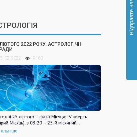
СТРОЛОГІЯ
 ЛЮТОГО 2022 РОКУ. АСТРОЛОГІЧНІ
РАДИ
5. 02. 2022
19160
годні 25 лютого – фаза Місяця: IV чверть
арий Місяць), з 03:20 – 25-й місячний…
тальніше