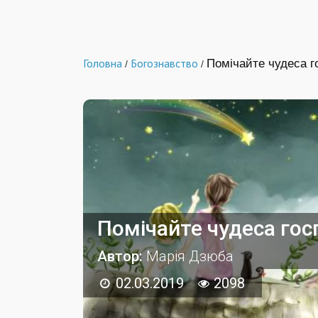
Головна
Богознавство
Помічайте чудеса го
/
/
Помічайте чудеса госпо
Автор:
Марія Дзюба
02.03.2019
2098