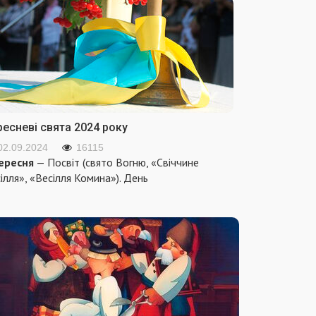
ресневі свята 2024 року
02.09.2024
16115
ересня
— Посвіт (свято Вогню, «Свіччине
ілля», «Весілля Комина»). День