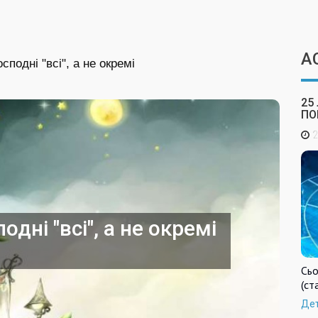
А
сподні "всі", а не окремі
25
ПО
2
дні "всі", а не окремі
Сьо
(ст
Де