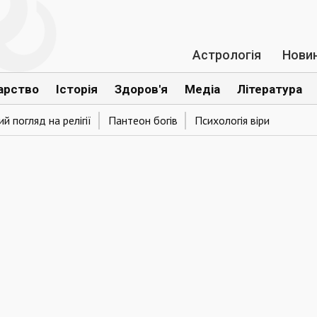
Астрологія
Нови
арство
Історія
Здоров'я
Медіа
Література
й погляд на релігії
Пантеон богів
Психологія віри