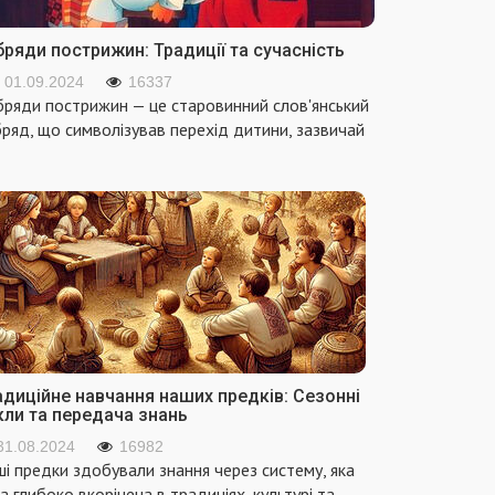
ряди пострижин: Традиції та сучасність
01.09.2024
16337
ряди пострижин — це старовинний слов'янський
ряд, що символізував перехід дитини, зазвичай
адиційне навчання наших предків: Сезонні
кли та передача знань
31.08.2024
16982
і предки здобували знання через систему, яка
а глибоко вкорінена в традиціях, культурі та