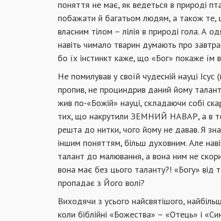
поняття не має, як ведеться в природі п
побажати й багатьом людям, а також те, що
власним тілом – лілія в природі гола. А 
навіть чимало тварин думають про завтраш
бо їх інстинкт каже, що «Бог» покаже їм 
Не помилував у своїй чудесній науці Ісус 
пропив, не проциндрив даний йому талант,
жив по-«Божій» науці, складаючи собі скар
тих, що накрутили ЗЕМНИЙ НАВАР, а в того
решта до нитки, чого йому не давав. Я з
іншим поняттям, більш духовним. Але наві
талант до малювання, а вона ним не скори
вона має без цього таланту?! «Богу» від 
пропадає з Його волі?
Виходячи з усього найсвятішого, найбільш
коли біблійні «Божества» – «Отець» і «С