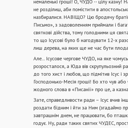
немаленькі гроші! О, ЧУДО -- цілу казну! 
не розділиш, аби помістити в апостольськи
назбиралися. НАВІЩО? Цю бродячу братію 
Письмо», з задоволенням приймали і багаті
святкові дійства, тому голодними ця свята
то що Ісусові було б нагодувати 12-х раз
лиш дерева, на яких ще не час бути плод
Але... Ісусове чергове ЧУДО, на яке чомус
розросталося, а Юда вів скрупульозний р
до того хист і любов, що підмітив Ісус і 
Господонько-Месія гроші! Бо хто чув або 
жодного слова в «Писанії» про це, а казна
Зате, справедливости ради – Ісус вчив ін
роздати бідним і йти за Ним (згадаймо пр
завтрашнім днем, не працювати, бо пташка
годує. Ну, ради таких святих ЧУДЕС, прост