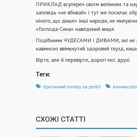
ПРИКЛАД всупереч своїм велінням та нау
заповідь «не вбивай» і тут же посилає 
нічого, що дише» інші народи, не милуючи 
«Господа-Сина» наведений вище.
Подібними ЧУДЕСАМИ і ДИВАМИ, які не лю
навмисно ввімкнутий здоровий глузд, киши
Вірте, але й перевірте, дорогі мої друзі.
Теги:
Критичний погляд на релігії
язичництво
СХОЖІ СТАТТІ