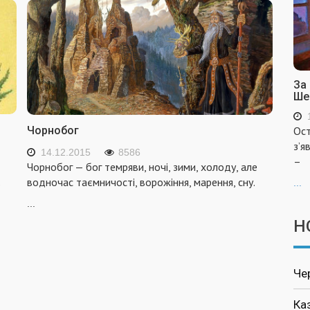
За
Ше
Чорнобог
Ост
з’я
14.12.2015
8586
–
Чорнобог — бог темряви, ночі, зими, холоду, але
є
водночас таємничості, ворожіння, марення, сну.
...
...
Н
Че
Ка