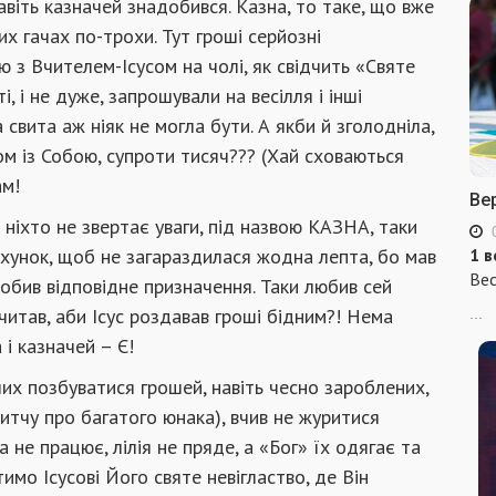
Навіть казначей знадобився. Казна, то таке, що вже
х гачах по-трохи. Тут гроші серйозні
з Вчителем-Ісусом на чолі, як свідчить «Святе
, і не дуже, запрошували на весілля і інші
 свита аж ніяк не могла бути. А якби й зголодніла,
ом із Собою, супроти тисяч??? (Хай сховаються
ам!
Ве
ь ніхто не звертає уваги, під назвою КАЗНА, таки
ахунок, щоб не загараздилася жодна лепта, бо мав
1 в
Вес
зробив відповідне призначення. Таки любив сей
читав, аби Ісус роздавав гроші бідним?! Нема
...
 і казначей – Є!
ших позбуватися грошей, навіть чесно зароблених,
итчу про багатого юнака), вчив не журитися
 не працює, лілія не пряде, а «Бог» їх одягає та
имо Ісусові Його святе невігластво, де Він