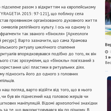
 підсилене разом з відкриттям на європейському
[TYRAGETIA 2015: 97-121], що поблизу села
м став проявником організованого духовного життя
имволів релігійного культу. І ось на одному із
 фрагменти так званого «бінокля» [Археологи
ий ресурс]. Варто зазначити, що сама Храмова
Ве
ільського ритуалу циклічного спалення
 ритуалів впорядковувався подібно до того, як він
1 в
цього стає зрозумілим, що «бінокль» пов’язаний з
Вес
користання цієї пластики в ритуальних діях.
...
му підносить його до одного з головних
пільців.
наш погляд, варто відійти від того, що в нього
 чи був він піднесений над головою жерців чи
аткових маніпуляцій. Відомі археологічні знахідки
 за те, що використовувався він по різному. В