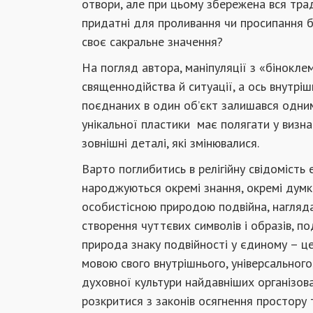
отвори, але при цьому збережена вся трад
придатні для проливання чи просипання б
своє сакральне значення?
На погляд автора, маніпуляції з «біноклем
священнодійства й ситуації, а ось внутрі
поєднаних в один об’єкт залишався одним
унікальної пластики має полягати у визна
зовнішні деталі, які змінювалися.
Варто поглибитись в релігійну свідомість 
народжуються окремі знання, окремі думки
особистісною природою подвійна, нагляда
створення чуттєвих символів і образів, под
природа знаку подвійності у єдиному – ц
мовою свого внутрішнього, універсального
духовної культури найдавніших організов
розкритися з законів осягнення простору