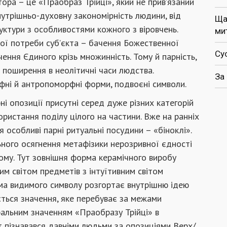
ора – це «Праобраз Трійці», який не прив’язаний
внутрішньо-духовну закономірність людини, від
Ща
уктури з особливостями кожного з віровчень.
ми
ної потреби суб’єкта – бачення Божественної
Су
ачення Єдиного крізь множинність. Тому й парність,
о поширення в неолітичні часи людства.
За
рфні й антропоморфні форми, подвоєні символи.
рні опозиції присутні серед дуже різних категорій
ористання поділу цілого на частини. Вже на ранніх
 особливі парні ритуальні посудини – «біноклі».
ьного осягнення метафізики нерозривної єдності
ому. Тут зовнішня форма керамічного виробу
м світом предметів з інтуїтивним світом
ма видимого символу розгортає внутрішню ідею
ться значення, яке перебуває за межами
альним значенням «Праобразу Трійці» в
іт пізнавався давніми людьми за опозиціями Верх/