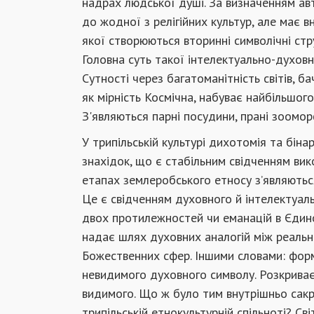
надрах людської душі. За визначенням авт
до жодної з релігійних культур, але має 
якої створюються вторинні символічні стр
Головна суть такої інтелектуально-духов
Сутності через багатоманітність світів, б
як мірність Космічна, набуває найбільшог
З'являються парні посудини, прані зоомо
У трипільській культурі дихотомія та біна
знахідок, що є стабільним свідченням вик
етапах землеробського етносу з’являються
Це є свідченням духовного й інтелектуал
двох протилежностей чи еманацій в Єдин
надає шлях духовних аналогій між реальни
Божественних сфер. Іншими словами: фор
невидимого духовного символу. Розкриває
видимого. Що ж було тим внутрішньо сакр
трипільській етнокультурній спільноті? Св