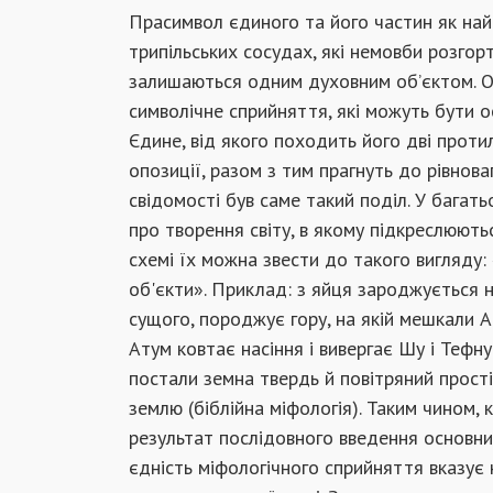
Прасимвол єдиного та його частин як най
трипільських сосудах, які немовби розгор
залишаються одним духовним об’єктом. Он
символічне сприйняття, які можуть бути о
Єдине, від якого походить його дві проти
опозиції, разом з тим прагнуть до рівнов
свідомості був саме такий поділ. У багат
про творення світу, в якому підкреслюють
схемі їх можна звести до такого вигляду
об'єкти». Приклад: з яйця зароджується не
сущого, породжує гору, на якій мешкали Ан
Атум ковтає насіння і вивергає Шу і Тефну
постали земна твердь й повітряний простір
землю (біблійна міфологія). Таким чином, 
результат послідовного введення основни
єдність міфологічного сприйняття вказує 