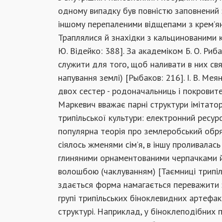
одному випадку був повністю заповнений 
іншому перепаленими відщепами з крем’ян
Траплялися й знахідки з кальцинованими к
Ю. Відейко: 388]. За академіком Б. О. Ри
служити для того, щоб наливати в них св
напування землі) [Рыбаков: 216]. І. В. Ме
двох сестер - родоначальниць і покровител
Маркевич вважає парні структури імітатор
трипільської культури: електронний ресур
популярна теорія про землеробський обряд
сіялось жменями сім’я, в іншу проливалас
глиняними орнаментованими черпачками 
волошбою (чаклуванням) [Таємниці трипіль
здається форма намагається переважити 
групі трипільських біноклевидних артефакт
структурі. Наприклад, у біноклеподібних п