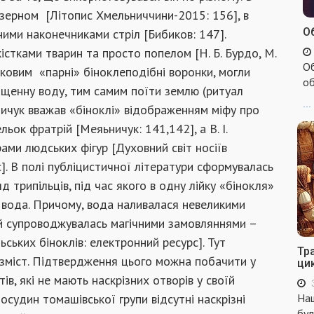
зерном [Літопис Хмельниччини-2015: 156], в
Об
ими наконечниками стріл [Бибиков: 147].
істками тварин та просто попелом [Н. Б. Бурдо, М.
Об
баковим «парні» біноклеподібні воронки, могли
об
ященну воду, тим самим поїти землю (ритуал
...
яничук вважав «біноклі» відображенням міфу про
ьок фратрій [Меяьничук: 141,142], а В. І.
ами людських фігур [Духовний світ носіїв
с]. В полі публіцистичної літератури сформувалась
 трипільців, під час якого в одну лійку «бінокля»
ь вода. Причому, вода наливалася невеликими
й супроводжувалась магічними замовляннями –
ських біноклів: електронний ресурс]. Тут
Тр
зміст. Підтвердження цього можна побачити у
ци
ів, які не мають наскрізних отворів у своїй
осудин томашівської групи відсутні наскрізні
Наш
бул