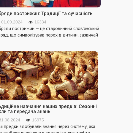
ряди пострижин: Традиції та сучасність
01.09.2024
16334
ряди пострижин — це старовинний слов'янський
ряд, що символізував перехід дитини, зазвичай
адиційне навчання наших предків: Сезонні
кли та передача знань
31.08.2024
16975
і предки здобували знання через систему, яка
а глибоко вкорінена в традиціях, культурі та