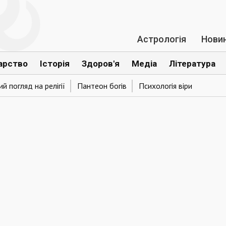
Астрологія
Нови
арство
Історія
Здоров'я
Медіа
Література
й погляд на релігії
Пантеон богів
Психологія віри