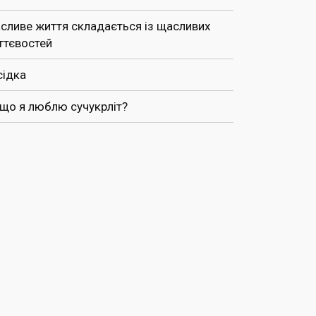
сливе життя складається із щасливих
ттєвостей
сідка
 що я люблю сучукрліт?