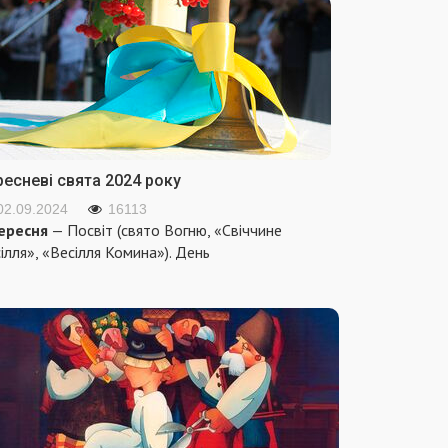
ресневі свята 2024 року
02.09.2024
16113
ересня
— Посвіт (свято Вогню, «Свіччине
ілля», «Весілля Комина»). День