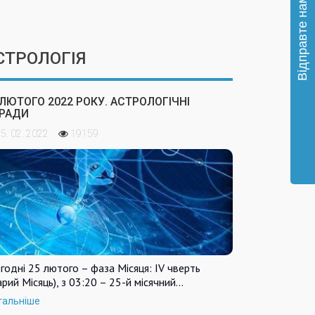
СТРОЛОГІЯ
 ЛЮТОГО 2022 РОКУ. АСТРОЛОГІЧНІ
РАДИ
5. 02. 2022
19159
годні 25 лютого – фаза Місяця: IV чверть
арий Місяць), з 03:20 – 25-й місячний…
тальніше