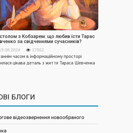
 столом з Кобзарем: що любив їсти Тарас
вченко за свідченнями сучасників?
19.08.2024
17562
аннім часом в інформаційному просторі
вилася цікава деталь з життя Тараса Шевченка
ОВІ БЛОГИ
ргове відеозвернення новообраного
зка