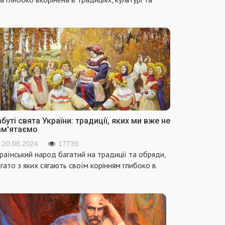
буті свята України: традиції, яких ми вже не
ам'ятаємо
20.08.2024
17739
раїнський народ багатий на традиції та обряди,
гато з яких сягають своїм корінням глибоко в