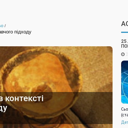
А
во
/
навчого підходу
25
ПО
2
в контексті
ду
Сьо
(ст
Де