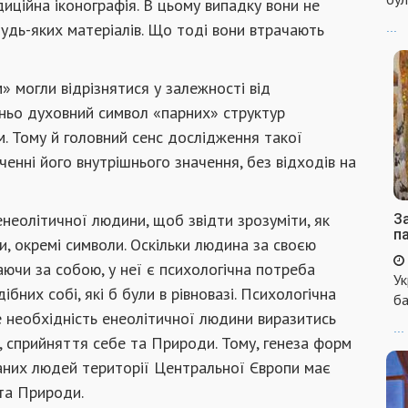
иційна іконографія. В цьому випадку вони не
удь-яких матеріалів. Що тоді вони втрачають
...
» могли відрізнятися у залежності від
шньо духовний символ «парних» структур
. Тому й головний сенс дослідження такої
ченні його внутрішнього значення, без відходів на
енеолітичної людини, щоб звідти зрозуміти, як
За
п
, окремі символи. Оскільки людина за своєю
ючи за собою, у неї є психологічна потреба
Ук
ібних собі, які б були в рівновазі. Психологічна
ба
е необхідність енеолітичної людини виразитись
...
, сприйняття себе та Природи. Тому, генеза форм
аних людей території Центральної Європи має
 та Природи.