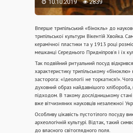
10.10.2019
2839
Вперше трипільський «бінокль» до науко
трипільської культури Вікентій Хвойка. Са
керамічної пластики та у 1913 році розміс
мешканці Середнього Придніпров’я і їх кул
Так подвійний ритуальний посуд відкрився 
характеристику трипільському «біноклю» н
засторога: «Ідеології не торкатися!». Чо
духовний образ найдавнішого хлібороба, 
підходом. В такому дослідницькому стані
вже вітчизняних науковців незалежної Укр
Особливу цікавість пустотілого посуду вик
археологічній культурі. Відтак, такий си
до власного світоглядного поля.