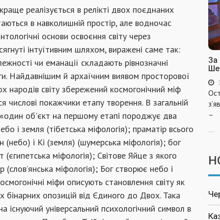
краще реалізується в релікті двох поєднаних
таються в навколишній простір, але водночас
тологічні основи освоєння світу через
сягнуті інтуїтивним шляхом, виражені саме так:
За
лежності чи еманації складають рівнозначні
Ше
аги. Найдавнішим й архаїчним виявом просторової
ьох народів світу збережений космогонічний міф
Ост
ся числові покажчики етапу творення. В загальній
з’я
–
: «один об'єкт на першому етапі породжує два
бо і земля (тібетська міфологія); праматір всього
...
 (небо) і Кі (земля) (шумерська міфологія); бог
т (єгипетська міфологія); Світове Яйце з якого
Н
 (слов’янська міфологія); Бог створює небо і
космогонічні міфи описують становлення світу як
Че
х бінарних опозицій від Єдиного до Двох. Така
на існуючий універсальний психологічний символ в
Ка