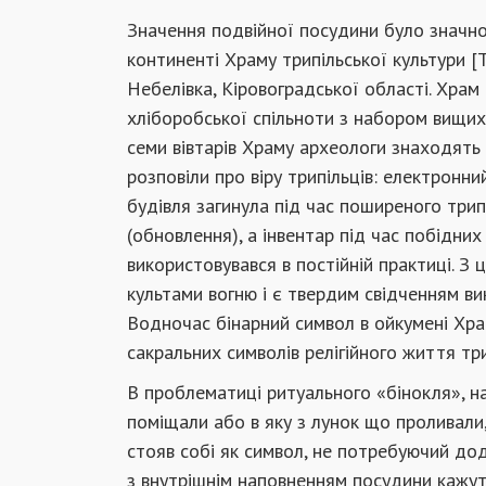
Значення подвійної посудини було значно
континенті Храму трипільської культури 
Небелівка, Кіровоградської області. Хра
хліборобської спільноти з набором вищих с
семи вівтарів Храму археологи знаходять
розповіли про віру трипільців: електронн
будівля загинула під час поширеного трип
(обновлення), а інвентар під час побідних
використовувався в постійній практиці. З 
культами вогню і є твердим свідченням ви
Водночас бінарний символ в ойкумені Хра
сакральних символів релігійного життя три
В проблематиці ритуального «бінокля», на 
поміщали або в яку з лунок що проливали,
стояв собі як символ, не потребуючий дод
з внутрішнім наповненням посудини кажуть