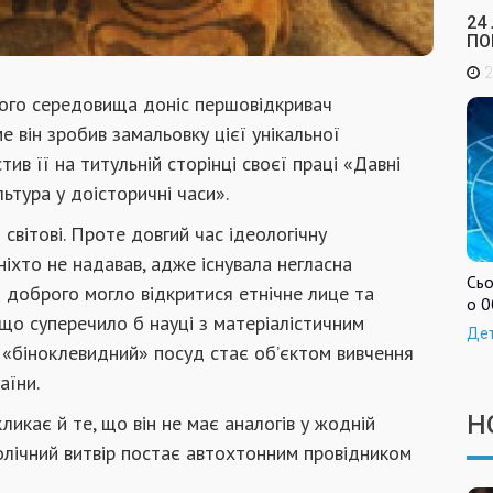
24
ПО
2
вого середовища доніс першовідкривач
ме він зробив замальовку цієї унікальної
тив її на титульній сторінці своєї праці «Давні
ьтура у доісторичні часи».
світові. Проте довгий час ідеологічну
іхто не надавав, адже існувала негласна
Сьо
го доброго могло відкритися етнічне лице та
о 0
що суперечило б науці з матеріалістичним
Де
 «біноклевидний» посуд стає об’єктом вивчення
аїни.
Н
ликає й те, що він не має аналогів у жодній
мволічний витвір постає автохтонним провідником