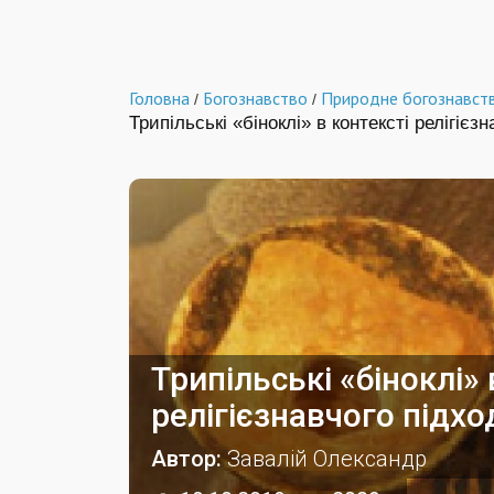
Головна
Богознавство
Природне богознавст
/
/
Трипільські «біноклі» в контексті релігієз
Трипільські «біноклі» 
релігієзнавчого підхо
Автор:
Завалій Олександр