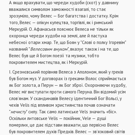
А якщо врахувати, що череди худоби (скот) у давнину
вважалися символом заможності взагалі, то стає
зрозуміло, чому Велес — Бог багатства і достатку. Крім
того, Велес — опікун купецтва, торгівлі, як і римський
Меркурій. О. Афанасьєв пояснює Велеса не тільки як
охоронця череди худоби на землі, але й пастуха
небесної отари хмар. Те, що Боян у "Слові о полку Ігоревім"
названий "
Велесовим внуком
", вказує також і на те, що
Велес був ще й Богом поезії та музики, тобто
покровителем мистецтва, як і Меркурій.
І. Срезнєвський порівняв Велеса з Аполоном, який у греків
був Богом муз. У договорах із греками Волос сприймається
як Бог золота, а Перун — як Бог зброї. Охороняючи худобу,
Велес міг виступати проти самого Перуна. Він відомий усім
слов’янам. У скандинавів Велесу ідентичний Бог Вольсі, у
чехів Velis під впливом християнства почав означати
"
нечисту
" силу. Так само латинське Vels значить «біс».
Оскільки литовське Velis — покійник, Vele — душі
померлих, це дає підстави вважати, що первісно Велес
був покровителем духів Предків. Велес — зв’язковий світів