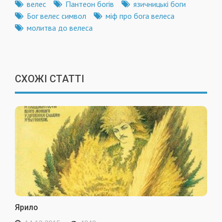
велес
Пантеон богів
язичницькі боги
Бог велес символ
міф про бога велеса
молитва до велеса
СХОЖІ СТАТТІ
Ярило