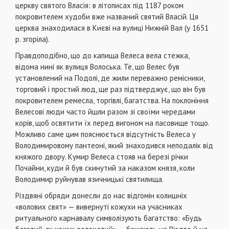
церкву святого Власія: в літописах під 1187 роком
покровителем худоби вже названий святий Власій. Ця
церква знаходилася в Києві на вулиці Нижній Вал (у 1651
р. згоріла).
Правдоподібно, що до капища Велеса вела стежка,
відома нині як вулиця Волоська. Те, що Велес був
установлений на Подолі, де жили переважно ремісники,
торговий і простий люд, ще раз підтверджує, що він був
покровителем ремесла, торгівлі, багатства. На поклоніння
Велесові люди часто йшли разом зі своїми чередами
корів, щоб освятити їх перед вигоном на пасовище тощо.
Можливо саме цим пояснюється відсутність Велеса у
Володимировому пантеоні, який знаходився неподалік від
княжого двору. Кумир Велеса стояв на березі річки
Почайни, куди й був скинутий за наказом князя, коли
Володимир руйнував язичницькі святилища.
Різдвяні обряди донесли до нас відгомін колишніх
«волових свят» — вивернуті кожухи на учасниках
ритуального карнавалу символізують багатство: «Будь