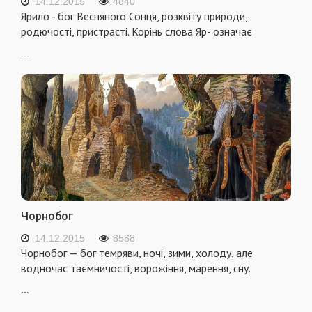
14.12.2015
4840
Ярило - бог Весняного Сонця, розквіту природи,
родючості, пристрасті. Корінь слова Яр- означає
...
Чорнобог
14.12.2015
8588
Чорнобог — бог темряви, ночі, зими, холоду, але
водночас таємничості, ворожіння, марення, сну.
...