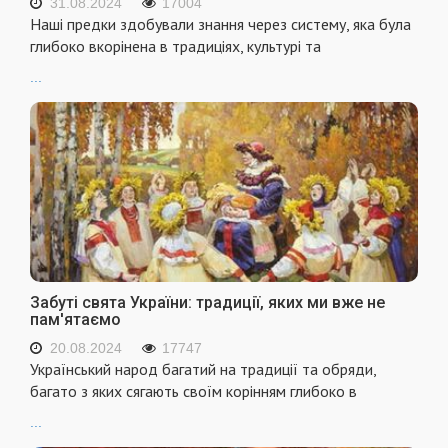
31.08.2024
17004
Наші предки здобували знання через систему, яка була
глибоко вкорінена в традиціях, культурі та
...
Забуті свята України: традиції, яких ми вже не
пам'ятаємо
20.08.2024
17747
Український народ багатий на традиції та обряди,
багато з яких сягають своїм корінням глибоко в
...