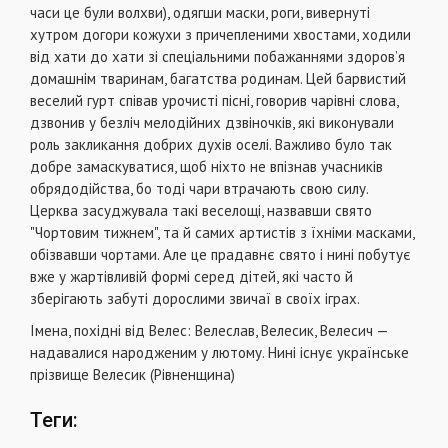
часи це були волхви), одягши маски, роги, вивернуті
хутром догори кожухи з причепленими хвостами, ходили
від хати до хати зі спеціальними побажаннями здоров’я
домашнім тваринам, багатства родинам. Цей барвистий
веселий гурт співав урочисті пісні, говорив чарівні слова,
дзвонив у безліч мелодійних дзвіночків, які виконували
роль закликання добрих духів оселі. Важливо було так
добре замаскуватися, щоб ніхто не впізнав учасників
обрядодійства, бо тоді чари втрачають свою силу.
Церква засуджувала такі веселощі, назвавши свято
"Чортовим тижнем", та й самих артистів з їхніми масками,
обізвавши чортами. Але це прадавнє свято і нині побутує
вже у жартівливій формі серед дітей, які часто й
зберігають забуті дорослими звичаї в своїх іграх.
Імена, похідні від Велес: Велеслав, Велесик, Велесич —
надавалися народженим у лютому. Нині існує українське
прізвище Велесик (Рівненщина)
Теги: