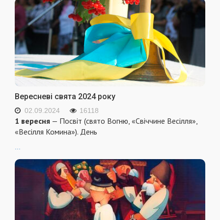
Вересневі свята 2024 року
02.09.2024
16118
1 вересня
— Посвіт (свято Вогню, «Свіччине Весілля»,
«Весілля Комина»). День
...