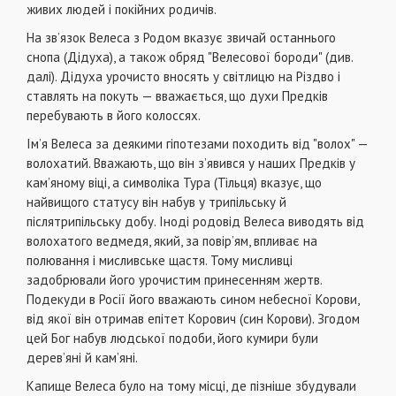
живих людей і покійних родичів.
На зв’язок Велеса з Родом вказує звичай останнього
снопа (Дідуха), а також обряд "Велесової бороди" (див.
далі). Дідуха урочисто вносять у світлицю на Різдво і
ставлять на покуть — вважається, що духи Предків
перебувають в його колоссях.
Ім’я Велеса за деякими гіпотезами походить від "волох" —
волохатий. Вважають, що він з’явився у наших Предків у
кам’яному віці, а символіка Тура (Тільця) вказує, що
найвищого статусу він набув у трипільську й
післятрипільську добу. Іноді родовід Велеса виводять від
волохатого ведмедя, який, за повір’ям, впливає на
полювання і мисливське щастя. Тому мисливці
задобрювали його урочистим принесенням жертв.
Подекуди в Росії його вважають сином небесної Корови,
від якої він отримав епітет Корович (син Корови). Згодом
цей Бог набув людської подоби, його кумири були
дерев’яні й кам’яні.
Капище Велеса було на тому місці, де пізніше збудували