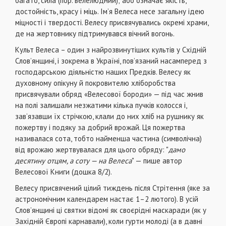
багато, сила (пор. велелюдний); або означає якість,
достойність, красу і міць. Ім’я Велеса несе загальну ідею
міцності і твердості. Велесу присвячувались окремі храми,
де на жертовнику підтримувався вічний вогонь.
Культ Велеса – один з найрозвинутіших культів у Східній
Слов’янщині, і зокрема в Україні, пов’язаний насамперед з
господарською діяльністю наших Предків. Велесу як
духовному опікуну й покровителю хліборобства
присвячували обряд «Велесової бороди» — під час жнив
на полі залишали незжатими кілька пучків колосся і,
зав’язавши їх стрічкою, клали до них хліб на рушнику як
пожертву і подяку за добрий врожай. Ця пожертва
називалася сота, тобто найменша частина (символічна)
від врожаю жертвувалася для цього обряду: "
дамо
десятину отцям, а соту — на Велеса
" — пише автор
Велесової Книги (дошка 8/2).
Велесу присвячений цілий тиждень після Стрітення (яке за
астрономічним календарем настає 1–2 лютого). В усій
Слов’янщині ці святки відомі як своєрідні маскаради (як у
Західній Європі карнавали), коли гурти молоді (а в давні