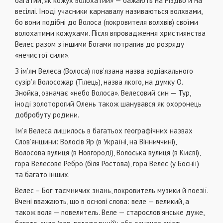
багатий, як кожух волохатий» — бажають на Різдво й на
весіллі. Іноді учасники карнавалу називаються волхвами,
бо вони подібні до Волоса (покровителя волхвів) своїми
волохатими кожухами. Після впровадження християнства
Велес разом з іншими Богами потрапив до розряду
«нечистої сили».
З ім’ям Велеса (Волоса) пов’язана назва зодіакального
сузір’я Волосожар (Тілець), назва якого, на думку О.
Знойка, означає «небо Волоса». Велесовий син — Тур,
іноді золоторогий Олень також шанувався як охоронець
добробуту родини.
Ім’я Велеса лишилось в багатьох географічних назвах
Слов’янщини: Волосів Яр (в Україні, на Вінниччині),
Волосова вулиця (в Новгороді), Волоська вулиця (в Києві),
гора Велесове Ребро (біля Ростова), гора Велес (у Боснії)
та багато інших.
Велес – Бог таємничих знань, покровитель музики й поезії.
Вчені вважають, що в основі слова: веле — великий, а
також воля — повелитель. Веле — старослов’янське дуже,