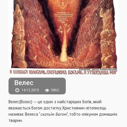
Велес
14.12.2015
5862
Велес(Волос) — це один з найстаріших Богів, який
вважається Богом достатку.Християнин-літописець
називає Велеса "
скотьїм Богом
", тобто опікуном домашніх
тварин.