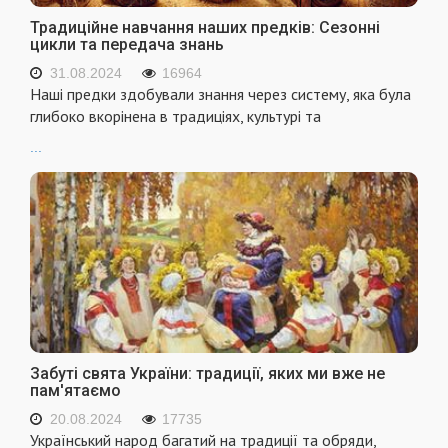
Традиційне навчання наших предків: Сезонні
цикли та передача знань
31.08.2024
16964
Наші предки здобували знання через систему, яка була
глибоко вкорінена в традиціях, культурі та
...
Забуті свята України: традиції, яких ми вже не
пам'ятаємо
20.08.2024
17735
Український народ багатий на традиції та обряди,