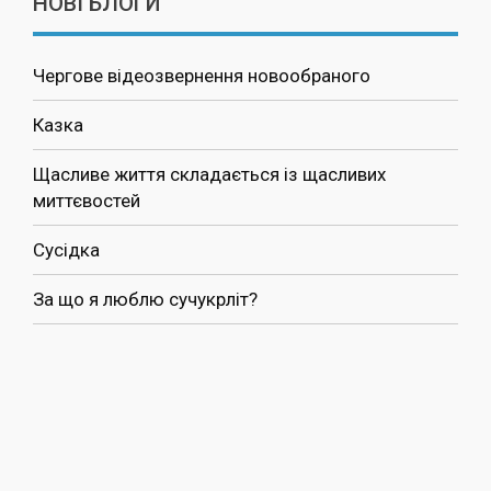
НОВІ БЛОГИ
Чергове відеозвернення новообраного
Казка
Щасливе життя складається із щасливих
миттєвостей
Сусідка
За що я люблю сучукрліт?