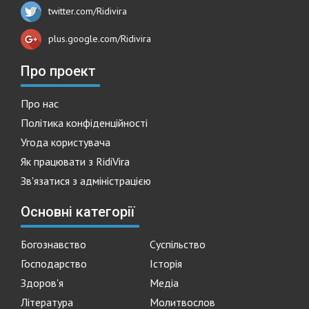
twitter.com/Ridivira
plus.google.com/Ridivira
Про проект
Про нас
Політика конфіденційності
Угода користувача
Як працювати з RidiVira
Зв'язатися з адміністрацією
Основні категорії
Богознавство
Суспільство
Господарство
Історія
Здоров'я
Медіа
Література
Молитвослов