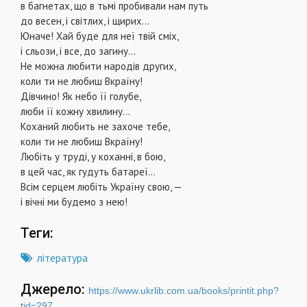
в багнетах, що в тьмі пробивали нам путь
до весен, і світлих, і щирих…
Юначе! Хай буде для неї твій сміх,
і сльози, і все, до загину…
Не можна любити народів других,
коли ти не любиш Вкраїну!
Дівчино! Як небо її голубе,
люби її кожну хвилину…
Коханий любить не захоче тебе,
коли ти не любиш Вкраїну!
Любіть у труді, у коханні, в бою,
в цей час, як гудуть батареї…
Всім серцем любіть Україну свою, —
і вічні ми будемо з нею!
Теги:
література
Джерело:
https://www.ukrlib.com.ua/books/printit.php?
tid=297