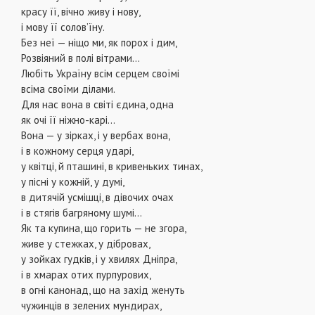
красу її, вічно живу і нову,
і мову її солов’їну.
Без неї — ніщо ми, як порох і дим,
Розвіяний в полі вітрами…
Любіть Україну всім серцем своїмі
всіма своїми ділами.
Для нас вона в світі єдина, одна
як очі її ніжно-карі…
Вона — у зірках, і у вербах вона,
і в кожному серця ударі,
у квітці, й пташині, в кривеньких тинах,
у пісні у кожній, у думі,
в дитячій усмішці, в дівочих очах
і в стягів багряному шумі…
Як та купина, що горить — не згора,
живе у стежках, у дібровах,
у зойках гудків, і у хвилях Дніпра,
і в хмарах отих пурпурових,
в огні канонад, що на захід женуть
чужинців в зелених мундирах,