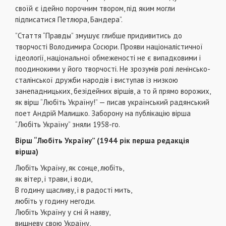
своїй є ідейно порочним твором, під яким могли
підписатися Петлюра, Бандера”.
”Стаття “Правды” змушує глибше придивитись до
творчості Володимира Сосюри. Прояви націоналістичної
ідеології, національної обмеженості не є випадковими і
поодинокими у його творчості. Не зрозумів ролі ленінсько-
сталінської дружби народів і виступав із низкою
занепадницьких, безідейних віршів, а то й прямо ворожих,
як вірш “Любіть Україну!” — писав український радянський
поет Андрій Малишко. Заборону на публікацію вір­ша
“Любіть Україну” зняли 1958-го.
Вірш “Любіть Україну” (1944 рік перша редакція
вірша)
Любіть Україну, як сонце, любіть,
як вітер, і трави, і води,
В годину щасливу, і в радості мить,
любіть у годину негоди.
Любіть Україну у сні й наяву,
вишневу свою Україну,