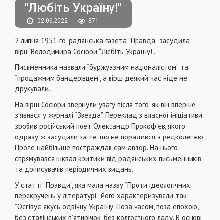
"Любіть Україну!"
02.06.2022
871
2 липня 1951-го, радянська газета “Правда” засудила
вірш Володимира Сосюри “Любіть Україну!”.
Письменника назвали “буржуазним націоналістом” та
“продажним бандерівцем”, а вірш деякий час ніде не
друкували.
На вірш Сосюри звернули увагу після того, як він вперше
з’явився у журналі “Звезда”. Переклад з власної ініціативи
зробив російський поет Олександр Прокоф’єв, якого
одразу ж засудили за те, що не порадився з редколегією.
Проте найбільше постраждав сам автор. На нього
спрямувався шквал критики від радянських письменників
та дописувачів періодичних видань.
У статті “Правди”, яка мала назву “Проти ідеологічних
перекручень у літературі”, його характеризували так:
”Оспівує якусь одвічну Україну. Поза часом, поза епохою,
без сталінських п’ятирічок, без колгоспного ладу. В основі