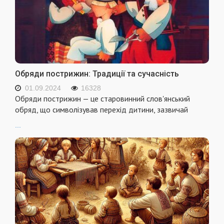
Обряди пострижин: Традиції та сучасність
01.09.2024
16328
Обряди пострижин — це старовинний слов'янський
обряд, що символізував перехід дитини, зазвичай
...