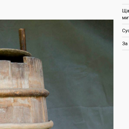
Ща
ми
Су
За