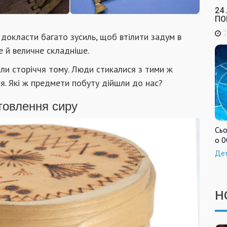
24
ПО
2
 докласти багато зусиль, щоб втілити задум в
 й величне складніше.
али сторіччя тому. Люди стикалися з тими ж
. Які ж предмети побуту дійшли до нас?
товлення сиру
Сьо
о 0
Де
Н