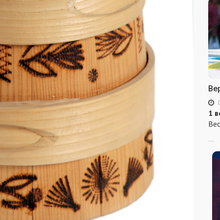
Ве
1 в
Вес
...