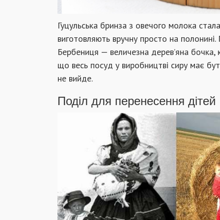
Гуцульська бринза з овечого молока стал
виготовляють вручну просто на полонині. 
Бербениця — величезна дерев’яна бочка, к
що весь посуд у виробництві сиру має бут
не вийде.
Поділ для перенесення дітей