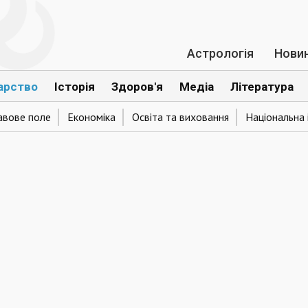
Астрологія
Нови
арство
Історія
Здоров'я
Медіа
Література
авове поле
Економіка
Освіта та виховання
Національна 