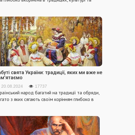
буті свята України: традиції, яких ми вже не
ам'ятаємо
20.08.2024
17737
раїнський народ багатий на традиції та обряди,
гато з яких сягають своїм корінням глибоко в