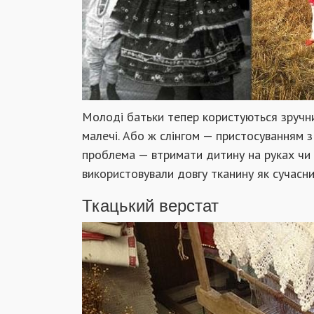
Молоді батьки тепер користуються зручн
малечі. Або ж слінгом — пристосуванням з
проблема — втримати дитину на руках чи п
використовували довгу тканину як сучасний
Ткацький верстат