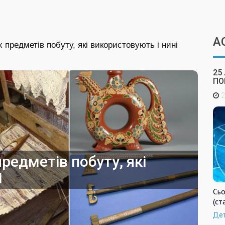
А
х предметів побуту, які використовують і нині
25
ПО
2
предметів побуту, які
і
Сьо
(ст
Де