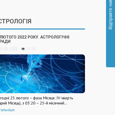
СТРОЛОГІЯ
 ЛЮТОГО 2022 РОКУ. АСТРОЛОГІЧНІ
РАДИ
5. 02. 2022
19156
годні 25 лютого – фаза Місяця: IV чверть
арий Місяць), з 03:20 – 25-й місячний…
тальніше