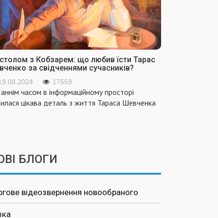
 столом з Кобзарем: що любив їсти Тарас
вченко за свідченнями сучасників?
19.08.2024
17559
аннім часом в інформаційному просторі
вилася цікава деталь з життя Тараса Шевченка
ОВІ БЛОГИ
ргове відеозвернення новообраного
зка