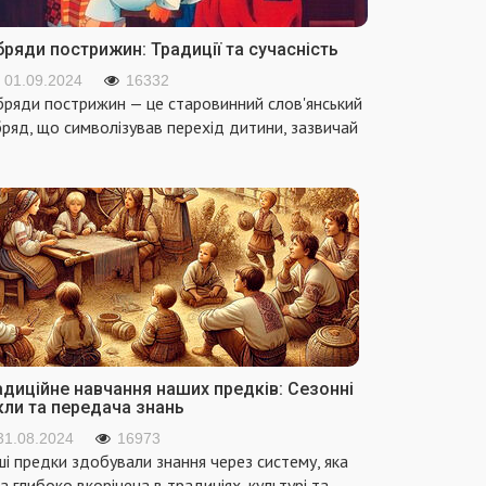
ряди пострижин: Традиції та сучасність
01.09.2024
16332
ряди пострижин — це старовинний слов'янський
ряд, що символізував перехід дитини, зазвичай
адиційне навчання наших предків: Сезонні
кли та передача знань
31.08.2024
16973
і предки здобували знання через систему, яка
а глибоко вкорінена в традиціях, культурі та