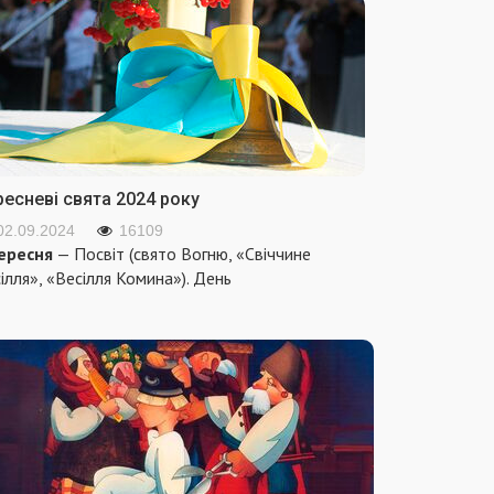
ресневі свята 2024 року
02.09.2024
16109
ересня
— Посвіт (свято Вогню, «Свіччине
ілля», «Весілля Комина»). День