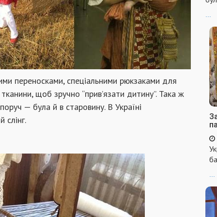
...
ими переносками, спеціальними рюкзаками для
 тканини, щоб зручно “прив’язати дитину”. Така ж
оруч — була й в старовину. В Україні
За
 слінг.
п
Ук
ба
...