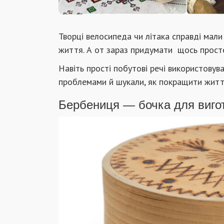
Творці велосипеда чи літака справді мали
життя. А от зараз придумати щось просте
Навіть прості побутові речі використовув
проблемами й шукали, як покращити життя
Бербениця — бочка для виго