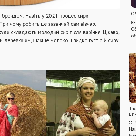
Об
а брендом. Навіть у 2021 процес сири
При чому робить це зазвичай сам вівчар.
Об
уди складають молодий сир після варіння. Цікаво,
об
и дерев’яним, інакше молоко швидко густіє й сиру
...
Тр
ци
Наш
бул