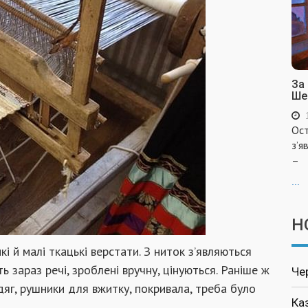
За
Ше
Ост
з’я
–
...
Н
і й малі ткацькі верстати. З ниток з’являються
ь зараз речі, зроблені вручну, цінуються. Раніше ж
Че
яг, рушники для вжитку, покривала, треба було
Ка