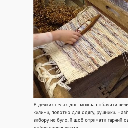
В деяких селах досі можна побачити велик
килими, полотно для одягу, рушники. Навіт
вибору не було, й щоб отримати гарний од
добре попрацювати.