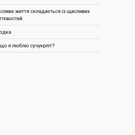
сливе життя складається із щасливих
ттєвостей
сідка
 що я люблю сучукрліт?