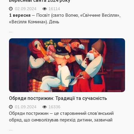
Вересневі свята 2024 року
02.09.2024
16114
1 вересня
— Посвіт (свято Вогню, «Свіччине Весілля»,
«Весілля Комина»). День
...
Обряди пострижин: Традиції та сучасність
01.09.2024
16336
Обряди пострижин — це старовинний слов'янський
обряд, що символізував перехід дитини, зазвичай
...