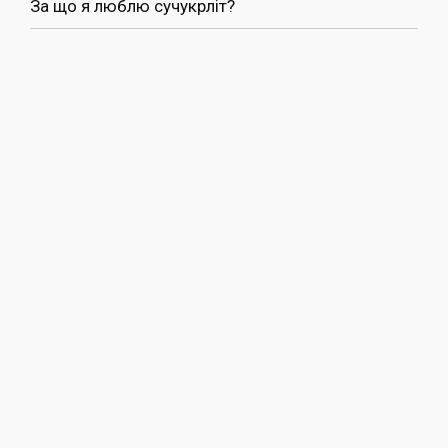
За що я люблю сучукрліт?