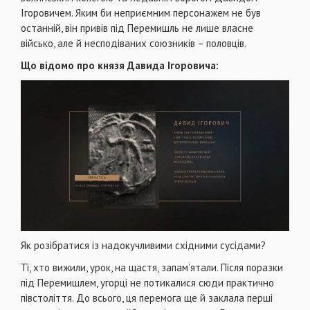
Ігоровичем. Яким би неприємним персонажем не був
останній, він привів під Перемишль не лише власне
військо, але й несподіваних союзників – половців.
Що відомо про князя Давида Ігоровича:
Як розібратися із надокучливими східними сусідами?
Ті, хто вижили, урок, на щастя, запам’ятали. Після поразки
під Перемишлем, угорці не потикалися сюди практично
півстоліття. До всього, ця перемога ще й заклала перші