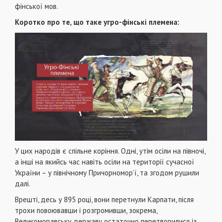
фінської мов.
Коротко про те, що таке угро-фінські племена:
У цих народів є спільне коріння. Одні, утім осіли на півночі,
а інші на якийсь час навіть осіли на території сучасної
України – у північному Причорномор’ї, та згодом рушили
далі.
Врешті, десь у 895 році, вони перетнули Карпати, після
трохи повоювавши і розгромивши, зокрема,
Великоморавську державу остаточно перетворилися із