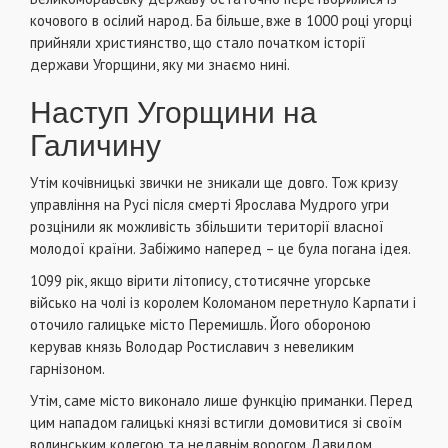
кочового в осілий народ. Ба більше, вже в 1000 році угорці
прийняли християнство, що стало початком історії
держави Угорщини, яку ми знаємо нині.
Наступ Угорщини на
Галичину
Утім кочівницькі звички не зникали ще довго. Тож кризу
управління на Русі після смерті Ярослава Мудрого угри
розцінили як можливість збільшити території власної
молодої країни. Забіжимо наперед – це була погана ідея.
1099 рік, якщо вірити літопису, стотисячне угорське
військо на чолі із королем Коломаном перетнуло Карпати і
оточило галицьке місто Перемишль. Його обороною
керував князь Володар Ростиславич з невеликим
гарнізоном.
Утім, саме місто виконало лише функцію приманки. Перед
цим нападом галицькі князі встигли домовитися зі своїм
волинським колегою та недавнім ворогом Давидом