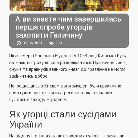
А ви знаєте чим завершилась
перша спроба угорців
захопити Галичину
17.06.2021
993
Після смерті Ярослава Мудрого у 1054 році Київська Русь,
на жаль, потроху почала розвалюватися. Прагнення синів,
онуків та правнуків великого князя до правління не могло
закінчитись добре.
Попрощавшись з Києвом, вони змушені були практично
самотужки протистояти агресивно налаштованим
сусідам зі заходу – угорцям.
Як угорці стали сусідами
України
На відміну від інших наших західних сусідів – поляків чи