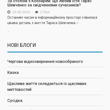
За столом з Кобзарем: що любив їсти Тарас
Шевченко за свідченнями сучасників?
19.08.2024
17564
Останнім часом в інформаційному просторі з’явилася
цікава деталь з життя Тараса Шевченка –
...
НОВІ БЛОГИ
Чергове відеозвернення новообраного
Казка
Щасливе життя складається із щасливих
миттєвостей
Сусідка