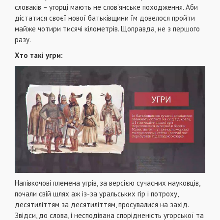
словаків – угорці мають не слов’янське походження. Аби
дістатися своєї нової батьківщини їм довелося пройти
майже чотири тисячі кілометрів. Щоправда, не з першого
разу.
Хто такі угри:
Напівкочові племена угрів, за версією сучасних науковців,
почали свій шлях аж із-за уральських гір і потроху,
десятиліттям за десятиліттям, просувалися на захід.
Звідси, до слова, і несподівана спорідненість угорської та