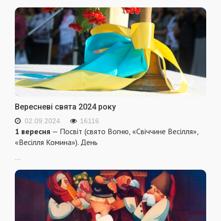
Вересневі свята 2024 року
02.09.2024
16116
1 вересня
— Посвіт (свято Вогню, «Свіччине Весілля»,
«Весілля Комина»). День
...