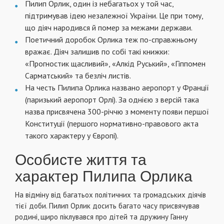
Пилип Орлик, один із небагатьох у той час,
підтримував ідею незалежної України. Це при тому,
що діяч народився й помер за межами держави.
Поетичний доробок Орлика теж по-справжньому
вражає. Діяч залишив по собі такі книжки:
«Прогностик щасливий», «Алкід Руський», «Гіппомен
Сарматський» та безліч листів.
На честь Пилипа Орлика названо аеропорт у Франції
(паризький аеропорт Орлі). За однією з версій така
назва присвячена 300-річчю з моменту появи першої
Конституції (першого нормативно-правового акта
такого характеру у Європі).
Особисте життя та
характер Пилипа Орлика
На відміну від багатьох політичних та громадських діячів
тієї доби. Пилип Орлик досить багато часу присвячував
родині, щиро піклувався про дітей та дружину Ганну