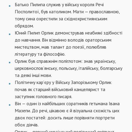
Батько Пилипа служив у війську короля Речі
Посполитої, був католиком. Мати — православною,
тому сина охрестили за східнохристиянським
обрядом.
Юний Пилип Орлик демонстрував неабиякі здібності
до навчання. Він відмінно володів ораторським
мистецтвом, мав талант до поезії, полюбляв
літературу та філософію.
Орлик був справжнім поліглотом: знав українську,
церковнослов’янську, польську, італійську, болгарську
та деякі інші мови.
Політичну кар’єру у Війську Запорізькому Орлик
почав як старший військовий канцелярист та
заступник головного писаря.
Він — один із найбільших соратників гетьмана Івана
Мазепи. До речі, цікавою є й візуальна схожість цих
двох постатей: досить лише порівняти портрети
обох діячів.
Орлик — перший український політичний емігрант.