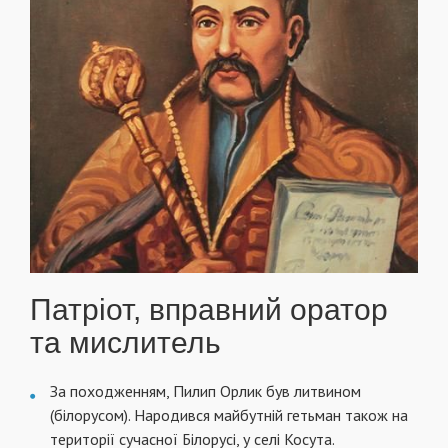
Патріот, вправний оратор
та мислитель
За походженням, Пилип Орлик був литвином
(білорусом). Народився майбутній гетьман також на
території сучасної Білорусі, у селі Косута.