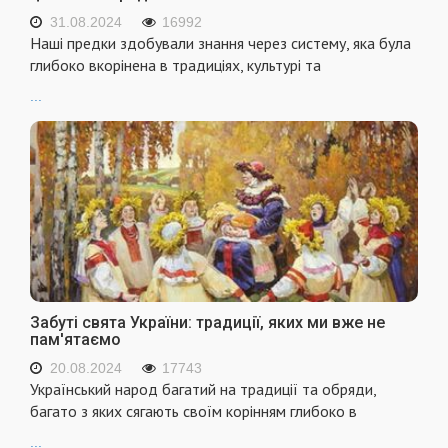
31.08.2024
16992
Наші предки здобували знання через систему, яка була
глибоко вкорінена в традиціях, культурі та
...
Забуті свята України: традиції, яких ми вже не
пам'ятаємо
20.08.2024
17743
Український народ багатий на традиції та обряди,
багато з яких сягають своїм корінням глибоко в
...