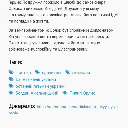
Герцик. Подружжя прожило в шлюбі до самої смерті
Орлика, і виховало 8-х дітей. Дружина у всьому
підтримувала свого чоловіка, розділяла його політичні ідеї
та погляди на життя.
За темпераментом ж Орлик був справжнім дипломатом.
Він умів вправно вести переговори та світські бесіди.
Окрім того, сучасники згадували його як людину
врівноважену, спокійну та цілеспрямовану.
Теги:
Постаті
правителі
гетьмани
12 гетьманів україни
останній гетьман україни
Богдан Хмельницький
Пилип Орлик
Джерело:
https://uamodna.com/articles/hto-takyy-pylyp-
orlyk/