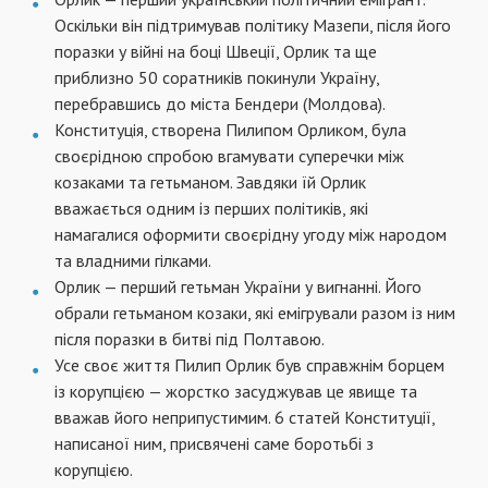
Оскільки він підтримував політику Мазепи, після його
поразки у війні на боці Швеції, Орлик та ще
приблизно 50 соратників покинули Україну,
перебравшись до міста Бендери (Молдова).
Конституція, створена Пилипом Орликом, була
своєрідною спробою вгамувати суперечки між
козаками та гетьманом. Завдяки їй Орлик
вважається одним із перших політиків, які
намагалися оформити своєрідну угоду між народом
та владними гілками.
Орлик — перший гетьман України у вигнанні. Його
обрали гетьманом козаки, які емігрували разом із ним
після поразки в битві під Полтавою.
Усе своє життя Пилип Орлик був справжнім борцем
із корупцією — жорстко засуджував це явище та
вважав його неприпустимим. 6 статей Конституції,
написаної ним, присвячені саме боротьбі з
корупцією.