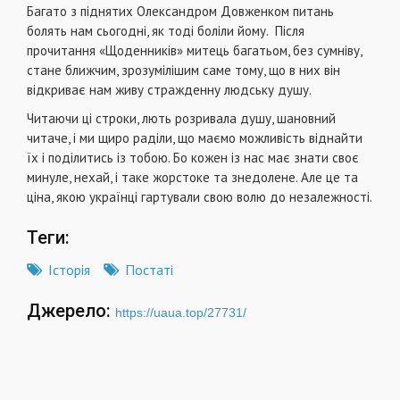
Багато з піднятих Олександром Довженком питань
болять нам сьогодні, як тоді боліли йому. Після
прочитання «Щоденників» митець багатьом, без сумніву,
стане ближчим, зрозумілішим саме тому, що в них він
відкриває нам живу стражденну людську душу.
Читаючи ці строки, лють розривала душу, шановний
читаче, і ми щиро раділи, що маємо можливість віднайти
їх і поділитись із тобою. Бо кожен із нас має знати своє
минуле, нехай, і таке жорстоке та знедолене. Але це та
ціна, якою українці гартували свою волю до незалежності.
Теги:
Історія
Постаті
Джерело:
https://uaua.top/27731/