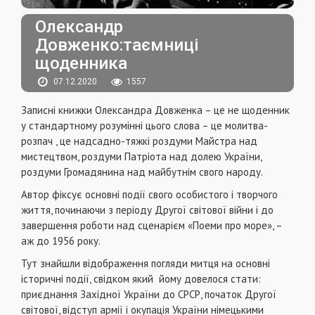
Олександр
Довженко:таємниці
щоденника
07.12.2020
1557
Записні книжки Олександра Довженка – це не щоденник
у стандартному розумінні цього слова – це молитва-
розпач , це надсадно-тяжкі роздуми Майстра над
мистецтвом, роздуми Патріота над долею України,
роздуми Громадянина над майбутнім свого народу.
Автор фіксує основні події свого особистого і творчого
життя, починаючи з періоду Другої світової війни і до
завершення роботи над сценарієм «Поеми про море», –
аж до 1956 року.
Тут знайшли відображення погляди митця на основні
історичні події, свідком який йому довелося стати:
приєднання Західної України до СРСР, початок Другої
світової, відступ армії і окупація України німецькими