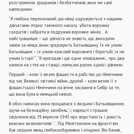
розстріляємо зрадників і безбатченків, яких ми самі
наплодили».
“Я глибоко переконаний, що німці одружуються з нашими
дівчатами згідно таємного наказу: убити ворожих
солдатів і забрати в подружжя ворожих жінок… А
найстрашніше – що дівчата не знають, що, виходячи
заміж за німця, вони зраджують Батьківщину. Їх не учили
Батьківщині – їх учили класовій ворожнечі і боротьбі, їх не
учили історії””, “Я пригадав і ще одне оповідання… про два
написи на стіні на станції, написані рукою однієї дівчини.
Перший – коли її везли фашисти в рабство до Німеччини
під час Великої світової війни, другий – коли везли її з
фашистської Німеччини на вічне заслання в Сибір за те,
що вона була в німецькій неволі.
В обох написах вона прощалася з людьми і Батьківщиною,
ідучи на безнадійну загибель”, і, нарешті страшне
свідчення від 29 вересня 1943 про жорстокість і дикість
власних визволителів: “…Під Мелітополем на фронті він
був свідком явищ глибокообурливих і огидних. Він бачив,