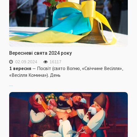
Вересневі свята 2024 року
02.09.2024
16117
1 вересня
— Посвіт (свято Вогню, «Свіччине Весілля»,
«Весілля Комина»). День
...