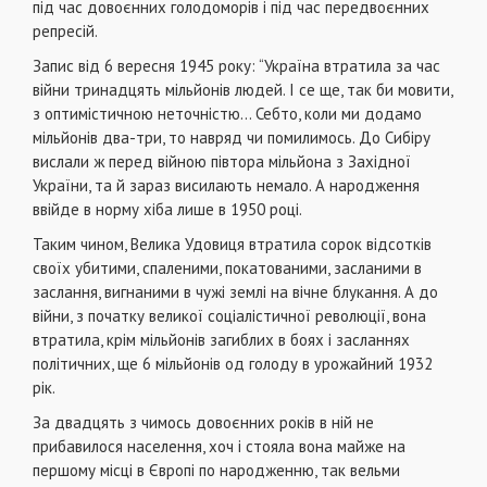
під час довоєнних голодоморів і під час передвоєнних
репресій.
Запис від 6 вересня 1945 року: “Україна втратила за час
війни тринадцять мільйонів людей. І се ще, так би мовити,
з оптимістичною неточністю… Себто, коли ми додамо
мільйонів два-три, то навряд чи помилимось. До Сибіру
вислали ж перед війною півтора мільйона з Західної
України, та й зараз висилають немало. А народження
ввійде в норму хіба лише в 1950 році.
Таким чином, Велика Удовиця втратила сорок відсотків
своїх убитими, спаленими, покатованими, засланими в
заслання, вигнаними в чужі землі на вічне блукання. А до
війни, з початку великої соціалістичної революції, вона
втратила, крім мільйонів загиблих в боях і засланнях
політичних, ще 6 мільйонів од голоду в урожайний 1932
рік.
За двадцять з чимось довоєнних років в ній не
прибавилося населення, хоч і стояла вона майже на
першому місці в Європі по народженню, так вельми