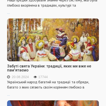
Наші предки здобували знання через систему, яка була
глибоко вкорінена в традиціях, культурі та
...
Забуті свята України: традиції, яких ми вже не
пам'ятаємо
20.08.2024
17744
Український народ багатий на традиції та обряди,
багато з яких сягають своїм корінням глибоко в
...