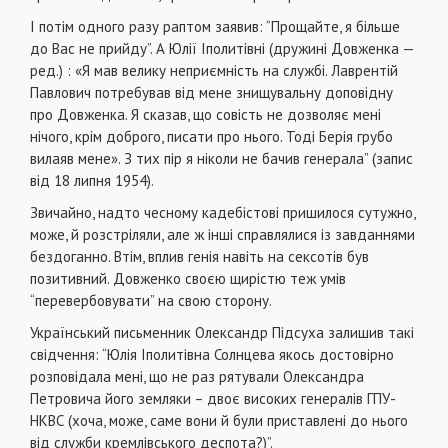
І потім одного разу раптом заявив: “Прощайте, я більше
до Вас не прийду”. А Юлії Іполитівні (дружині Довженка —
ред.) : «Я мав велику неприємність на службі. Лаврентій
Павлович потребував від мене знищувальну доповідну
про Довженка. Я сказав, що совість не дозволяє мені
нічого, крім доброго, писати про нього. Тоді Берія грубо
вилаяв мене». З тих пір я ніколи не бачив генерала” (запис
від 18 липня 1954).
Звичайно, надто чесному кадебістові пришилося сутужно,
може, й розстріляли, але ж інші справлялися із завданнями
бездоганно. Втім, вплив генія навіть на сексотів був
позитивний. Довженко своєю щирістю теж умів
“перевербовувати” на свою сторону.
Український письменник Олександр Підсуха залишив такі
свідчення: “Юлія Іполитівна Солнцева якось достовірно
розповідала мені, що не раз рятували Олександра
Петровича його земляки – двоє високих генералів ГПУ-
НКВС (хоча, може, саме вони й були приставлені до нього
від служби кремлівського деспота?)”.