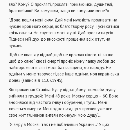
зло? Кому? О прокляті, прокляті прикажчики, душителі,
братовбивці! Ви замучили, нащо ви замучили мене?»
“Доле, пошли мені силу. Дай мені мужність проливати на
чужині кров мого серця, як благотворну росу. І усміхатися
крізь сльози. Не спустош моєї душі. Дай простити усіх.
Піднеси мій дух до високості прощення всіх отут, на
чужині.
Щоб не впав я у відчай, щоб не прокляв нікого, ні за що,
щоб до самої своєї смерті проніс ніжну палку любов до
найдорожчої в світі моєї батьківщини, до народу. Не
одніми у мене творчості, все інше одніми, моя вкраїнська
доле» (запис від 11.07.1945).
Він проклинав Сталіна. Був у відчаї, йому немовби душу
вийняли з грудей: “Мені 48 років. Моєму серцю – 60. Воно
зносилося від частого гніву і обурення, і туги… Мені
хочеться вмерти. Мені здається, що я прожив уже все
своє життя, немов ангели покинули мою душу”…
“Я вмру в Москві, так і не побачивши України…” У цих