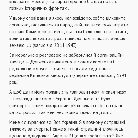
виховання молоді, яка зараз героїчно б’ється на всіх
грізних історичних фронтах…
У цьому оповіданні я якось напівсвідомо, себто цілковито
органічно, заступивсь за народ свій, що несе тяжкі втрати
на війні. Кому ж, як не мені , сказати було слово на захист,
коли отака велика загроза нависла над нещасною моєю
землею.…» (запис від 28.11.1943).
За моральною розправою не забарилися й організаційні
заходи — Довженка виведено зі складу комітетів і
редколегій, вдруге звільнено з посади художнього
керівника Київської кіностудії (вперше це сталося у 1941
році).
А щоб дати йому можливість «виправитися», «покаятися»
—назавжди вислано з України. Для нього це було
найжорстокішим покаранням: «Я почуваю себе на грані
катастрофи… так мені нестерпно тяжко на душі…
Мене одцуралися всі. Вся Україна. Я в повному остракізмі,
тяжчому за смерть. Невже я такий страшний злочинець,
що мене одцуралась Україна? Що ж я зробив таке? Яке