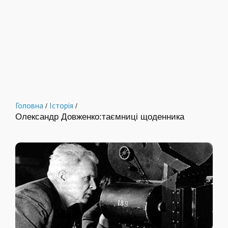
Головна
Історія
/
/
Олександр Довженко:таємниці щоденника