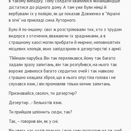
в такому випадку. Тому солдати квапилися якнайшвидше
дістатися до рідного дому. А там уже були німці й
вербували їх у поліцію, як це показав Довженко в “Україні
в огні” на прикладі сина Хуторного.
Було й по-іншому: свої ж розстрілювали тих, хто з трудом
видерся з оточення, вважаючи їх зрадниками, а в
страшному хаосі могли прибрати й мирних, неповнолітніх
місцевих хлопців, яких запідозрили в дезертирстві з армії.
“Піймали парубка. Він так перелякався, йому так багато
задали зразу запитань, він так розгубився, на нього так
вороже дивилося багато сердитих очей і так навколо
страшно клацала зброя, що в нього опустіла голова і не
слухався язик, і він промовляв тільки кінчик запитань.
Признавайся, сволоч, ти дезертир?
Дезертир…- белькотів язик.
Ти прийшов шпіонить сюди, так?
Так, – говорив він, як у сні.
Він увесь час хотів плакать і всю силу потратив на те, щоб