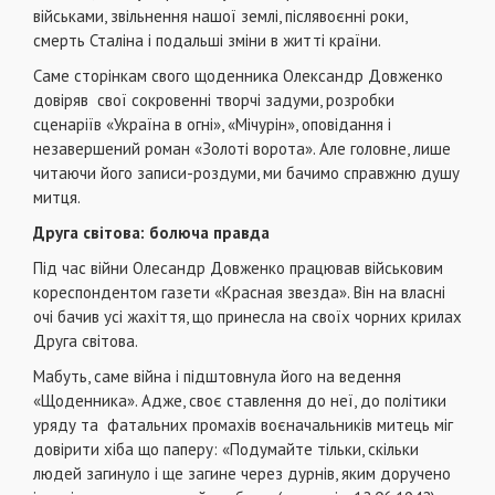
військами, звільнення нашої землі, післявоєнні роки,
смерть Сталіна і подальші зміни в житті країни.
Саме сторінкам свого щоденника Олександр Довженко
довіряв свої сокровенні творчі задуми, розробки
сценаріїв «Україна в огні», «Мічурін», оповідання і
незавершений роман «Золоті ворота». Але головне, лише
читаючи його записи-роздуми, ми бачимо справжню душу
митця.
Друга світова: болюча правда
Під час війни Олесандр Довженко працював військовим
кореспондентом газети «Красная звезда». Він на власні
очі бачив усі жахіття, що принесла на своїх чорних крилах
Друга світова.
Мабуть, саме війна і підштовнула його на ведення
«Щоденника». Адже, своє ставлення до неї, до політики
уряду та фатальних промахів воєначальників митець міг
довірити хіба що паперу: «Подумайте тільки, скільки
людей загинуло і ще загине через дурнів, яким доручено