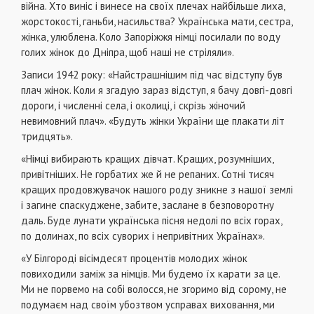
війна. Хто виніс і винесе на своїх плечах найбільше лиха,
жорстокості, ганьби, насильства? Українська мати, сестра,
жінка, улюблена. Коло Запоріжжя німці посилали по воду
голих жінок до Дніпра, щоб наші не стріляли».
Записи 1942 року: «Найстрашнішим під час відступу був
плач жінок. Коли я згадую зараз відступ, я бачу довгі-довгі
дороги, і численні села, і околиці, і скрізь жіночий
невимовний плач». «Будуть жінки України ще плакати літ
тридцять».
«Німці вибирають кращих дівчат. Кращих, розумніших,
привітніших. Не горбатих же й не репаних. Сотні тисяч
кращих продовжувачок нашого роду зникне з нашої землі
і загине спаскуджене, забите, заслане в безповоротну
даль. Буде лунати українська пісня недолі по всіх горах,
по долинах, по всіх суворих і непривітних Українах».
«У Білгороді вісімдесят процентів молодих жінок
повиходили заміж за німців. Ми будемо їх карати за це.
Ми не порвемо на собі волосся, не згоримо від сорому, не
подумаєм над своїм убозтвом усправах виховання, ми