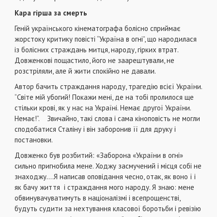
Кара гірша за смерть
Геній українського кінематографа болісно сприймає
жорстоку критику повісті “Україна в огні”, що народилася
із болісних страждань митця, народу, гірких втрат.
Довженкові пощастило, його не заарештували, не
розстріляли, але й жити спокійно не давали.
Автор бачить страждання народу, трагедію всієї України.
“Світе мій убогий! Покажи мені, де на тобі пролилося ще
стільки крові, як у нас на Україні. Немає другої України.
Немає!”. Звичайно, такі слова і сама кіноповість не могли
сподобатися Сталіну і він заборонив її для друку і
постановки.
Довженко був розбитий: «Заборона «України в огні»
сильно пригнобила мене. Ходжу засмучений і місця собі не
знаходжу….Я написав оповідання чесно, отак, як воно ї і
як бачу життя і страждання мого народу. Я знаю: мене
обвинувачуватимуть в націоналізмі і всепрощенстві,
будуть судити за нехтування класової боротьби і ревізію