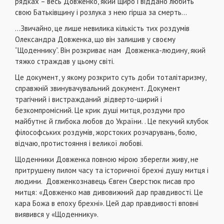
рядках – весь Довженко, який щиро і віддано любить
свою Батьківщину і розлука з нею гірша за смерть…
…Звичайно, це лише невилика кількість тих роздумів
Олександра Довженка, що він залишив у своєму
“Щоденнику”. Він розкриває нам Довженка-людину, який
тяжко страждав у цьому світі.
Це документ, у якому розкрито суть доби тоталітаризму,
справжній звинувачувальний документ. Документ
трагічний і вистражданий ,відверто-щирий і
безкомпромісний. Це крик душі митця, роздуми про
майбутнє й глибока любов до України. . Це пекучий клубок
філософських роздумів, жорстоких розчарувань, болю,
відчаю, протистояння і великої любові.
Щоденники Довженка повною мірою зберегли живу, не
притрушену пилом часу та історичної брехні душу митця і
людини. Довженкознавець Євген Сверстюк писав про
митця: «Довженко мав дивовижний дар правдивості. Це
кара Божа в епоху брехні». Цей дар правдивості вповні
виявився у «Щоденнику».