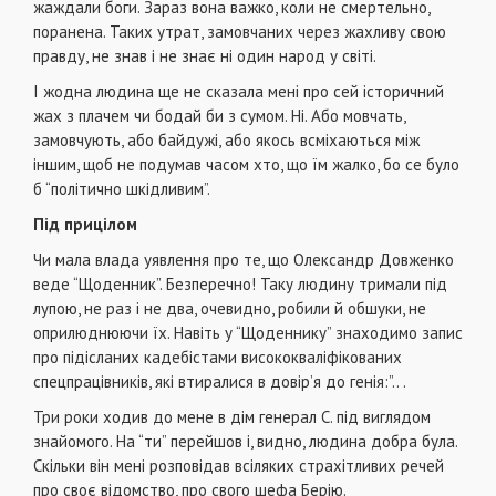
жаждали боги. Зараз вона важко, коли не смертельно,
поранена. Таких утрат, замовчаних через жахливу свою
правду, не знав і не знає ні один народ у світі.
І жодна людина ще не сказала мені про сей історичний
жах з плачем чи бодай би з сумом. Ні. Або мовчать,
замовчують, або байдужі, або якось всміхаються між
іншим, щоб не подумав часом хто, що їм жалко, бо се було
б “політично шкідливим”.
Під прицілом
Чи мала влада уявлення про те, що Олександр Довженко
веде “Щоденник”. Безперечно! Таку людину тримали під
лупою, не раз і не два, очевидно, робили й обшуки, не
оприлюднюючи їх. Навіть у “Щоденнику” знаходимо запис
про підісланих кадебістами висококваліфікованих
спецпрацівників, які втиралися в довір’я до генія:”.. .
Три роки ходив до мене в дім генерал С. під виглядом
знайомого. На “ти” перейшов і, видно, людина добра була.
Скільки він мені розповідав всіляких страхітливих речей
про своє відомство, про свого шефа Берію.