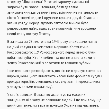
сторінку “Щоденника”. У тоталітарному суспільстві
загрози бути заарештованим, безпідставно
звинуваченим, катованим і розстріляним не міг уникнути
ніхто. У тюрмі сиділи і дружини кращих друзів Сталіна, і
членів уряду. Перед Другою світовою війною було
репресовано найкращих воєначальників, чим зроблено
неоціненну послугу Гітлеру.
В записах за 28 листопада 1943 року знаходимо натяк
на дикі катування чекістами маршала Костянтина
Рокоссовського: “…У Рокоссовського перед війною були
вибиті всі зуби. Хто їх вибив і за що, не знаю, а ходить
тепер Рокоссовський з золотими вставними зубами.
І ще про нього розповідають, що він не підписує смертних
вироків, коли цього вимагають часом його фронтові судді і
прокуратори. Він, очевидно, в своєму житті пересвідчивсь
у чомусь вельми важливому”.
У своїх записах Довженко акцентує на масових
знищеннях ні в чому не повинних людей. І це при тому, що
цілий світ знає, які втрати понесла Україна під час війни,