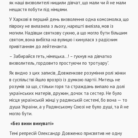
як наші визволителі нищили дівчат, що мали чи й не мали
нещастя побути під німцями.
У Харкові в перший день визволення одна комсомолка, що
півроку не вилазила з льоху, нарешті вилізла, мов із
могили. Надівши святкову сукню, а що могло бути більшим
святом, вона вибігла на вулицю і кинулася з радісним
привітанням до лейтенанта.
– Забирайся геть, німецька…! – гукнув на дівчатко
визволитель, гордовито простуючи по тротуару”.
Як видно з цих записів, Довженкове розуміння ролі жінки
в суспільстві йшло врозріз із думкою партії. Митець не
розумів за що, стільки горя та страждань випало на долі
українських матерів, дружин, дочок та сестер. Не було
місця українській жінці у радянській системі, бо вона — то
душа України, а у Радянському Союзі не було душі, та й не
могло бути.
«Без вини винуваті»
Темі репресій Олександр Довженко присвятив не одну