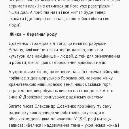
стримати плач, і не стямився, як його уже розстріляли і
пішли далі. А прибігла мати і все життя буде тепер
плакати і до смерті не взнає, за що ж його вбили свої
люди”.
Жінка — берегиня роду
Довженко страждав від того, що німці пограбували
Україну, вивізши не тільки зерно, паливо, пам’ятки
культури, але найцінніше – людей, дітей для онімечування
й роботи, дівчат для оздоровлення арійської нації.
А українських жінок, що винесли на своїх плечах війну, він
порівнює з давньоруською Ярославною, називає жінку
хранителькою нації, красою землі нашої. Скільки горя,
страждання, випробувань випало на їхню долю? А хто
винен? Довженко звинувачує радянську систему.
Багато писав Олександр Довженко про жінку, ту саму
радянську колгоспницю чи робітницю, яку влада в
обов’язках дорівняла до чоловіка. У 1941 році митець
записав: «Велика і надзвичайна тема – українська жінка і