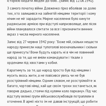
історією кидати людей до бою…(запис від 12.06.1942).
З самого початку війни Довженко гірко вболівав за долю
тих, хто залишився на зайнятій німцями території і кому
нічим не міг зарадити. Мирне населення було кинуте
радянською армією при відступі напризволяще, але після
війни планувалося спитати за все і призначити винних
якраз з числа мирного населення.
Запис від 27 червня 1942 року: “Боже мій, скільки нещастя
народу принесли наші тупоголові воєначальники і скільки
ще принесуть! Вони будуть карать ні в чім не повинний
народ за те, що не вміли командувати і тікали з
орденами під хвостами у кобил.
Каратимуть за те, що народ просто був під німцями і
мусить якось жити, а не повісився увесь чи не був
розстріляний німцями. Одним словом, не розстрілюйте ж
багато, чортові німці, хай ще своїм трохи зостанеться, як
говорив дядько, стоячи під кулями коло паркану». Під час
відступу великі групи військовослужбовців потрапляли в
оточення. В армії ніхто їм не давав інструкцій, що робити