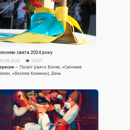
ресневі свята 2024 року
02.09.2024
16107
ересня
— Посвіт (свято Вогню, «Свіччине
ілля», «Весілля Комина»). День