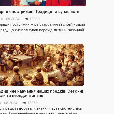
ряди пострижин: Традиції та сучасність
01.09.2024
16330
ряди пострижин — це старовинний слов'янський
ряд, що символізував перехід дитини, зазвичай
адиційне навчання наших предків: Сезонні
кли та передача знань
31.08.2024
16969
і предки здобували знання через систему, яка
а глибоко вкорінена в традиціях, культурі та