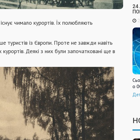
24
ПО
2
 існує чимало курортів. Їх полюбляють
е туристів із Європи. Проте не завжди навіть
 курортів. Деякі з них були започатковані ще в
Сьо
о 0
Де
Н