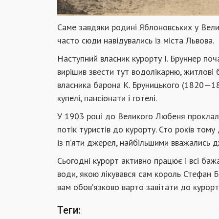
Саме завдяки родині Яблоновських у Вели
часто сюди навідувались із міста Львова.
Наступний власник курорту І. Бруннер поч
вирішив звести тут водолікарню, житлові 
власника барона К. Бруницького (1820—18
купелі, пансіонати і готелі.
У 1903 році до Великого Любеня проклали
потік туристів до курорту. Сто років том
із п’яти джерел, найбільшими вважались д
Сьогодні курорт активно працює і всі баж
води, якою лікувався сам король Стефан Ба
вам обов’язково варто завітати до курорту
Теги: