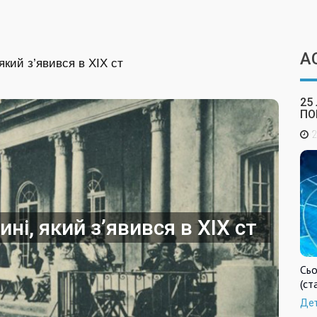
А
який з’явився в ХІХ ст
25
ПО
2
ні, який з’явився в ХІХ ст
Сьо
(ст
Де