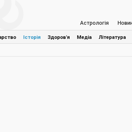
Астрологія
Нови
арство
Історія
Здоров'я
Медіа
Література