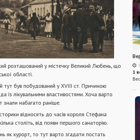
Ве
який розташований у містечку Великий Любень, що
1 в
ької області.
Вес
й тут був побудований у ХVIII ст. Причиною
...
да із лікувальними властивостями. Хоча варто
т знали набагато раніше.
 історики відносять до часів короля Стефана
кілька століть, від появи першого санаторію.
ь як курорт, то тут варто згадати постать