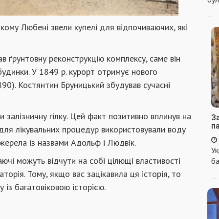
...
кому Любені звели купелі для відпочиваючих, які
ав ґрунтовну реконструкцію комплексу, саме він
будинки. У 1849 р. курорт отримує нового
90). Костянтин Бруницький збудував сучасні
 залізничну гілку. Цей факт позитивно вплинув на
За
п
у для лікувальних процедур використовували воду
жерела із назвами Адольф і Людвік.
Ук
аючі можуть відчути на собі цілющі властивості
ба
торія. Тому, якщо вас зацікавила ця історія, то
...
 із багатовіковою історією.