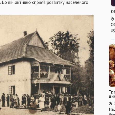
 Бо він активно сприяв розвитку населеного
Об
Об
об
...
Тр
ци
Наш
бул