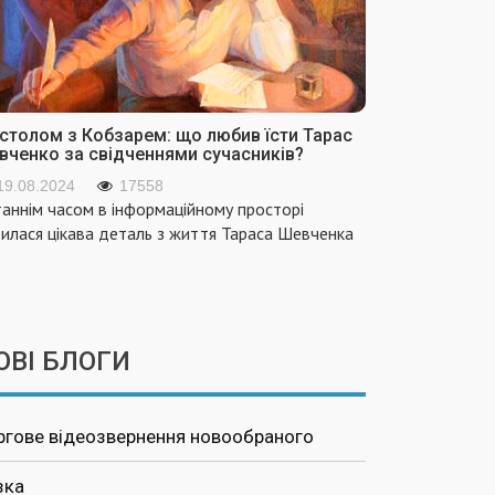
 столом з Кобзарем: що любив їсти Тарас
вченко за свідченнями сучасників?
19.08.2024
17558
аннім часом в інформаційному просторі
вилася цікава деталь з життя Тараса Шевченка
ОВІ БЛОГИ
ргове відеозвернення новообраного
зка