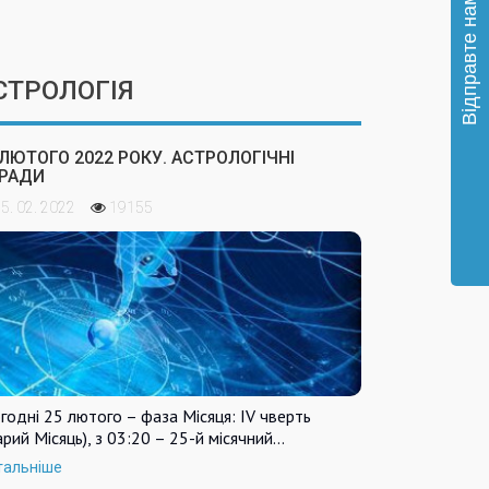
СТРОЛОГІЯ
 ЛЮТОГО 2022 РОКУ. АСТРОЛОГІЧНІ
РАДИ
5. 02. 2022
19155
годні 25 лютого – фаза Місяця: IV чверть
арий Місяць), з 03:20 – 25-й місячний…
тальніше