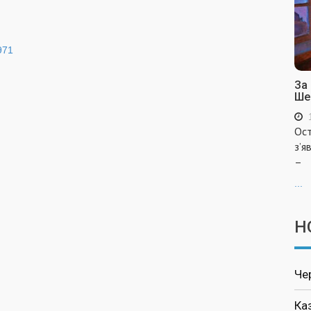
971
За
Ше
Ост
з’я
–
...
Н
Че
Ка