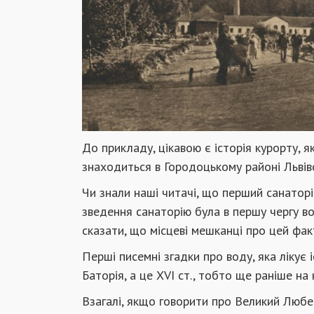
До прикладу, цікавою є історія курорту, 
знаходиться в Городоцькому районі Львівс
Чи знали наші читачі, що перший санаторі
зведення санаторію була в першу чергу во
сказати, що місцеві мешканці про цей фак
Перші писемні згадки про воду, яка лікує
Баторія, а це XVI ст., тобто ще раніше на 
Взагалі, якщо говорити про Великий Любен