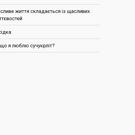
сливе життя складається із щасливих
ттєвостей
сідка
 що я люблю сучукрліт?