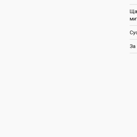
Ща
ми
Су
За