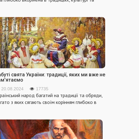
буті свята України: традиції, яких ми вже не
ам'ятаємо
20.08.2024
17735
раїнський народ багатий на традиції та обряди,
гато з яких сягають своїм корінням глибоко в