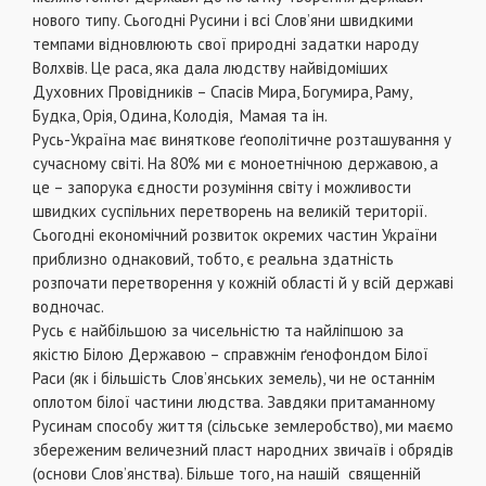
нового типу. Сьогодні Русини і всі Слов’яни швидкими
темпами відновлюють свої природні задатки народу
Волхвів. Це раса, яка дала людству найвідоміших
Духовних Провідників – Спасів Мира, Богумира, Раму,
Будка, Орія, Одина, Колодія, Мамая та ін.
Русь-Україна має виняткове ґеополітичне розташування у
сучасному світі. На 80% ми є моноетнічною державою, а
це – запорука єдности розуміння світу і можливости
швидких суспільних перетворень на великій території.
Сьогодні економічний розвиток окремих частин України
приблизно однаковий, тобто, є реальна здатність
розпочати перетворення у кожній області й у всій державі
водночас.
Русь є найбільшою за чисельністю та найліпшою за
якістю Білою Державою – справжнім ґенофондом Білої
Раси (як і більшість Слов’янських земель), чи не останнім
оплотом білої частини людства. Завдяки притаманному
Русинам способу життя (сільське землеробство), ми маємо
збереженим величезний пласт народних звичаїв і обрядів
(основи Слов’янства). Більше того, на нашій священній