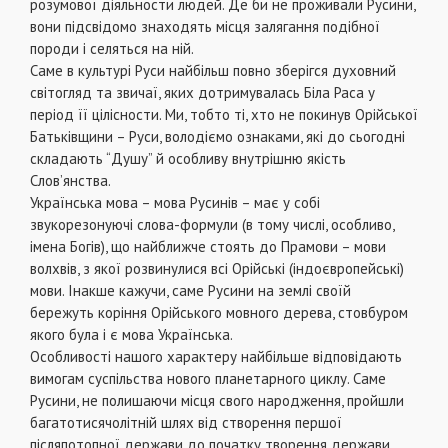
розумової діяльности людей. Де би не проживали Русини,
вони підсвідомо знаходять місця залягання подібної
породи і селяться на ній.
Саме в культурі Руси найбільш повно зберігся духовний
світогляд та звичаї, яких дотримувалась Біла Раса у
період її цілісности. Ми, тобто ті, хто не покинув Орійської
Батьківщини – Руси, володіємо ознаками, які до сьогодні
складають “Душу” й особливу внутрішню якість
Слов’янства.
Українська мова – мова Русинів – має у собі
звукорезонуючі слова-формули (в тому числі, особливо,
імена Богів), що найближче стоять до Прамови – мови
волхвів, з якої розвинулися всі Орійські (індоєвропейські)
мови. Інакше кажучи, саме Русини на землі своїй
бережуть коріння Орійського мовного дерева, стовбуром
якого була і є мова Українська.
Особливості нашого характеру найбільше відповідають
вимогам суспільства нового планетарного циклу. Саме
Русини, не полишаючи місця свого народження, пройшли
багатотисячолітній шлях від створення першої
післяпотопної держави до початку творення держави