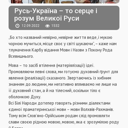
Русь-Україна – то серце і
розум Великої Руси
12.09.2022
1532
„Бо хто названий невірно, невірне життя веде, і мукою
чорною мучиться, місце своє у світі шукаючи”, – каже нам
тлумачення Карбу відання Мови і Назви з Покону Рода
Всевишнього.
Мова – то засіб втілення (матеріялізації) ідеї.
Промовляючи певні слова, ми готуємо духовний ґрунт для
явлення (реалізації) сказаного. Звертаючись із хибним
знанням до людини, ми негативно впливаємо не лише на
її духовний стан, а й на тілесний, оскільки тіло є
оболонкою Духу.
Всі Білі Народи дотепер говорять різними діалектами
єдиної праматеринської мови – мови Волхвів-Рахманів.
Тому всім Слов’яно-Орійським родам слід промовляти
слави своєю рідною мовою, мовою, яка є зрозумілою роду