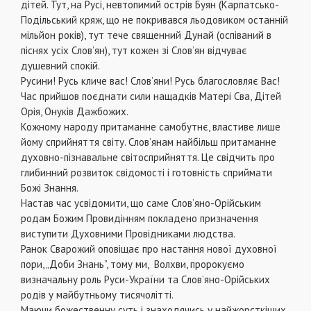
дітей. Тут, на Русі, невтопимий острів Буян (Карпатсько-
Подільський кряж, що не покривався льодовиком останній
мільйон років), тут тече священний Дунай (оспіваний в
піснях усіх Слов’ян), тут кожен зі Слов’ян відчуває
душевний спокій.
Русини! Русь кличе вас! Слов’яни! Русь благословляє Вас!
Час прийшов поєднати сили нащадків Матері Сва, Дітей
Орія, Онуків Дажбожих.
Кожному народу притаманне самобутнє, властиве лише
йому сприйняття світу. Слов’янам найбільш притаманне
духовно-пізнавальне світосприйняття. Це свідчить про
глибинний розвиток свідомості і готовність сприймати
Божі Знання.
Настав час усвідомити, що саме Слов’яно-Орійським
родам Божим Провидінням покладено призначення
виступити Духовними Провідниками людства.
Ранок Сварожий оповіщає про настання нової духовної
пори, „Доби Знань”, тому ми, Волхви, пророкуємо
визначальну роль Руси-України та Слов’яно-Орійських
родів у майбутньому тисячолітті.
Маючи божественну суть і знаходячись у найжорсткіших