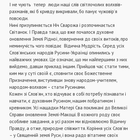
І не чують тепер люди наші слів світлочолих волхвів-
рахманів, які б кривду викривали, бо панує чужовір’я
повсюди.
Нині призупиняється Ніч Сварожа і розпочинається
Світанок. І Правда така, що вже почалося духовне
оновлення Землі Рідної, повернення до своїх витоків, про
неминучість чого повідає Відична Мудрість. Серед усіх
Слов’янських народів Русини-Українці опинились у
найважчих умовах. Це означає, що ми найпершими з них
вийдемо, давши приклад іншим. Прийшов час стати тими,
ким ми у суті своїй є, сповнити своє Божественне
Призначення, виступивши знову народом-учителем,
народом-волхвом – стати Русинами.
Кожен зі Слов’ян, хто відчуває в собі потребу пізнавати і
навчати, є духовним Русином, нашим побратимом і
кревником. Усі нащадки Матері Сва покликані до Великої
Справи оновлення Землі-Макоші. В кожного роду своє
особливе завдання, а усі разом ми відновлюємо Відичну
Правду, а отже, природне співжиття. Коріння усіх Слов’ян
– у Священній землі Руси, і вона радо вітатиме своїх