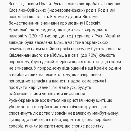
Всесвіт, закони Прави. Русь є колискою, прабатьківщиною
Слов’яно-Орійських (індоєвропейських) родів. Родів, які
володіли і володіють Відами-Еддами-Вістами –
божественними знаннями про людину і Всесвіт.
Археолоґічно доведено, що іще з часів середнього
палеоліту (120-40 тис. рр. до н.е.) територія Руси-України
завжди була заселена. Більша частина Українських
земель протягом мільйона років ні разу не була затоплена.
Свідченням цього є найбільша в світі (до 70%) кількість
чорнозему, ґрунту, який зберігся внаслідок того, що ніколи
не змивався. У природному відношенні наш Край є одним
з найбагатших на планеті. Тому, по вичерпанню
природних запасів на планеті, надра, сама земля і
продукти харчування, які дає Русь, будуть
найважливішими чинниками виживання.
Русь-Україна знаходиться на кристалічному щиті, що
убереже її від серйозних тектонічних зрушень, які
спостигнуть людство у зовсім недалекому майбутньому.
Ця порода найбільш стійка, окрім того, вона виробляє
своєрідну силу (енерґетику), що сприяє розвитку