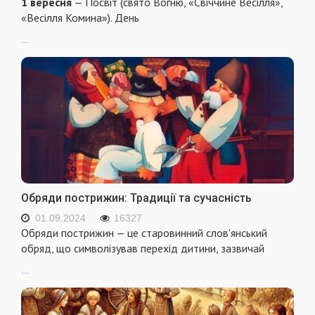
1 вересня
— Посвіт (свято Вогню, «Свіччине Весілля»,
«Весілля Комина»). День
...
Обряди пострижин: Традиції та сучасність
01.09.2024
16327
Обряди пострижин — це старовинний слов'янський
обряд, що символізував перехід дитини, зазвичай
...