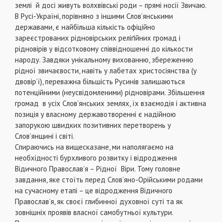
землі й досі живуть волхвівські роди – прямі носії Звичаю.
В Русі-Україні, порівняно з іншими Слов’янськими
державами, є найбільша кількість офіційно
зареєстрованих рідновірських реліґійних громад і
рідновірів у відсотковому співвідношенні до кількости
народу. Завдяки унікальному вихованню, збереженню
рідної звичаєвости, навіть у лабетах христосіянства (у
двовір’ї), переважна більшість Русинів залишаються
потенційними (неусвідомленими) рідновірами. Збільшення
громад в усіх Слов’янських землях, їх взаємодія і активна
позиція у власному державотворенні є надійною
запорукою швидких позитивних перетворень у
Слов’янщині і світі.
Спираючись на вищесказане, ми наполягаємо на
необхідності бурхливого розвитку і відродження
Відичного Православ’я – Рідної Віри. Тому головне
завдання, яке стоїть перед Слов’яно-Орійськими родами
на сучасному етапі – це відродження Відичного
Православ’я, як своєї глибинної духовної суті та як
зовнішніх проявів власної самобутньої культури.