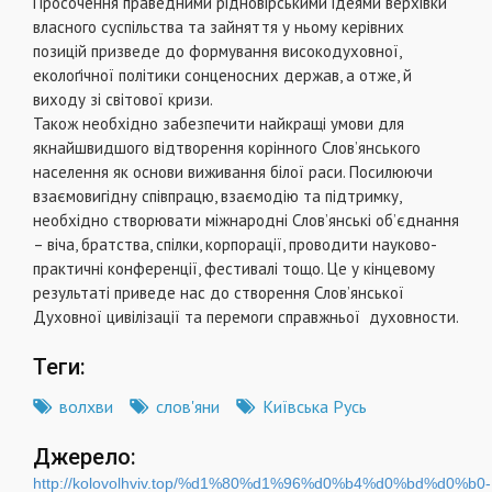
Просочення праведними рідновірськими ідеями верхівки
власного суспільства та зайняття у ньому керівних
позицій призведе до формування високодуховної,
еколоґічної політики сонценосних держав, а отже, й
виходу зі світової кризи.
Також необхідно забезпечити найкращі умови для
якнайшвидшого відтворення корінного Слов’янського
населення як основи виживання білої раси. Посилюючи
взаємовигідну співпрацю, взаємодію та підтримку,
необхідно створювати міжнародні Слов’янські об’єднання
– віча, братства, спілки, корпорації, проводити науково-
практичні конференції, фестивалі тощо. Це у кінцевому
результаті приведе нас до створення Слов’янської
Духовної цивілізації та перемоги справжньої духовности.
Теги:
волхви
слов'яни
Київська Русь
Джерело:
http://kolovolhviv.top/%d1%80%d1%96%d0%b4%d0%bd%d0%b0-