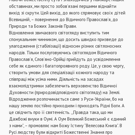
обставинах, ми просто зобов’язані першими віднайти
вихід зі скрути. Цей вихід, до якого спрямовує своїх дітей
Всевишній, – повернення до Відичного Православ’я, до
Природи та Божих Законів Прави.
Відновлення звичаєвого світогляду виступить тим
спонукальним чинником, що досить швидко призведе до
улагодження (стабілізації) відносин різних світлоносних
народів. Тільки послуговуючись світоглядом Відичного
Православ’я, Слов’яно-Орійці прийдуть до усвідомлення
себе як єдиного і багатопроявного роду. Це, у свою чергу,
створить умови для спеціалізації кожного народу та
співпраці між усіма ними. Діяльність на засадах
взаємопідтримки забезпечить верховенство Відичної
Духовности (природовідповідного світогляду) на Землі.
Відродження розпочинається саме з Руси-України, бо на
нашу землю постійно приходили і приходять Рідні Боги. А
це свідчить про її святенність. ,,Правда така, що ми
Дажбожі внуки в Оумі. А Оум Великий Божеський є єдиний
з нами”, – промовляє нам Божу Істину “Велесова Книга”. В
Русі людству були відкриті Божественні Знання про