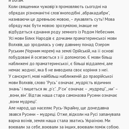
й Богам.
Коли священики чужовір’я промовляють сьогодні на
обрядах різноманітні слов’яноподібні „абракадабри”,
називаючи це древньою мовою, – лукавлять суть! Мова
обряду має бути мовою зрозумілою, інакше не
відбудеться єднання роду земного із Родом Небесним.
Усі мови Білих Народів є дочками праматеринської мови
Волхвів, що зродилась у сиву давнину понад Озером
Руським (Чорним морем) на землі Орійській, на її основі
побудовані й осягаються з її допомогою. Є мови більш
наближені до праматеринської, є більші віддалені, але
немає жодної, яка б не виводила своє коріння з неї.
У санскриті, мові найбільш наближеній до праорійської
мови Волхвів, слово ”Русь” означає „мудрість відичних
знань” і пишеться як „р’с”. „Р’си” означає – „мудреці”, „ни” –
„вони, він”. Відтак наша стара самоназва Русини означає
„вони мудреці”.
Але народ, що населяє Русь-Украйну, ще донедавна
звався Русини – мудреці. Отже, відколи на Русі запанувала
варна воїнів, земля наша стала зватись Україною. Ми
воювали за себе, воювали за інших, воювали поміж собою.