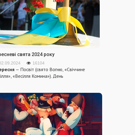
ресневі свята 2024 року
02.09.2024
16104
ересня
— Посвіт (свято Вогню, «Свіччине
ілля», «Весілля Комина»). День