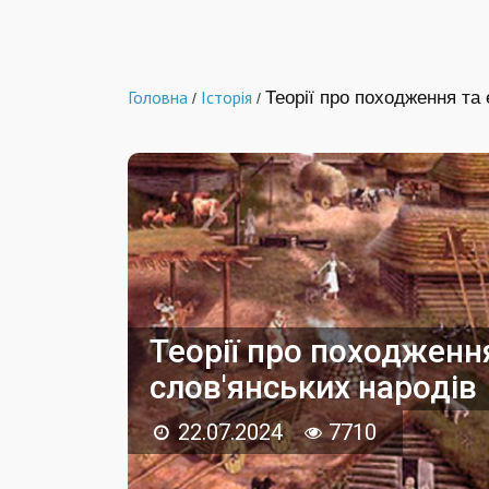
Головна
Історія
Теорії про походження та
/
/
Теорії про походженн
слов'янських народів
22.07.2024
7710