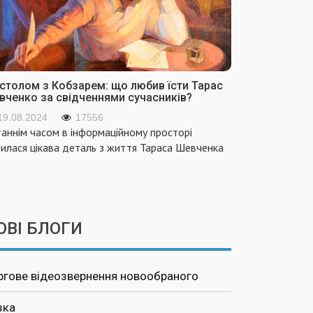
 столом з Кобзарем: що любив їсти Тарас
вченко за свідченнями сучасників?
19.08.2024
17556
аннім часом в інформаційному просторі
вилася цікава деталь з життя Тараса Шевченка
ОВІ БЛОГИ
ргове відеозвернення новообраного
зка