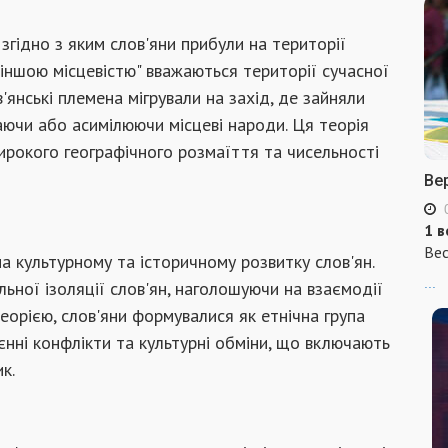
згідно з яким слов'яни прибули на території
 "іншою місцевістю" вважаються території сучасної
в'янські племена мігрували на захід, де зайняли
аючи або асимілюючи місцеві народи. Ця теорія
рокого географічного розмаїття та чисельності
Ве
1 в
Вес
а культурному та історичному розвитку слов'ян.
...
льної ізоляції слов'ян, наголошуючи на взаємодії
теорією, слов'яни формувалися як етнічна група
оєнні конфлікти та культурні обміни, що включають
к.