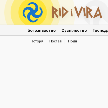
Богознавство
Суспільство
Господ
Історія
Постаті
Події