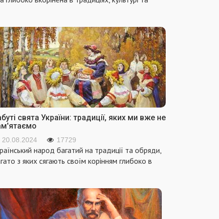
буті свята України: традиції, яких ми вже не
ам'ятаємо
20.08.2024
17729
раїнський народ багатий на традиції та обряди,
гато з яких сягають своїм корінням глибоко в