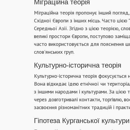
Міграційна теорія
Міграційна теорія пропонує інший погляд, 
Східної Європи з інших місць. Часто цією
Середньої Азії. Згідно з цією теорією, сло
великі простори Європи, поступово заміщ
часто використовується для пояснення ши
слов'янських груп.
Культурно-історична теорія
Культурно-історична теорія фокусується н
Вона відкидає ідею етнічної чи територіа
з іншими народами і культурами. За цією 
через довготривалі контакти, торгівлю, в
засвоєння різноманітних традицій і практи
Гіпотеза Курганської культури