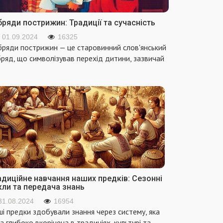
ряди пострижин: Традиції та сучасність
01.09.2024
16325
ряди пострижин — це старовинний слов'янський
ряд, що символізував перехід дитини, зазвичай
адиційне навчання наших предків: Сезонні
кли та передача знань
31.08.2024
16954
і предки здобували знання через систему, яка
а глибоко вкорінена в традиціях, культурі та