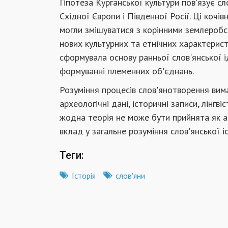
Гіпотеза Курганської культури пов'язує сло
Східної Європи і Південної Росії. Ці кочі
могли змішуватися з корінними землероб
нових культурних та етнічних характеристи
сформувала основу ранньої слов'янської і
формуванні племенних об'єднань.
Розуміння процесів слов'янотворення вим
археологічні дані, історичні записи, лінгв
жодна теорія не може бути прийнята як а
вклад у загальне розуміння слов'янської і
Теги:
Історія
слов'яни