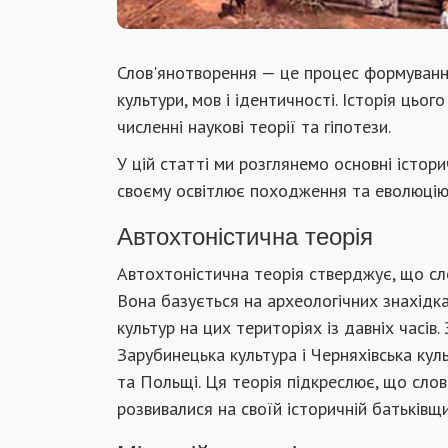
Слов'янотворення — це процес формування
культури, мов і ідентичності. Історія цьо
численні наукові теорії та гіпотези.
У цій статті ми розглянемо основні істори
своєму освітлює походження та еволюцію 
Автохтоністична теорія
Автохтоністична теорія стверджує, що сл
Вона базується на археологічних знахідках
культур на цих територіях із давніх часів
Зарубинецька культура і Черняхівська куль
та Польщі. Ця теорія підкреслює, що слов
розвивалися на своїй історичній батьківщ