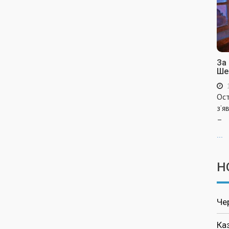
За
Ше
Ост
з’я
–
...
Н
Че
Ка