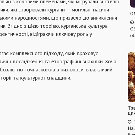
в'ян з кочовими племенами, які мігрували зі степів
вники, які створювали кургани — могильні насипи —
Об
ськими народностями, що призвело до виникнення
к. Згідно з цією теорією, курганська культура
Об
дентичності, відіграючи ключову роль у
об
...
агає комплексного підходу, який враховує
істичні дослідження та етнографічні знахідки. Хоча
бсолютно точна, кожна з них вносить важливий
сторії та культурної спадщини.
Тр
ци
Наш
бул