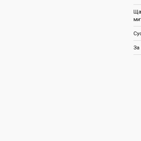
Ща
ми
Су
За