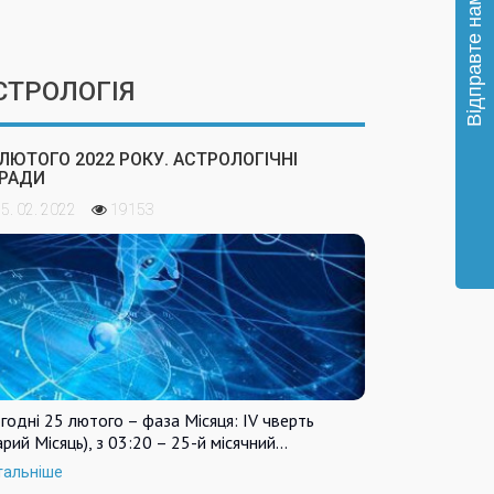
СТРОЛОГІЯ
 ЛЮТОГО 2022 РОКУ. АСТРОЛОГІЧНІ
РАДИ
5. 02. 2022
19153
годні 25 лютого – фаза Місяця: IV чверть
арий Місяць), з 03:20 – 25-й місячний…
тальніше