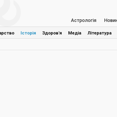
Астрологія
Нови
арство
Історія
Здоров'я
Медіа
Література