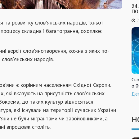
24
ПО
2
 та розвитку слов'янських народів, їхньої
го процесу складна і багатогранна, охоплює
чні версії слов'янотворення, кожна з яких по-
слов'янських народів.
Сьо
ов'яни є корінним населенням Східної Європи.
о 0
, які вказують на присутність слов'янських
Де
. Зокрема, до таких культур відносяться
тура, які існували на території сучасних України
'яни не були мігрантами чи завойовниками, а
Н
ині впродовж століть.