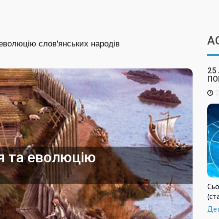
А
 еволюцію слов'янських народів
25
ПО
2
я та еволюцію
Сьо
(ст
Де