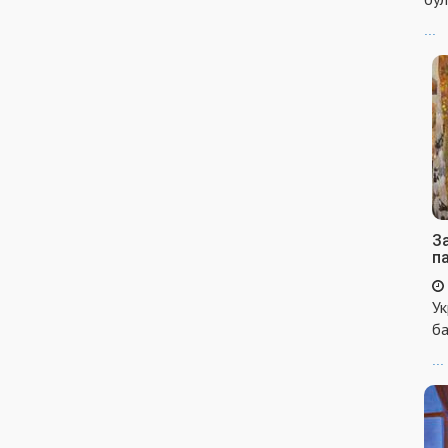
...
За
п
Ук
ба
...