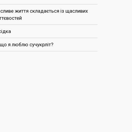
сливе життя складається із щасливих
ттєвостей
сідка
 що я люблю сучукрліт?