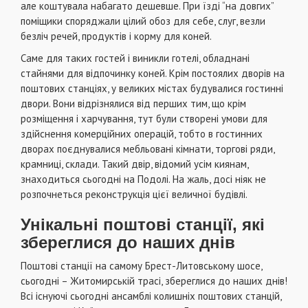
але коштувала набагато дешевше. При їзді “на довгих”
поміщики споряджали цілий обоз для себе, слуг, везли
безліч речей, продуктів і корму для коней.
Саме для таких гостей і виникли готелі, обладнані
стайнями для відпочинку коней. Крім постоялих дворів на
поштових станціях, у великих містах будувалися гостинні
двори. Вони
відрізнялися від перших тим, що крім
розміщення і харчування, тут були створені умови для
здійснення комерційних операцій, тобто в гостинних
дворах поєднувалися мебльовані кімнати, торгові ряди,
крамниці, склади. Такий двір, відомий усім киянам,
знаходиться сьогодні на Подолі. На жаль, досі ніяк не
розпочнеться реконструкція цієї величної будівлі.
Унікальні поштові станції, які
збереглися до наших днів
Поштові станції на самому Брест-Литовському шосе,
сьогодні – Житомирській трасі, збереглися до наших днів!
Всі існуючі сьогодні ансамблі колишніх поштових станцій,