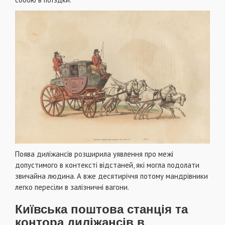
Поява диліжансів розширила уявлення про межі
допустимого в контексті відстаней, які могла подолати
звичайна людина. А вже десятиріччя потому мандрівники
легко пересіли в залізничні вагони.
Київська поштова станція та
контора диліжансів в