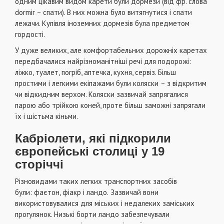
одним цікавим видом карети були дормези (від фр. слова
dormir – спати). В них можна було витягнутися і спати
лежачи. Купівля іноземних дормезів була предметом
гордості.
У дуже великих, але комфортабельних дорожніх каретах
передбачалися найрізноманітніші речі для подорожі:
ліжко, туалет, погріб, аптечка, кухня, сервіз. Більш
простими і легкими екіпажами були коляски
– з відкритим
чи відкидним верхом. Коляски зазвичай запрягалися
парою або трійкою коней, проте більш заможні запрягали
їх і шістьма кіньми.
Кабріолети, які підкорили
європейські столиці у 19
сторіччі
Різновидами таких легких транспортних засобів
були: фаєтон, фіакр і ландо.
Зазвичай вони
використовувалися для міських і недалеких заміських
прогулянок. Низькі борти ландо
забезпечували