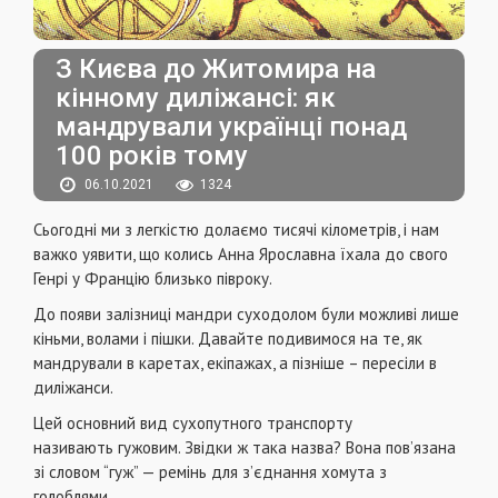
З Києва до Житомира на
кінному диліжансі: як
мандрували українці понад
100 років тому
06.10.2021
1324
Сьогодні ми з легкістю долаємо тисячі кілометрів, і нам
важко уявити, що колись Анна Ярославна їхала до свого
Генрі у Францію близько півроку.
До появи залізниці мандри суходолом були можливі лише
кіньми, волами і пішки. Давайте подивимося на те, як
мандрували в каретах, екіпажах, а пізніше – пересіли в
диліжанси.
Цей основний вид сухопутного транспорту
називають
гужовим. Звідки ж така назва? Вона пов’язана
зі словом “гуж” — ремінь для з’єднання хомута з
голоблями.