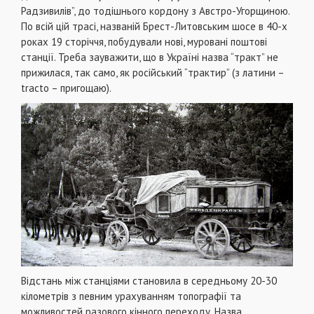
Радзивилів”, до тодішнього кордону з Австро-Угорщиною.
По всій цій трасі, названій Брест-Литовським шосе в 40-х
роках 19 сторіччя, побудували нові, муровані поштові
станції. Треба зауважити, що в Україні назва “тракт” не
прижилася, так само, як російський “трактир” (з латини –
tractо – пригощаю).
Відстань між станціями становила в середньому 20-30
кілометрів з певним урахуванням топографії та
можливостей разового кінного переходу. Назва