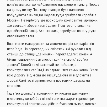
прив’язувалася до найближчого населеного пункту. Першу
на цьому шляху Поштову станцію було вирішено
побудувати в Києві, на Подолі, куди прибували кораблі з
Москви і Петербургу, де проходили контрактові ярмарки.
До сьогодні збереглася будівля Поштової станції на
однойменній площі. Але, на жаль, перебуває вона у дуже
аварійному стані.
Гості могли мандрувати за допомогою різних варіантів
переїздів. На перекладних екіпажах, які рухалися від
станції до станції, де міняли (“перекладали”) коней. А
більш поширеним був спосіб їзди
“на своїх” або “на
довгих
”
. Коней тоді зазвичай не наймали, а
користувалися своїми, і на одних і тих самих конях їхали
всю дорогу “від місця до місця”, даючи їм відпочити в
дорозі. Самі гості зупинялися в постоялих дворах на
станціях.
Їзда “на довгих” з тривалими зупинками для корму і
відпочинку коней без нічної гонитви, характерною при
користуванні поштовими, дійсно була повільною, довгою,