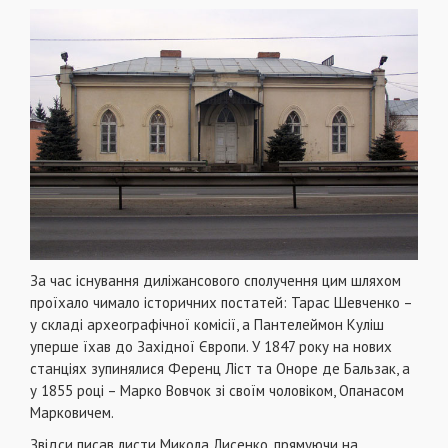
За час існування диліжансового сполучення цим шляхом
проїхало чимало історичних постатей: Тарас Шевченко –
у складі археографічної комісії, а Пантелеймон Куліш
уперше їхав до Західної Європи. У 1847 року на нових
станціях зупинялися Ференц Ліст та Оноре де Бальзак, а
у 1855 році – Марко Вовчок зі своїм чоловіком, Опанасом
Марковичем.
Звідси писав листи Микола Лисенко, прямуючи на