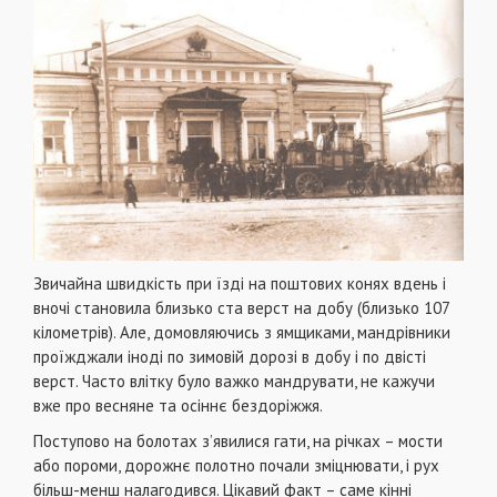
Звичайна швидкість при їзді на поштових конях вдень і
вночі становила близько ста верст на добу (близько 107
кілометрів). Але, домовляючись з ямщиками, мандрівники
проїжджали іноді по зимовій дорозі в добу і по двісті
верст. Часто влітку було важко мандрувати, не кажучи
вже про весняне та осіннє бездоріжжя.
Поступово на болотах з’явилися гати, на річках – мости
або пороми, дорожнє полотно почали зміцнювати, і рух
більш-менш налагодився. Цікавий факт – саме кінні