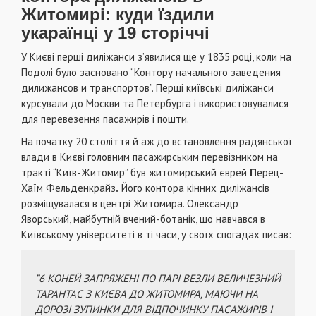
Житомирі: куди їздили
укараїнці у 19 сторіччі
У Києві перші диліжанси з’явилися ще у 1835 році, коли на
Подолі було засновано “Контору начального заведения
дилижансов и транспортов”. Перші київські диліжанси
курсували до Москви та Петербурга і використовувалися
для перевезення пасажирів і пошти.
На початку 20 століття й аж до встановлення радянської
влади в Києві головним пасажирським перевізником на
тракті “Київ-Житомир” був житомирський єврей
П
ерец-
Хаїм Фельденкрайз
.
Його контора кінних диліжансів
розміщувалася в центрі Житомира. Олександр
Яворський, майбутній вчений-ботанік, що навчався в
Київському університеті в ті часи, у своїх спогадах писав:
“
6 КОНЕЙ ЗАПРЯЖЕНІ ПО ПАРІ ВЕЗЛИ ВЕЛИЧЕЗНИЙ
ТАРАНТАС З КИЄВА ДО ЖИТОМИРА, МАЮЧИ НА
ДОРОЗІ ЗУПИНКИ ДЛЯ ВІДПОЧИНКУ ПАСАЖИРІВ І