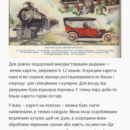
Для довгих подорожей використовували ридвани
–
великі карети, запряжені 6-12 кіньми. Усередині карета
мала м’які сидіння, віконця розташовувалися по боках і
спереду: для спілкування з кучером. Для входу під
дверцями була відкидна підніжка. У темну пору доби по
боках карети горіли ліхтарі.
У
візку
– кареті на полозах – можна було їхати
напівлежачи, в теплих ковдрах. Вікна іноді оздоблювали
ведмежим хутром, щоб не дуло, а зсередини візки
обробляли червоним сукном або навіть оксамитом. Ще