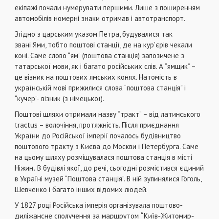
екіпажі почали нумерувати
першими. Лише з поширенням
автомобілів номерні знаки отримав і автотранспорт.
Згідно з царським указом Петра, будувалися так
звані Ями, тобто поштові станції, де на кур’єрів чекали
коні. Саме слово “ям” (поштова станція) запозичене з
татарської мови, як і багато російських слів. А “ямщик” –
це візник на поштових ямських конях. Натомість в
українській мові прижилися слова “поштова станція” і
“кучер”- візник (з німецької).
Поштові шляхи отримали назву “тракт” – від латинського
tractus – волочіння, протяжність. Після приєднання
України до Російської імперії почалось будівництво
поштового тракту з Києва до Москви і Петербурга. Саме
на цьому шляху розміщувалася поштова станція в місті
Ніжин
.
В будівлі якої, до речі, сьогодні розмістився єдиний
в Україні музей “Поштова станція”. В ній зупинялися Гоголь,
Шевченко і багато інших відомих людей.
У 1827 році Російська імперія організувала поштово-
диліжансне сполучення за маршрутом
“
Київ-Житомир-