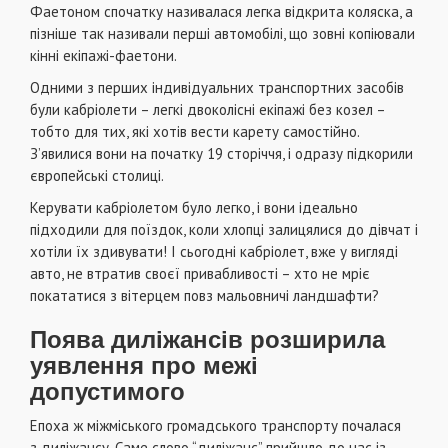
Фаетоном
спочатку називалася легка відкрита коляска, а
пізніше так називали перші автомобілі, що зовні копіювали
кінні екіпажі-фаетони.
Одними з перших індивідуальних транспортних засобів
були кабріолети – легкі двоколісні екіпажі без козел –
тобто для тих, які хотів вести карету самостійно.
З’явилися вони на початку 19 сторіччя, і одразу підкорили
європейські столиці.
Керувати кабріолетом було легко, і вони ідеально
підходили для поїздок, коли хлопці залицялися до дівчат і
хотіли їх здивувати! І сьогодні кабріолет, вже у вигляді
авто, не втратив своєї привабливості – хто не мріє
покататися з вітерцем повз мальовничі ландшафти?
Поява диліжансів розширила
уявлення про межі
допустимого
Епоха ж міжміського громадського транспорту почалася
з
диліжансу. Саме слово “диліжанс” прийшло до нас із