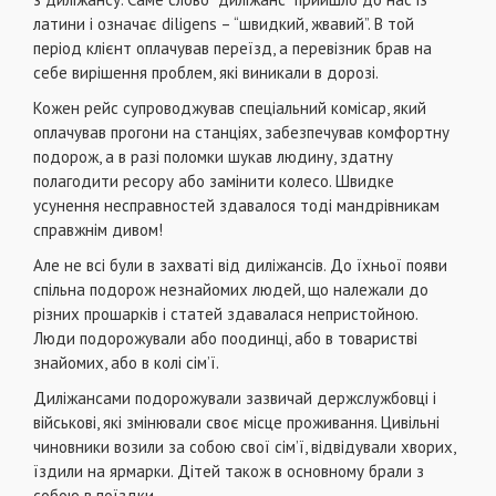
латини і означає diligens – “швидкий, жвавий”. В той
період клієнт оплачував переїзд, а перевізник брав на
себе вирішення проблем, які виникали в дорозі.
Кожен рейс супроводжував спеціальний комісар, який
оплачував прогони на станціях, забезпечував комфортну
подорож, а в разі поломки шукав людину, здатну
полагодити ресору або замінити колесо. Швидке
усунення несправностей здавалося тоді мандрівникам
справжнім дивом!
Але не всі були в захваті від диліжансів. До їхньої появи
спільна подорож незнайомих людей, що належали до
різних прошарків і статей здавалася непристойною.
Люди подорожували або поодинці, або в товаристві
знайомих, або в колі сім’ї.
Диліжансами подорожували зазвичай держслужбовці і
військові, які змінювали своє місце проживання. Цивільні
чиновники возили за собою свої сім’ї, відвідували хворих,
їздили на ярмарки. Дітей також в основному брали з
собою в поїздки.