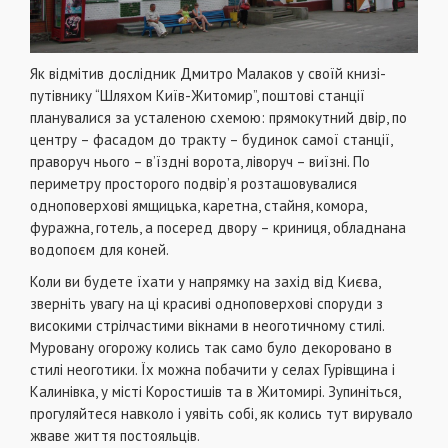
Як відмітив дослідник Дмитро Малаков у своїй книзі-
путівнику “Шляхом Київ-Житомир”, поштові станції
планувалися за усталеною схемою: прямокутний двір, по
центру – фасадом до тракту – будинок самої станції,
праворуч нього – в’їздні ворота, ліворуч – виїзні. По
периметру просторого подвір’я розташовувалися
одноповерхові ямщицька, каретна, стайня, комора,
фуражна, готель, а посеред двору – криниця, обладнана
водопоєм для коней.
Коли ви будете їхати у напрямку на захід від Києва,
зверніть увагу на ці красиві одноповерхові споруди з
високими стрілчастими вікнами в неоготичному стилі.
Муровану огорожу колись так само було декоровано в
стилі неоготики. Їх можна побачити у селах Гурівщина і
Калинівка, у місті Коростишів та в Житомирі. Зупиніться,
прогуляйтеся навколо і уявіть собі, як колись тут вирувало
жваве життя постояльців.