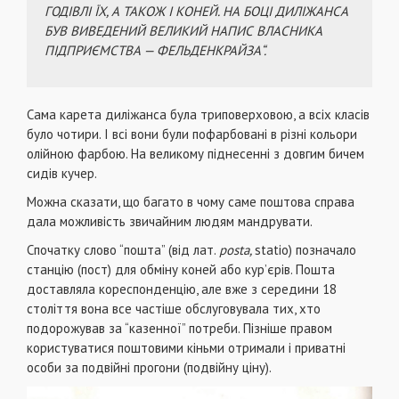
ГОДІВЛІ ЇХ, А ТАКОЖ І КОНЕЙ. НА БОЦІ ДИЛІЖАНСА
БУВ ВИВЕДЕНИЙ ВЕЛИКИЙ НАПИС ВЛАСНИКА
ПІДПРИЄМСТВА — ФЕЛЬДЕНКРАЙЗА
“
.
Сама карета диліжанса була триповерховою, а всіх класів
було чотири. І всі вони були пофарбовані в різні кольори
олійною фарбою. На великому піднесенні з довгим бичем
сидів кучер.
Можна сказати, що багато в чому саме поштова справа
дала можливість звичайним людям мандрувати.
Спочатку слово “пошта” (від лат.
posta,
statio) позначало
станцію (пост) для обміну коней або кур’єрів. Пошта
доставляла кореспонденцію, але вже з середини 18
століття вона все частіше обслуговувала тих, хто
подорожував за “казенної” потреби. Пізніше правом
користуватися поштовими кіньми отримали і приватні
особи за подвійні прогони (подвійну ціну).