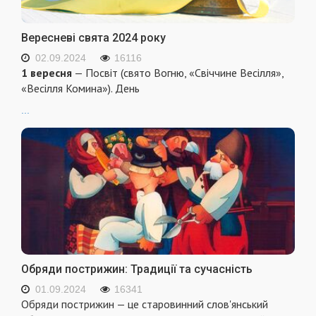
Вересневі свята 2024 року
02.09.2024
16116
1 вересня
— Посвіт (свято Вогню, «Свіччине Весілля»,
«Весілля Комина»). День
...
Обряди пострижин: Традиції та сучасність
01.09.2024
16341
Обряди пострижин — це старовинний слов'янський