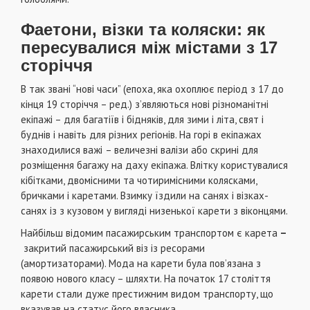
Фаетони, візки та коляски: як
пересувалися між містами з 17
сторіччя
В так звані “нові часи” (епоха, яка охоплює період з 17 до
кінця 19 сторіччя – ред.) з’являються нові різноманітні
екіпажі – для багатіїв і бідняків, для зими і літа, свят і
буднів і навіть для різних регіонів. На горі в екіпажах
знаходилися важі
– величезні валізи або скрині для
розміщення багажу на даху екіпажа. Влітку користувалися
кібітками, двомісними та чотиримісними колясками,
бричками і каретами. Взимку їздили на санях і візках-
санях із з кузовом у вигляді низенької карети з віконцями.
Найбільш відомим пасажирським транспортом є карета
–
закритий пасажирський віз із ресорами
(амортизаторами). Мода на карети була пов’язана з
появою нового класу – шляхти. На початок 17 століття
карети стали дуже престижним видом транспорту, що
вказував на статус його власника.