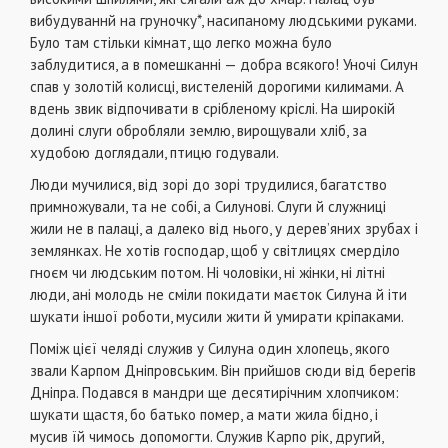
вибудуваннй на груночку*, насипаному людськими руками.
Було там стільки кімнат, що легко можна було
заблудитися, а в помешканні — добра всякого! Уночі Силун
спав у золотій колисці, вистеленій дорогими килимами. А
вдень звик відпочивати в срібленому кріслі. На широкій
долині слуги обробляли землю, вирощували хліб, за
худобою доглядали, птицю годували.
Люди мучилися, від зорі до зорі трудилися, багатство
примножували, та не собі, а Силунові. Слуги й служниці
жили не в палаці, а далеко від нього, у дерев’яних зрубах і
землянках. Не хотів господар, щоб у світлицях смерділо
гноєм чи людським потом. Ні чоловіки, ні жінки, ні літні
люди, ані молодь не сміли покидати маєток Силуна й іти
шукати іншої роботи, мусили жити й умирати кріпаками.
Поміж цієї челяді служив у Силуна один хлопець, якого
звали Карпом Дніпровським. Він прийшов сюди від берегів
Дніпра. Подався в мандри ще десятирічним хлопчиком:
шукати щастя, бо батько помер, а мати жила бідно, і
мусив їй чимось допомогти. Служив Карпо рік, другий,