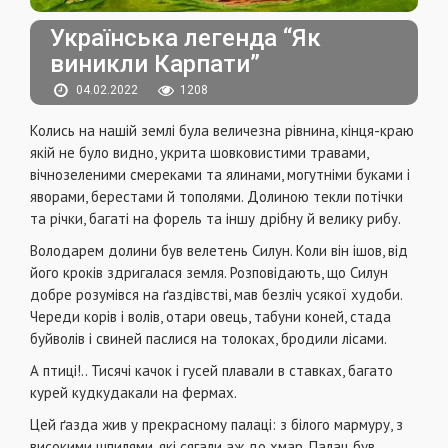
Українська легенда “Як
виникли Карпати”
04.02.2022
1208
Колись на нашій землі була величезна рівнина, кінця-краю
якій не було видно, укрита шовковистими травами,
вічнозеленими смереками та ялинами, могутніми буками і
яворами, берестами й тополями. Долиною текли потічки
та річки, багаті на форель та іншу дрібну й велику рибу.
Володарем долини був велетень Силун. Коли він ішов, від
його кроків здригалася земля. Розповідають, що Силун
добре розумівся на ґаздівстві, мав безліч усякої худоби.
Череди корів і волів, отари овець, табуни коней, стада
буйволів і свиней паслися на толоках, бродили лісами.
А птиці!.. Тисячі качок і гусей плавали в ставках, багато
курей кудкудакали на фермах.
Цей ґазда жив у прекрасному палаці: з білого мармуру, з
високими шпилями, які сягали аж до хмар. Палац був