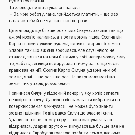
буде твоя платня.
Та хлопець не відступав ані на крок.
— За мою роботу, пане, прийдеться платити, — ще раз
нагадав, ніби й не чув панської погрози.
Ця відповідь ще більше розізлила Силуна: закипів так, що
аж очі кров’ю налились, а з рота вогонь пішов. Схопив він
Карпа своїми дужими руками, підняв і вдарив об землю.
Ударив так, що аж яма зробилася. Але слузі нічого не
сталося, підвівся на ноги й відчув у собі непереможну силу,
то, мабуть, землиця подарувала її йому за те, що чесно
працював на ній. Схопив Карпо Силуна, ударив ним об
землю, далі — ще раз і ще раз. Не витримала матінка-
земля тих ударів, розкололася.
І опинився Силун у підземній печері, у яку хотів загнати
непокірного слугу. Даремно він намагався вибратися на
поверхню: земля зімкнулася, і не можна було знайти
жодної щілинки. Тоді вдався Силун до власної сили.
Ударив ногою об земну кору — вона вигнулася та не
відкрилася, ударив другою — вигнулася ще більше, але не
відкрилася. Спробував головою пробити землю, плечима