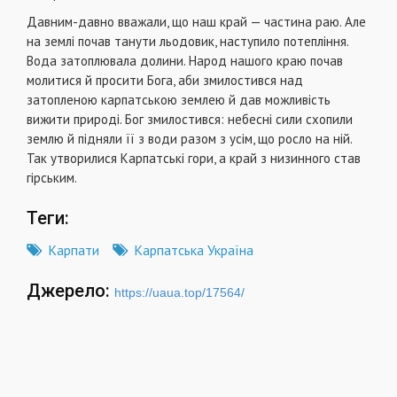
Давним-давно вважали, що наш край — частина раю. Але
на землі почав танути льодовик, наступило потепління.
Вода затоплювала долини. Народ нашого краю почав
молитися й просити Бога, аби змилостився над
затопленою карпатською землею й дав можливість
вижити природі. Бог змилостився: небесні сили схопили
землю й підняли її з води разом з усім, що росло на ній.
Так утворилися Карпатські гори, а край з низинного став
гірським.
Теги:
Карпати
Карпатська Україна
Джерело:
https://uaua.top/17564/