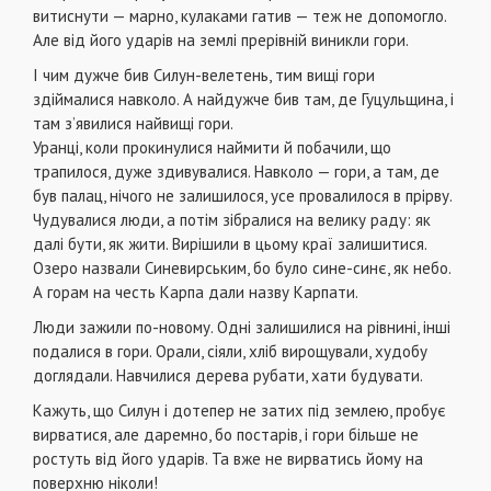
витиснути — марно, кулаками гатив — теж не допомогло.
Але від його ударів на землі прерівній виникли гори.
І чим дужче бив Силун-велетень, тим вищі гори
здіймалися навколо. А найдужче бив там, де Гуцульщина, і
там з’явилися найвищі гори.
Уранці, коли прокинулися наймити й побачили, що
трапилося, дуже здивувалися. Навколо — гори, а там, де
був палац, нічого не залишилося, усе провалилося в прірву.
Чудувалися люди, а потім зібралися на велику раду: як
далі бути, як жити. Вирішили в цьому краї залишитися.
Озеро назвали Синевирським, бо було сине-синє, як небо.
А горам на честь Карпа дали назву Карпати.
Люди зажили по-новому. Одні залишилися на рівнині, інші
подалися в гори. Орали, сіяли, хліб вирощували, худобу
доглядали. Навчилися дерева рубати, хати будувати.
Кажуть, що Силун і дотепер не затих під землею, пробує
вирватися, але даремно, бо постарів, і гори більше не
ростуть від його ударів. Та вже не вирватись йому на
поверхню ніколи!