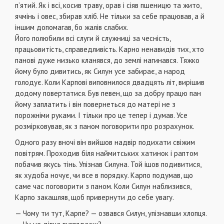
п’ятий. Як і всі, косив траву, орав і сіяв пшеницю та жито,
ячмінь і овес, збирав хліб. Не тільки за себе працював, а й
іншим допомагав, бо жалів слабих.
Його полюбили всі слуги й служниці за чесність,
працьовитість, справедливість. Карно ненавидів тих, хто
панові дуже низько кланявся, до землі нагинався. Тяжко
йому було дивитись, як Силун усе забирає, а народ
голодує. Коли Карпові виповнилося двадцять літ, вирішив
додому повертатися. Був певен, що за добру працю пан
йому заплатить і він повернеться до матері не з
порожніми руками. І тільки про це тепер і думав. Усе
розмірковував, як з паном поговорити про розрахунок.
Одного разу вночі він вийшов надвір подихати свіжим
повітрям. Проходив біля наймитських хатинок і раптом
побачив якусь тінь. Упізнав Силуна. Той ішов подивитися,
як худоба ночує, чи все в порядку. Карпо подумав, що
саме час поговорити з паном. Коли Силун наблизився,
Карпо закашляв, щоб привернути до себе увагу.
— Чому ти тут, Карпе? — озвався Силун, упізнавши хлопця.