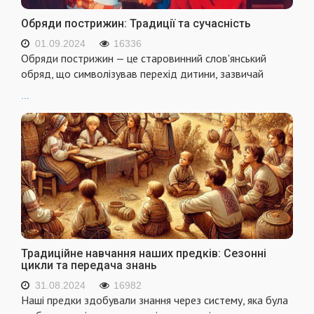
Обряди пострижин: Традиції та сучасність
01.09.2024
16336
Обряди пострижин — це старовинний слов'янський
обряд, що символізував перехід дитини, зазвичай
...
Традиційне навчання наших предків: Сезонні
цикли та передача знань
31.08.2024
16982
Наші предки здобували знання через систему, яка була