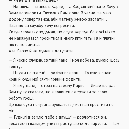
— Чи не дівча виглядаєш?
— Не дівча, — відповів Карпо, — а Вас, світлий пане. Хочу з
Вами поговорити. Служив я Вам довго й чесно, та маю
додому повертатися, аби матінку живою застати…
Платню за службу хочу попросити.
Силун спочатку подумав, що слуга жартує, бо досі ніхто
не наважувався проситися в нього піти геть. Та й платні
ніхто не вимагав.
Але Карпо й не думав відступати:
— Я чесно служив, світлий пане. І моя робота, думаю, щось
коштує.
— Нікуди не підеш! — розізлився пан. — То вже я знаю,
коли й куди мої слуги повинні ходити.
— Я піду, пане, — стояв на своєму Карпо. — Лише ще раз
Вам мушу сказати, що я повинен одержати за свою
роботу гроші.
Це вже була нечувана зухвалість, якої пан простити не
міг.
— Туди, під землю, тебе відпущу! — розлютився він,
показуючи пальцем униз і приступаючи до парубка. — Там