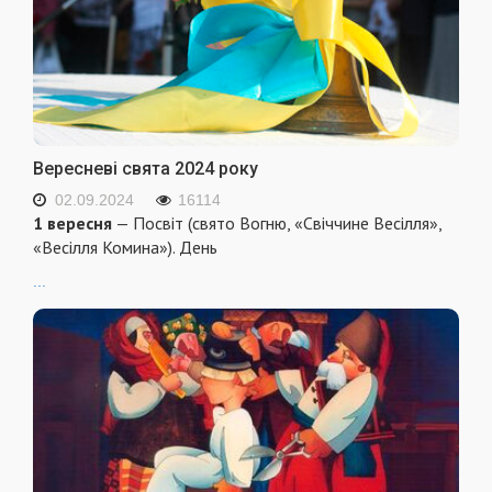
Вересневі свята 2024 року
02.09.2024
16114
1 вересня
— Посвіт (свято Вогню, «Свіччине Весілля»,
«Весілля Комина»). День
...