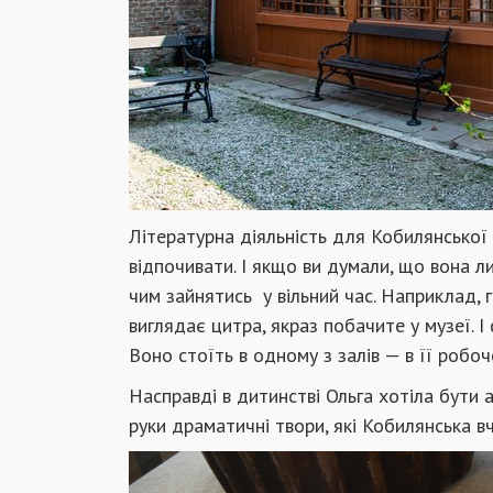
Літературна діяльність для Кобилянської 
відпочивати. І якщо ви думали, що вона лиш
чим зайнятись у вільний час. Наприклад, г
виглядає цитра, якраз побачите у музеї. І
Воно стоїть в одному з залів — в її робоч
Насправді в дитинстві Ольга хотіла бути ак
руки драматичні твори, які Кобилянська вч