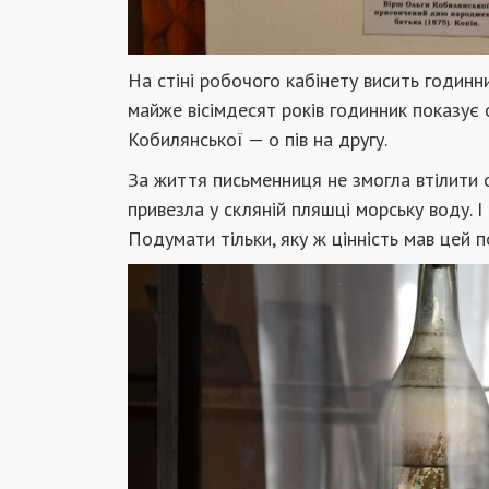
На стіні робочого кабінету висить годинни
майже вісімдесят років годинник показує о
Кобилянської — о пів на другу.
За життя письменниця не змогла втілити 
привезла у скляній пляшці морську воду. 
Подумати тільки, яку ж цінність мав цей 