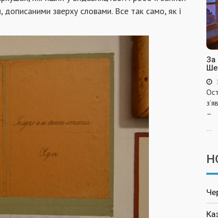
 дописаними зверху словами. Все так само, як і
За
Ше
Ост
з’я
–
...
Н
Че
Ка