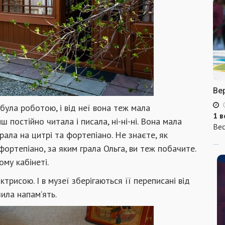
Ве
була роботою, і від неї вона теж мала
1 в
 постійно читала і писала, ні-ні-ні. Вона мала
Вес
рала на цитрі та фортепіано. Не знаєте, як
...
 фортепіано, за яким грала Ольга, ви теж побачите.
ому кабінеті.
трисою. І в музеї зберігаються її переписані від
ила напам’ять.