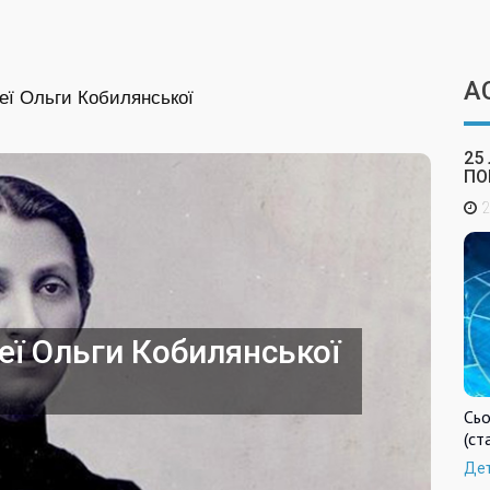
А
еї Ольги Кобилянської
25
ПО
2
еї Ольги Кобилянської
Сьо
(ст
Де