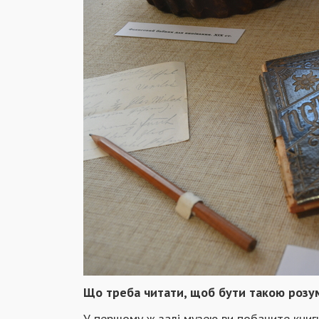
Що треба читати, щоб бути такою розум
У першому ж залі музею ви побачите книги