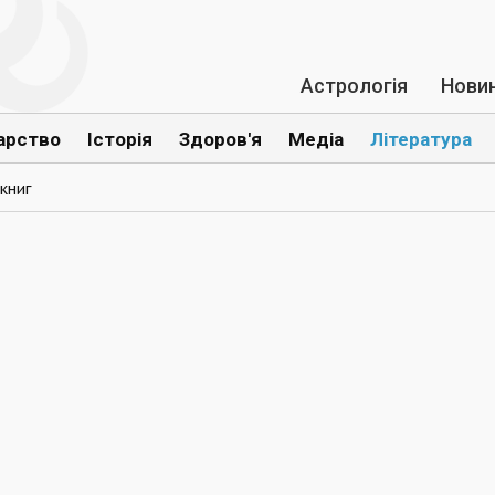
Астрологія
Нови
арство
Історія
Здоров'я
Медіа
Література
книг