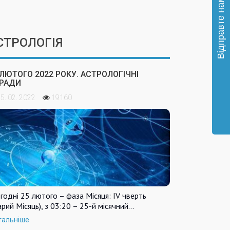
СТРОЛОГІЯ
 ЛЮТОГО 2022 РОКУ. АСТРОЛОГІЧНІ
РАДИ
5. 02. 2022
19160
годні 25 лютого – фаза Місяця: IV чверть
арий Місяць), з 03:20 – 25-й місячний…
тальніше