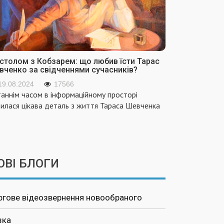
 столом з Кобзарем: що любив їсти Тарас
вченко за свідченнями сучасників?
19.08.2024
17566
аннім часом в інформаційному просторі
вилася цікава деталь з життя Тараса Шевченка
ОВІ БЛОГИ
ргове відеозвернення новообраного
зка