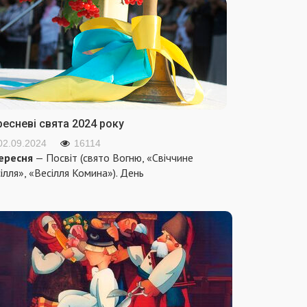
ресневі свята 2024 року
02.09.2024
16114
ересня
— Посвіт (свято Вогню, «Свіччине
ілля», «Весілля Комина»). День