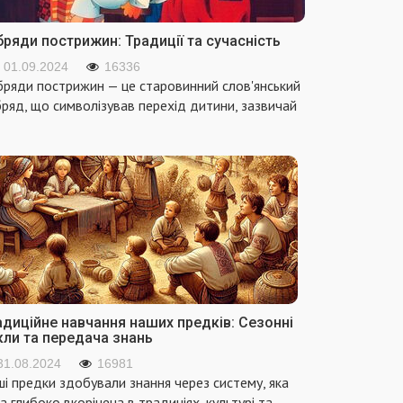
ряди пострижин: Традиції та сучасність
01.09.2024
16336
ряди пострижин — це старовинний слов'янський
ряд, що символізував перехід дитини, зазвичай
адиційне навчання наших предків: Сезонні
кли та передача знань
31.08.2024
16981
і предки здобували знання через систему, яка
а глибоко вкорінена в традиціях, культурі та