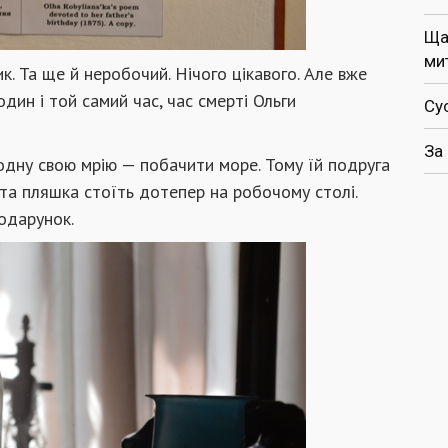
Ща
ми
к. Та ще й неробочий. Нічого цікавого. Але вже
дин і той самий час, час смерті Ольги
Су
За
одну свою
мрію — побачити море. Тому їй подруга
І та пляшка стоїть дотепер на робочому столі.
подарунок.