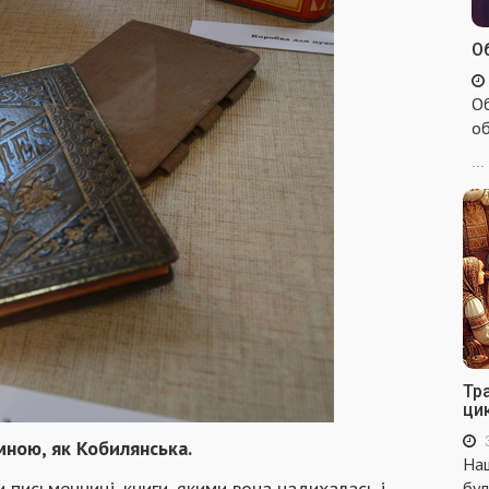
Об
Об
об
...
Тр
ци
ною, як Кобилянська.
Наш
 письменниці, книги, якими вона надихалась і
бул