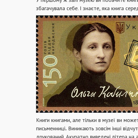
збагачувала себе. І знаєте, яка книга сер
Книги книгами, але тільки в музеї ви може
письменниці
.
Виникають зовсім інші відчут
друкований. Акуратно виведені літера на 