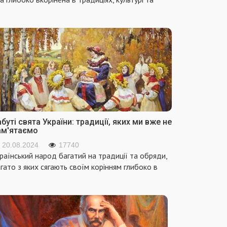
буті свята України: традиції, яких ми вже не
ам'ятаємо
20.08.2024
17740
раїнський народ багатий на традиції та обряди,
гато з яких сягають своїм корінням глибоко в