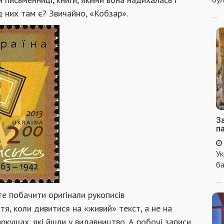
ед них там є? Звичайно, «Кобзар».
...
За
п
Ук
ба
...
те побачити оригінали рукописів
тя, коли дивитися на «живий» текст, а не на
аркушах, які йшли у видавництво. А робочі записи