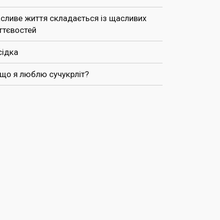
сливе життя складається із щасливих
ттєвостей
сідка
 що я люблю сучукрліт?