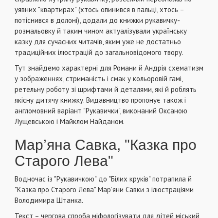
уявних "квартирах" (хтось опинився в пальці, хтось –
потіснився в долоні), додали до книжки рукавичку-
розмальовку й таким чином актуалізували українську
казку для сучасних читачів, яким уже не достатньо
традиційних ілюстрацій до загальновідомого твору.
Тут знайдемо характерні для Романи й Андрія схематизм
у зображеннях, стриманість і смак у кольоровій гамі,
ретельну роботу зі шрифтами й деталями, які й роблять
якісну дитячу книжку. Видавництво пропонує також і
англомовний варіант "Рукавички", виконаний Оксаною
Лущевською і Майклом Найданом.
Мар’яна Савка, "Казка про
Старого Лева"
Водночас із "Рукавичкою" до "Білих круків" потрапила й
"Казка про Старого Лева" Мар’яни Савки з ілюстраціями
Володимира Штанка.
Текст – чергова спроба міфологізувати для дітей міський