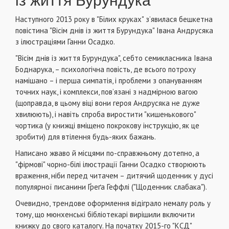
із життя Бурундука"
Наступного 2013 року в "Білих круках" з’явилася бешкетна
повістина "Вісім днів із життя Бурундука" Івана Андрусяка
з ілюстраціями Ганни Осадко.
"Вісім днів із життя Бурундука", себто семикласника Івана
Боднарука, – психологічна повість, де всього потроху
намішано – і перша симпатія, і проблеми з опануванням
точних наук, і комплекси, пов’язані з надмірною вагою
(щоправда, в цьому віці вони героя Андрусяка не дуже
хвилюють), і навіть спроба виростити "кишенькового"
чортика (у книжці вміщено покрокову інструкцію, як це
зробити) для втілення будь-яких бажань.
Написано жваво й місцями по-справжньому дотепно, а
"фірмові" чорно-білі ілюстрації Ганни Осадко створюють
враження, ніби перед читачем – дитячий щоденник у дусі
популярної писанини Ґреґа Геффлі ("Щоденник слабака").
Очевидно, трендове оформлення відіграло немалу роль у
тому, що мюнхенські бібліотекарі вирішили включити
книжку до свого каталогу. На початку 2015-го "КСД"