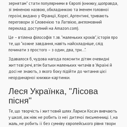
зернятам" стати популярними в Європі (книжку, щоправда,
зі зміненою назвою, обкладинкою та іменем головної
героїні, видано у Франції, Кореї, Аргентині, тривають
переговори зі Словенією та Латвією, англомовний
переклад доступний на Amazon.com).
Це – втілена філософія т.зв. "маленьких кроків", історія про
те, що "кожне завдання, навіть найскладніше, слід
починати з простого – з один, два, три…".
Здавалося б, чудова нагода пояснити дітям очевидні
життєві речі, втім батьки маленьких читачів в Україні й
досі не знають, з якого боку підійти до читання цієї
неординарної книжки-картинки.
Леся Українка, "Лісова
пісня"
Те, що творчість і життєвий шлях Лариси Косач вивчають
у школі, аж ніяк не робить із неї дитячої письменниці. І, на
жаль, не робить її без сумніву європейського рівня твори