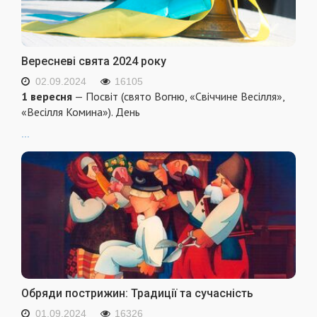
Вересневі свята 2024 року
02.09.2024
16105
1 вересня
— Посвіт (свято Вогню, «Свіччине Весілля»,
«Весілля Комина»). День
...
Обряди пострижин: Традиції та сучасність
01.09.2024
16326