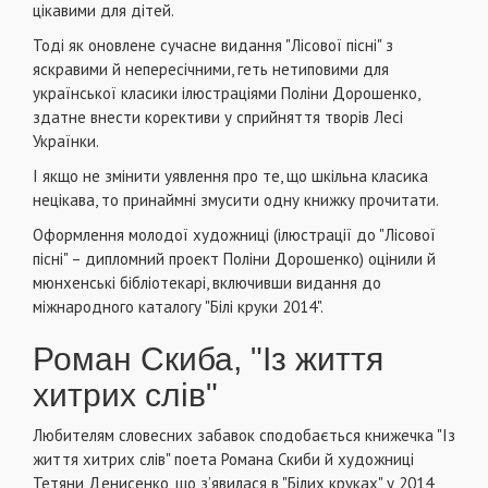
цікавими для дітей.
Тоді як оновлене сучасне видання "Лісової пісні" з
яскравими й непересічними, геть нетиповими для
української класики ілюстраціями Поліни Дорошенко,
здатне внести корективи у сприйняття творів Лесі
Українки.
І якщо не змінити уявлення про те, що шкільна класика
нецікава, то принаймні змусити одну книжку прочитати.
Оформлення молодої художниці (ілюстрації до "Лісової
пісні" – дипломний проект Поліни Дорошенко) оцінили й
мюнхенські бібліотекарі, включивши видання до
міжнародного каталогу "Білі круки 2014".
Роман Скиба, "Із життя
хитрих слів"
Любителям словесних забавок сподобається книжечка "Із
життя хитрих слів" поета Романа Скиби й художниці
Тетяни Денисенко, що з’явилася в "Білих круках" у 2014