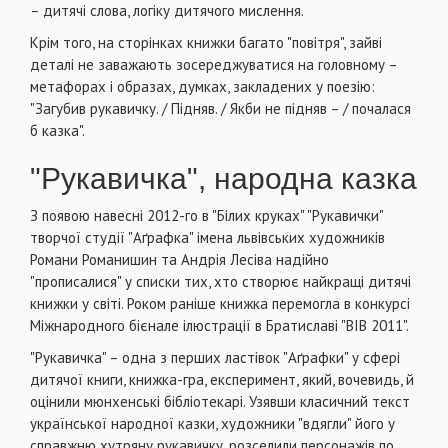
– дитячі слова, логіку дитячого мислення.
Крім того, на сторінках книжки багато "повітря", зайві
деталі не заважають зосереджуватися на головному –
метафорах і образах, думках, закладених у поезію:
"Загубив рукавичку. / Підняв. / Якби не підняв – / почалася
б казка".
"Рукавичка", народна казка
З появою навесні 2012-го в "Білих круках" "Рукавички"
творчої студії "Аґрафка" імена львівських художників
Романи Романишин та Андрія Лесіва надійно
"прописалися" у списки тих, хто створює найкращі дитячі
книжки у світі. Роком раніше книжка перемогла в конкурсі
Міжнародного бієнале ілюстрації в Братиславі "ВІВ 2011".
"Рукавичка" – одна з перших ластівок "Аґрафки" у сфері
дитячої книги, книжка-гра, експеримент, який, вочевидь, й
оцінили мюнхенські бібліотекарі. Узявши класичний текст
української народної казки, художники "вдягли" його у
справжню хутряну рукавичку, розселили персонажів по