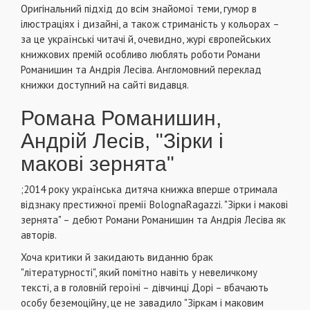
Оригінальний підхід до всім знайомої теми, гумор в
ілюстраціях і дизайні, а також стриманість у кольорах –
за це українські читачі й, очевидно, журі європейських
книжкових премій особливо люблять роботи Романи
Романишин та Андрія Лесіва. Англомовний переклад
книжки доступний на сайті видавця.
Романа Романишин,
Андрій Лесів, "Зірки і
макові зернята"
;2014 року українська дитяча книжка вперше отримала
відзнаку престижної премії BolognaRagazzi. "Зірки і макові
зернята" – дебют Романи Романишин та Андрія Лесіва як
авторів.
Хоча критики й закидають виданню брак
"літературності", який помітно навіть у невеличкому
тексті, а в головній героїні – дівчинці Дорі – вбачають
особу беземоційну, це не завадило "Зіркам і маковим