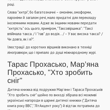
році.
Слова "хитрі", бо багатозначні – омоніми, омоформи,
пароніми й загалом речі, мало придатні для перекладу
іноземними мовами. Адже як іншими мовами передати
"хитрість" ось цього, приміром, "Таксовіршика": "Таксі
впіймала такса. / І "гав" до водія… / – У вас висока такса? /
Чи довга, як і я?".
Ілюстрації до коротких віршиків виконано в техніці
ліногравюри, що і припало до душі міжнародному журі.
Тарас Прохасько, Мар’яна
Прохасько, "Хто зробить
сніг"
Дитяча книжка від подружжя Мар’яни і Тараса Прохаськів
"Хто зробить сніг" щойно по виході зібрала всі можливі
українські нагороди в царині дитячої книжки ("Дитяча
книга року ВВС", "ЛітАкцент року") й відтак потрапила до