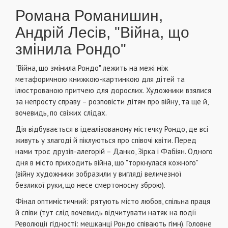
Романа Романишин,
Андрій Лесів, "Війна, що
змінила Рондо"
"Війна, що змінила Рондо" лежить на межі між
метафоричною книжкою-картинкою для дітей та
ілюстрованою притчею для дорослих. Художники взялися
за непросту справу – розповісти дітям про війну, та ще й,
вочевидь, по свіжих слідах.
Дія відбувається в ідеалізованому містечку Рондо, де всі
живуть у злагоді й піклуються про співочі квіти. Перед
нами троє друзів-алегорій – Данко, Зірка і Фабіян. Одного
дня в місто приходить війна, що "торкнулася кожного"
(війну художники зобразили у вигляді величезної
безликої руки, що несе смертоносну зброю).
Фінал оптимістичний: рятують місто любов, спільна праця
й співи (тут слід вочевидь відчитувати натяк на події
Революції гідності: мешканці Рондо співають гімн). Головне