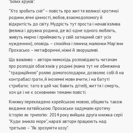
"Білих круків".
"Хто зробить сніг" – повість про життя великої кротячої
родини, вічні цінності, любов, взаємодопомогу й
відкритість до світу. Мудрість тут проста і ненав’язлива
(велика і дружна родина, де всі одне одного люблять,
живуть мирно і приймають у свій затишний світ усіх
нужденних), оповідь – спокійна і плинна, малюнки Мар’яни
Прохасько – метафоричні, ніжні й зворушливі.
Що важливо – автори мимохідь розповідають читачам
про розподіл обов’язків у родині (мама тут не обмежена
"традиційною" роллю домогосподарки, дозволяє собі й на
контрабасі грати, й іноземні мови вчити, і на батуті
стрибати; тато в цей час бавить дітей), життя і смерть,
хоч це і не є основними темами повісті.
Книжку перекладено корейською мовою, обіцяють також
видання латвійською. Прохаськи задумали кротячу
історію як трилогію: 2014 року вийшла друга книжка серії
"Куди зникло море", наразі автори працюють над
третьою – "Як зрозуміти козу".