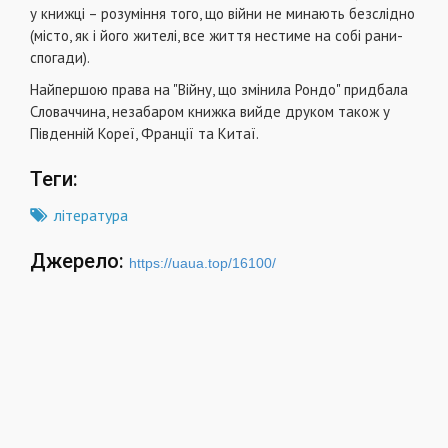
у книжці – розуміння того, що війни не минають безслідно
(місто, як і його жителі, все життя нестиме на собі рани-
спогади).
Найпершою права на "Війну, що змінила Рондо" придбала
Словаччина, незабаром книжка вийде друком також у
Південній Кореї, Франції та Китаї.
Теги:
література
Джерело:
https://uaua.top/16100/