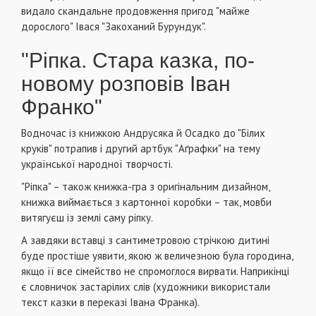
видало скандальне продовження пригод "майже
дорослого" Івася "Закоханий Бурундук".
"Ріпка. Стара казка, по-
новому розповів Іван
Франко"
Водночас із книжкою Андрусяка й Осадко до "Білих
круків" потрапив і другий артбук "Аґрафки" на тему
української народної творчості.
"Ріпка" – також книжка-гра з оригінальним дизайном,
книжка виймається з картонної коробки – так, мовби
витягуєш із землі саму ріпку.
А завдяки вставці з сантиметровою стрічкою дитині
буде простіше уявити, якою ж величезною була городина,
якщо її все сімейство не спромоглося вирвати. Наприкінці
є словничок застарілих слів (художники використали
текст казки в переказі Івана Франка).