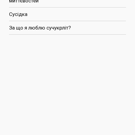
миттєвостей
Сусідка
За що я люблю сучукрліт?