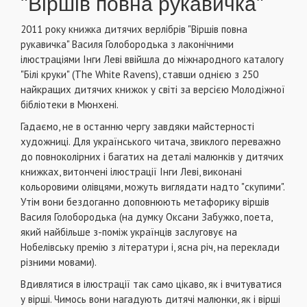
"Віршів повна рукавичка"
2011 року книжка дитячих верлібрів "Віршів повна
рукавичка" Василя Голобородька з лаконічними
ілюстраціями Інги Леві ввійшла до міжнародного каталогу
"Білі круки" (The White Ravens), ставши однією з 250
найкращих дитячих книжок у світі за версією Молодіжної
бібліотеки в Мюнхені.
Гадаємо, не в останню чергу завдяки майстерності
художниці. Для українського читача, звиклого переважно
до повноколірних і багатих на деталі малюнків у дитячих
книжках, витончені ілюстрації Інги Леві, виконані
кольоровими олівцями, можуть виглядати надто "скупими".
Утім вони бездоганно доповнюють метафорику віршів
Василя Голобородька (на думку Оксани Забужко, поета,
який найбільше з-поміж українців заслуговує на
Нобелівську премію з літератури і, ясна річ, на переклади
різними мовами).
Вдивлятися в ілюстрації так само цікаво, як і вчитуватися
у вірші. Чимось вони нагадують дитячі малюнки, як і вірші