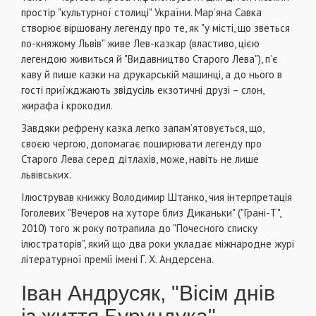
простір "культурної столиці" України. Мар’яна Савка
створює віршовану легенду про те, як "у місті, що зветься
по-княжому Львів" живе Лев-казкар (властиво, цією
легендою живиться й "Видавництво Старого Лева"), п’є
каву й пише казки на друкарській машинці, а до нього в
гості приїжджають звідусіль екзотичні друзі – слон,
жирафа і крокодил.
Завдяки рефрену казка легко запам’ятовується, що,
своєю чергою, допомагає поширювати легенду про
Старого Лева серед дітлахів, може, навіть не лише
львівських.
Ілюстрував книжку Володимир Штанко, чия інтерпретація
Гоголевих "Вечеров на хуторе близ Диканьки" ("Грані-Т",
2010) того ж року потрапила до "Почесного списку
ілюстраторів", який що два роки укладає міжнародне журі
літературної премії імені Г. Х. Андерсена.
Іван Андрусяк, "Вісім днів