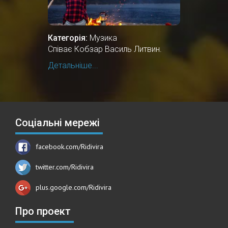
Категорія:
Музика
Співає Кобзар Василь Литвин.
Детальніше...
Соціальні мережі
facebook.com/Ridivira
twitter.com/Ridivira
plus.google.com/Ridivira
Про проект